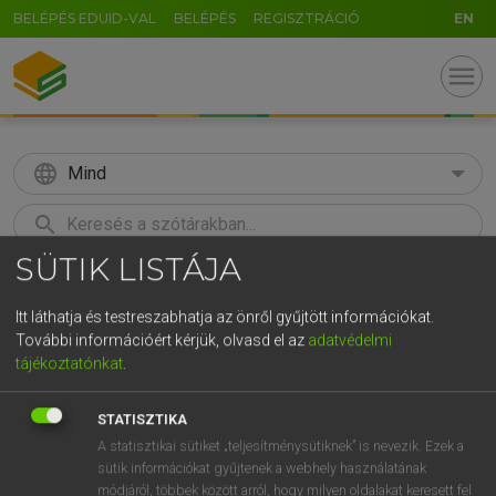
BELÉPÉS EDUID-VAL
BELÉPÉS
REGISZTRÁCIÓ
EN
menu
language
Mind
search
GR
SÜTIK LISTÁJA
KERESÉS
5
6
7
8
9
ö
ü
ó
Itt láthatja és testreszabhatja az önről gyűjtött információkat.
r
t
z
u
i
o
p
ő
ú
További információért kérjük, olvasd el az
adatvédelmi
Európai uniós terminológiai szótár
tájékoztatónkat
.
g
h
j
k
l
é
á
ű
Ω
v
b
n
m
,
.
-
AltGr
STATISZTIKA
A statisztikai sütiket „teljesítménysütiknek” is nevezik. Ezek a
sütik információkat gyűjtenek a webhely használatának
módjáról, többek között arról, hogy milyen oldalakat keresett fel