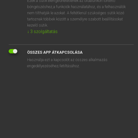
Ezek a sütik elengedhetetlenek az oldalunkon történő
böngészéshez,a funkciók használatához, és a felhasználók
EURÓPAI UNIÓS TERMINOLÓGIAI SZÓTÁR
nem tilthatják le azokat. A feltétlenül szükséges sütik közé
Kapcsolódó anyagok
tartoznak többek között a személyre szabott beállításokat
kezelő sütik.
breeding establishment
↓
3
szolgáltatás
breeding establishment
breeding female rabbit
ÖSSZES APP ÁTKAPCSOLÁSA
Használja ezt a kapcsolót az összes alkalmazás
breeding flock
engedélyezéséhez/letiltásához.
breeding heifers
breeding horses
breeding pig
breeding poultry
breeding rabbits