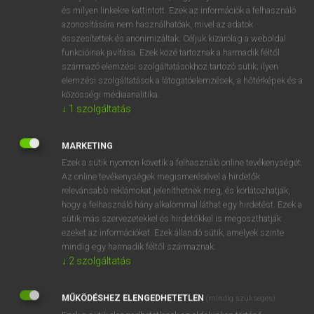
VAN ELŐFIZETÉSED?
és milyen linkekre kattintott. Ezek az információk a felhasználó
azonosítására nem használhatóak, mivel az adatok
Van előfizetésem a teljes szócikk megtekintéséhez.
összesítettek és anonimizáltak. Céljuk kizárólag a weboldal
funkcióinak javítása. Ezek közé tartoznak a harmadik féltől
BELÉPÉS
származó elemzési szolgáltatásokhoz tartozó sütik; ilyen
elemzési szolgáltatások a látogatóelemzések, a hőtérképek és a
közösségi médiaanalitika.
↓
1
szolgáltatás
MARKETING
Ezek a sütik nyomon követik a felhasználó online tevékenységét.
NINCS ELŐFIZETÉSED?
Az online tevékenységek megismerésével a hirdetők
Nincs regisztrációm és előfizetésem. A szótár 2 órás,
relevánsabb reklámokat jeleníthetnek meg, és korlátozhatják,
díjmentes próbaverziójának elindításához regisztrálok és
hogy a felhasználó hány alkalommal láthat egy hirdetést. Ezek a
sütik más szervezetekkel és hirdetőkkel is megoszthatják
belépek
.
ezeket az információkat. Ezek állandó sütik, amelyek szinte
mindig egy harmadik féltől származnak.
REGISZTRÁCIÓ
↓
2
szolgáltatás
MŰKÖDÉSHEZ ELENGEDHETETLEN
(mindig szükséges)