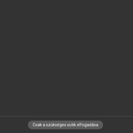
SZOTAR.NET APPLIKÁCIÓ
MICROSOFT OFFICE BŐVÍTMÉNY
BEÉPÜLŐ SZÓTÁRMODUL
ONLINE NYELVVIZSGA
EGYÉNI FELHASZNÁLÓKNAK
TANULÓKNAK
OKTATÁSI INTÉZMÉNYEKNEK
VÁLLALATI MEGOLDÁSOK
SÚGÓ
RÓLUNK
ELÉRHETŐSÉG
SÜTI BEÁLLÍTÁSOK
Csak a szükséges sütik elfogadása
IRATKOZZ FEL HÍRLEVELÜNKRE!