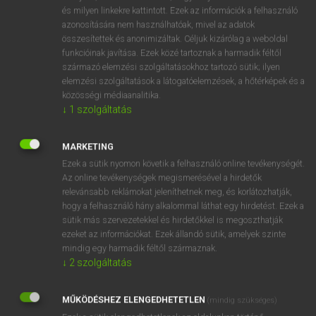
VAN ELŐFIZETÉSED?
és milyen linkekre kattintott. Ezek az információk a felhasználó
azonosítására nem használhatóak, mivel az adatok
Van előfizetésem a teljes szócikk megtekintéséhez.
összesítettek és anonimizáltak. Céljuk kizárólag a weboldal
funkcióinak javítása. Ezek közé tartoznak a harmadik féltől
BELÉPÉS
származó elemzési szolgáltatásokhoz tartozó sütik; ilyen
elemzési szolgáltatások a látogatóelemzések, a hőtérképek és a
közösségi médiaanalitika.
↓
1
szolgáltatás
MARKETING
Ezek a sütik nyomon követik a felhasználó online tevékenységét.
NINCS ELŐFIZETÉSED?
Az online tevékenységek megismerésével a hirdetők
Nincs regisztrációm és előfizetésem. A szótár 2 órás,
relevánsabb reklámokat jeleníthetnek meg, és korlátozhatják,
díjmentes próbaverziójának elindításához regisztrálok és
hogy a felhasználó hány alkalommal láthat egy hirdetést. Ezek a
sütik más szervezetekkel és hirdetőkkel is megoszthatják
belépek
.
ezeket az információkat. Ezek állandó sütik, amelyek szinte
mindig egy harmadik féltől származnak.
REGISZTRÁCIÓ
↓
2
szolgáltatás
MŰKÖDÉSHEZ ELENGEDHETETLEN
(mindig szükséges)