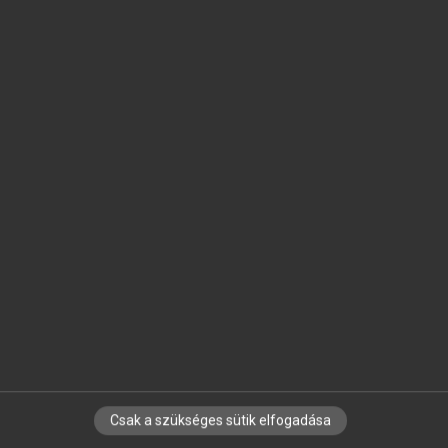
SZOTAR.NET APPLIKÁCIÓ
MICROSOFT OFFICE BŐVÍTMÉNY
BEÉPÜLŐ SZÓTÁRMODUL
ONLINE NYELVVIZSGA
EGYÉNI FELHASZNÁLÓKNAK
TANULÓKNAK
OKTATÁSI INTÉZMÉNYEKNEK
VÁLLALATI MEGOLDÁSOK
SÚGÓ
RÓLUNK
ELÉRHETŐSÉG
SÜTI BEÁLLÍTÁSOK
Csak a szükséges sütik elfogadása
IRATKOZZ FEL HÍRLEVELÜNKRE!