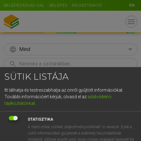
BELÉPÉS EDUID-VAL
BELÉPÉS
REGISZTRÁCIÓ
EN
menu
language
Mind
search
SÜTIK LISTÁJA
GR
KERESÉS
5
6
7
8
9
ö
ü
ó
Itt láthatja és testreszabhatja az önről gyűjtött információkat.
További információért kérjük, olvasd el az
adatvédelmi
r
t
z
u
i
o
p
ő
ú
Európai uniós terminológiai szótár
tájékoztatónkat
.
g
h
j
k
l
é
á
ű
Ω
STATISZTIKA
v
b
n
m
,
.
-
AltGr
A statisztikai sütiket „teljesítménysütiknek” is nevezik. Ezek a
sütik információkat gyűjtenek a webhely használatának
módjáról, többek között arról, hogy milyen oldalakat keresett fel