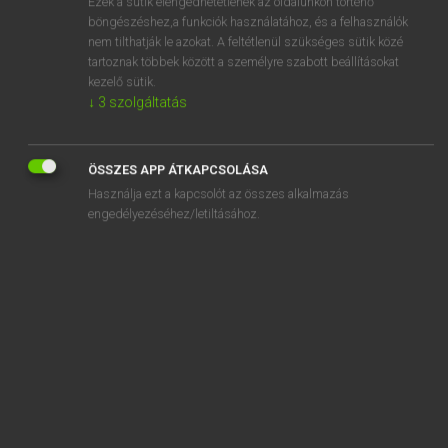
Ezek a sütik elengedhetetlenek az oldalunkon történő
böngészéshez,a funkciók használatához, és a felhasználók
EURÓPAI UNIÓS TERMINOLÓGIAI SZÓTÁR
nem tilthatják le azokat. A feltétlenül szükséges sütik közé
Kapcsolódó anyagok
tartoznak többek között a személyre szabott beállításokat
kezelő sütik.
végrehajtás felfüggesztése
↓
3
szolgáltatás
végrehajtási bizottság
végrehajtási egyezmény
ÖSSZES APP ÁTKAPCSOLÁSA
Használja ezt a kapcsolót az összes alkalmazás
végrehajtási eljárás
engedélyezéséhez/letiltásához.
végrehajtási eljárás szabályszerűsége
végrehajtási határozatok
végrehajtási hatáskör
végrehajtási intézkedések
végrehajtási rendelet