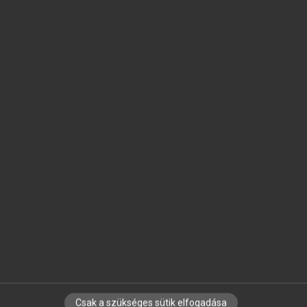
SZOTAR.NET APPLIKÁCIÓ
MICROSOFT OFFICE BŐVÍTMÉNY
BEÉPÜLŐ SZÓTÁRMODUL
ONLINE NYELVVIZSGA
EGYÉNI FELHASZNÁLÓKNAK
TANULÓKNAK
OKTATÁSI INTÉZMÉNYEKNEK
VÁLLALATI MEGOLDÁSOK
SÚGÓ
RÓLUNK
ELÉRHETŐSÉG
SÜTI BEÁLLÍTÁSOK
Csak a szükséges sütik elfogadása