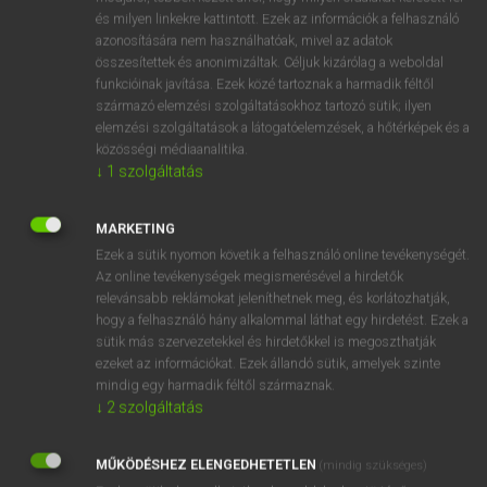
VAN ELŐFIZETÉSED?
és milyen linkekre kattintott. Ezek az információk a felhasználó
azonosítására nem használhatóak, mivel az adatok
Van előfizetésem a teljes szócikk megtekintéséhez.
összesítettek és anonimizáltak. Céljuk kizárólag a weboldal
funkcióinak javítása. Ezek közé tartoznak a harmadik féltől
BELÉPÉS
származó elemzési szolgáltatásokhoz tartozó sütik; ilyen
elemzési szolgáltatások a látogatóelemzések, a hőtérképek és a
közösségi médiaanalitika.
↓
1
szolgáltatás
MARKETING
Ezek a sütik nyomon követik a felhasználó online tevékenységét.
NINCS ELŐFIZETÉSED?
Az online tevékenységek megismerésével a hirdetők
Nincs regisztrációm és előfizetésem. A szótár 2 órás,
relevánsabb reklámokat jeleníthetnek meg, és korlátozhatják,
díjmentes próbaverziójának elindításához regisztrálok és
hogy a felhasználó hány alkalommal láthat egy hirdetést. Ezek a
belépek
.
sütik más szervezetekkel és hirdetőkkel is megoszthatják
ezeket az információkat. Ezek állandó sütik, amelyek szinte
mindig egy harmadik féltől származnak.
REGISZTRÁCIÓ
↓
2
szolgáltatás
MŰKÖDÉSHEZ ELENGEDHETETLEN
(mindig szükséges)