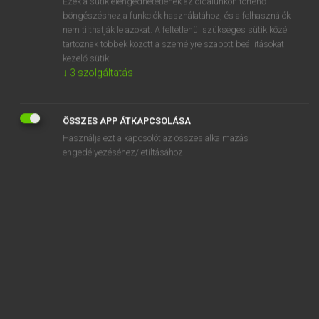
Ezek a sütik elengedhetetlenek az oldalunkon történő
böngészéshez,a funkciók használatához, és a felhasználók
EURÓPAI UNIÓS TERMINOLÓGIAI SZÓTÁR
nem tilthatják le azokat. A feltétlenül szükséges sütik közé
Kapcsolódó anyagok
tartoznak többek között a személyre szabott beállításokat
kezelő sütik.
establishment of entitlements to be recovered
↓
3
szolgáltatás
establishment of production regionalisation plans
establishment of the budget
ÖSSZES APP ÁTKAPCSOLÁSA
Használja ezt a kapcsolót az összes alkalmazás
establishment of women in business
engedélyezéséhez/letiltásához.
establishment permit
establishment plan
est abrogé
est ajouté
est ajouté