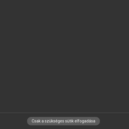
SZOTAR.NET APPLIKÁCIÓ
MICROSOFT OFFICE BŐVÍTMÉNY
BEÉPÜLŐ SZÓTÁRMODUL
ONLINE NYELVVIZSGA
EGYÉNI FELHASZNÁLÓKNAK
TANULÓKNAK
OKTATÁSI INTÉZMÉNYEKNEK
VÁLLALATI MEGOLDÁSOK
SÚGÓ
RÓLUNK
ELÉRHETŐSÉG
SÜTI BEÁLLÍTÁSOK
Csak a szükséges sütik elfogadása
IRATKOZZ FEL HÍRLEVELÜNKRE!