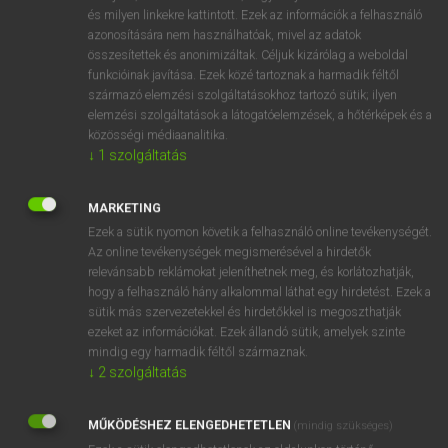
VAN ELŐFIZETÉSED?
és milyen linkekre kattintott. Ezek az információk a felhasználó
azonosítására nem használhatóak, mivel az adatok
Van előfizetésem a teljes szócikk megtekintéséhez.
összesítettek és anonimizáltak. Céljuk kizárólag a weboldal
funkcióinak javítása. Ezek közé tartoznak a harmadik féltől
BELÉPÉS
származó elemzési szolgáltatásokhoz tartozó sütik; ilyen
elemzési szolgáltatások a látogatóelemzések, a hőtérképek és a
közösségi médiaanalitika.
↓
1
szolgáltatás
MARKETING
Ezek a sütik nyomon követik a felhasználó online tevékenységét.
NINCS ELŐFIZETÉSED?
Az online tevékenységek megismerésével a hirdetők
Nincs regisztrációm és előfizetésem. A szótár 2 órás,
relevánsabb reklámokat jeleníthetnek meg, és korlátozhatják,
díjmentes próbaverziójának elindításához regisztrálok és
hogy a felhasználó hány alkalommal láthat egy hirdetést. Ezek a
sütik más szervezetekkel és hirdetőkkel is megoszthatják
belépek
.
ezeket az információkat. Ezek állandó sütik, amelyek szinte
mindig egy harmadik féltől származnak.
REGISZTRÁCIÓ
↓
2
szolgáltatás
MŰKÖDÉSHEZ ELENGEDHETETLEN
(mindig szükséges)