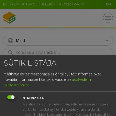
BELÉPÉS EDUID-VAL
BELÉPÉS
REGISZTRÁCIÓ
EN
menu
language
Mind
search
SÜTIK LISTÁJA
GR
KERESÉS
5
6
7
8
9
ö
ü
ó
Itt láthatja és testreszabhatja az önről gyűjtött információkat.
További információért kérjük, olvasd el az
adatvédelmi
r
t
z
u
i
o
p
ő
ú
Európai uniós terminológiai szótár
tájékoztatónkat
.
g
h
j
k
l
é
á
ű
Ω
STATISZTIKA
v
b
n
m
,
.
-
AltGr
A statisztikai sütiket „teljesítménysütiknek” is nevezik. Ezek a
sütik információkat gyűjtenek a webhely használatának
módjáról, többek között arról, hogy milyen oldalakat keresett fel