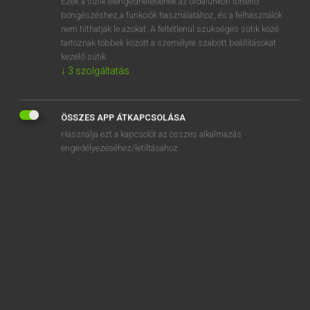
Ezek a sütik elengedhetetlenek az oldalunkon történő
böngészéshez,a funkciók használatához, és a felhasználók
EURÓPAI UNIÓS TERMINOLÓGIAI SZÓTÁR
nem tilthatják le azokat. A feltétlenül szükséges sütik közé
Kapcsolódó anyagok
tartoznak többek között a személyre szabott beállításokat
kezelő sütik.
acquisition de résidences secondaires
↓
3
szolgáltatás
acquisition et exploitation de propriétés foncières
acquisition of control
ÖSSZES APP ÁTKAPCSOLÁSA
Használja ezt a kapcsolót az összes alkalmazás
acquisition of new knowledge
engedélyezéséhez/letiltásához.
acquisition of property
acquisition of second homes
acquisitions less disposals of intangible fixed assets
acquisitions moins les cessions d’actifs fixes incorporels
acquisition value