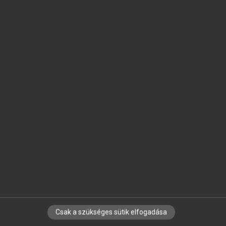
SZOTAR.NET APPLIKÁCIÓ
MICROSOFT OFFICE BŐVÍTMÉNY
BEÉPÜLŐ SZÓTÁRMODUL
ONLINE NYELVVIZSGA
EGYÉNI FELHASZNÁLÓKNAK
TANULÓKNAK
OKTATÁSI INTÉZMÉNYEKNEK
VÁLLALATI MEGOLDÁSOK
SÚGÓ
RÓLUNK
ELÉRHETŐSÉG
SÜTI BEÁLLÍTÁSOK
Csak a szükséges sütik elfogadása
IRATKOZZ FEL HÍRLEVELÜNKRE!