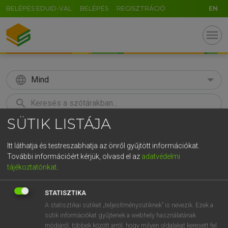
BELÉPÉS EDUID-VAL
BELÉPÉS
REGISZTRÁCIÓ
EN
menu
language
Mind
search
SÜTIK LISTÁJA
GR
KERESÉS
5
6
7
8
9
ö
ü
ó
Itt láthatja és testreszabhatja az önről gyűjtött információkat.
További információért kérjük, olvasd el az
adatvédelmi
r
t
z
u
i
o
p
ő
ú
Európai uniós terminológiai szótár
tájékoztatónkat
.
g
h
j
k
l
é
á
ű
Ω
STATISZTIKA
v
b
n
m
,
.
-
AltGr
A statisztikai sütiket „teljesítménysütiknek” is nevezik. Ezek a
sütik információkat gyűjtenek a webhely használatának
módjáról, többek között arról, hogy milyen oldalakat keresett fel