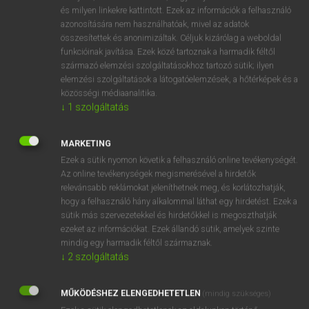
VAN ELŐFIZETÉSED?
és milyen linkekre kattintott. Ezek az információk a felhasználó
azonosítására nem használhatóak, mivel az adatok
Van előfizetésem a teljes szócikk megtekintéséhez.
összesítettek és anonimizáltak. Céljuk kizárólag a weboldal
funkcióinak javítása. Ezek közé tartoznak a harmadik féltől
BELÉPÉS
származó elemzési szolgáltatásokhoz tartozó sütik; ilyen
elemzési szolgáltatások a látogatóelemzések, a hőtérképek és a
közösségi médiaanalitika.
↓
1
szolgáltatás
MARKETING
Ezek a sütik nyomon követik a felhasználó online tevékenységét.
NINCS ELŐFIZETÉSED?
Az online tevékenységek megismerésével a hirdetők
Nincs regisztrációm és előfizetésem. A szótár 2 órás,
relevánsabb reklámokat jeleníthetnek meg, és korlátozhatják,
díjmentes próbaverziójának elindításához regisztrálok és
hogy a felhasználó hány alkalommal láthat egy hirdetést. Ezek a
sütik más szervezetekkel és hirdetőkkel is megoszthatják
belépek
.
ezeket az információkat. Ezek állandó sütik, amelyek szinte
mindig egy harmadik féltől származnak.
REGISZTRÁCIÓ
↓
2
szolgáltatás
MŰKÖDÉSHEZ ELENGEDHETETLEN
(mindig szükséges)