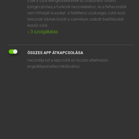
Ezek a sütik elengedhetetlenek az oldalunkon történő
böngészéshez,a funkciók használatához, és a felhasználók
EURÓPAI UNIÓS TERMINOLÓGIAI SZÓTÁR
nem tilthatják le azokat. A feltétlenül szükséges sütik közé
Kapcsolódó anyagok
tartoznak többek között a személyre szabott beállításokat
kezelő sütik.
base hétérocyclique
↓
3
szolgáltatás
base juridique
baseline
ÖSSZES APP ÁTKAPCSOLÁSA
Használja ezt a kapcsolót az összes alkalmazás
base-load electricity
engedélyezéséhez/letiltásához.
base material
base money
base of conversion
base period
base rate