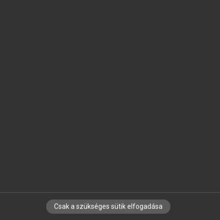
SZOTAR.NET APPLIKÁCIÓ
MICROSOFT OFFICE BŐVÍTMÉNY
BEÉPÜLŐ SZÓTÁRMODUL
ONLINE NYELVVIZSGA
EGYÉNI FELHASZNÁLÓKNAK
TANULÓKNAK
OKTATÁSI INTÉZMÉNYEKNEK
VÁLLALATI MEGOLDÁSOK
SÚGÓ
RÓLUNK
ELÉRHETŐSÉG
SÜTI BEÁLLÍTÁSOK
Csak a szükséges sütik elfogadása
IRATKOZZ FEL HÍRLEVELÜNKRE!