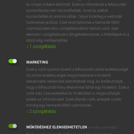
VAN ELŐFIZETÉSED?
és milyen linkekre kattintott. Ezek az információk a felhasználó
azonosítására nem használhatóak, mivel az adatok
Van előfizetésem a teljes szócikk megtekintéséhez.
összesítettek és anonimizáltak. Céljuk kizárólag a weboldal
funkcióinak javítása. Ezek közé tartoznak a harmadik féltől
BELÉPÉS
származó elemzési szolgáltatásokhoz tartozó sütik; ilyen
elemzési szolgáltatások a látogatóelemzések, a hőtérképek és a
közösségi médiaanalitika.
↓
1
szolgáltatás
MARKETING
Ezek a sütik nyomon követik a felhasználó online tevékenységét.
NINCS ELŐFIZETÉSED?
Az online tevékenységek megismerésével a hirdetők
Nincs regisztrációm és előfizetésem. A szótár 2 órás,
relevánsabb reklámokat jeleníthetnek meg, és korlátozhatják,
díjmentes próbaverziójának elindításához regisztrálok és
hogy a felhasználó hány alkalommal láthat egy hirdetést. Ezek a
sütik más szervezetekkel és hirdetőkkel is megoszthatják
belépek
.
ezeket az információkat. Ezek állandó sütik, amelyek szinte
mindig egy harmadik féltől származnak.
REGISZTRÁCIÓ
↓
2
szolgáltatás
MŰKÖDÉSHEZ ELENGEDHETETLEN
(mindig szükséges)