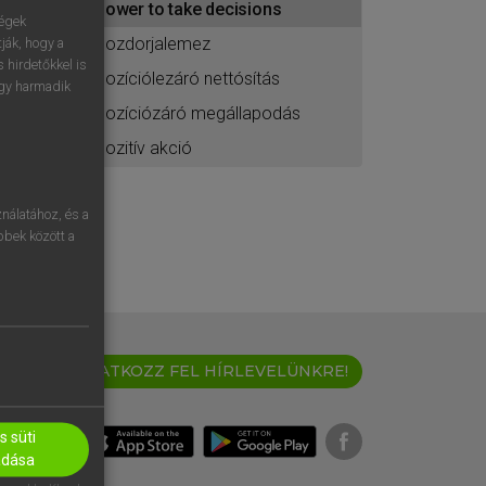
power to take decisions
ségek
pozdorjalemez
ják, hogy a
 hirdetőkkel is
pozíciólezáró nettósítás
egy harmadik
pozíciózáró megállapodás
pozitív akció
nálatához, és a
öbbek között a
IRATKOZZ FEL HÍRLEVELÜNKRE!
 süti
adása