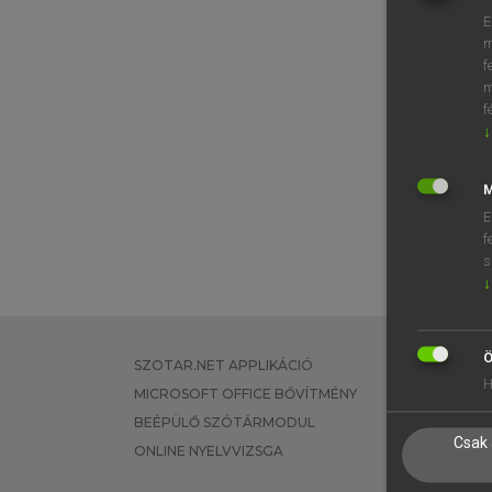
E
m
f
m
f
↓
M
E
f
s
↓
Ö
SZOTAR.NET APPLIKÁCIÓ
EGYÉNI FEL
H
MICROSOFT OFFICE BŐVÍTMÉNY
TANULÓKNA
BEÉPÜLŐ SZÓTÁRMODUL
OKTATÁSI I
Csak 
ONLINE NYELVVIZSGA
VÁLLALATI 