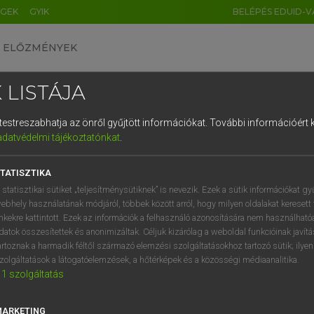
ÉGEK
GYIK
BELÉPÉS EDUID-V
ELŐZMÉNYEK
 LISTÁJA
és testreszabhatja az önről gyűjtött információkat.
További információért k
HU
DE
CN
FR
ES
IT
NL
RU
GR
adatvédelmi tájékoztatónkat
.
pai uniós terminológiai szótár
1
2
3
4
5
6
7
8
9
TATISZTIKA
q
w
e
r
t
z
u
i
 statisztikai sütiket „teljesítménysütiknek” is nevezik. Ezek a sütik információkat gy
ebhely használatának módjáról, többek között arról, hogy milyen oldalakat keresett 
a
s
d
f
g
h
j
k
l
é
inkekre kattintott. Ezek az információk a felhasználó azonosítására nem használható
datok összesítettek és anonimizáltak. Céljuk kizárólag a weboldal funkcióinak javít
í
y
x
c
v
b
n
m
,
.
artoznak a harmadik féltől származó elemzési szolgáltatásokhoz tartozó sütik; ilye
VAN ELŐFIZETÉSED?
NINCS ELŐFIZETÉSED
zolgáltatások a látogatóelemzések, a hőtérképek és a közösségi médiaanalitika.
1
szolgáltatás
előfizetésem a teljes szócikk
Nincs regisztrációm és előfiz
megtekintéséhez.
A szótár 2 órás, díjmente
próbaverziójának elindítás
MARKETING