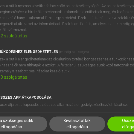
BELÉPÉS
regisztrálok és
belépek
.
zek a sütik nyomon követik a felhasználó online tevékenységét. Az online tevékeny
egismerésével a hirdetők relevánsabb reklámokat jeleníthetnek meg, és korlátozhat
REGISZTRÁCIÓ
elhasználó hány alkalommal láthat egy hirdetést. Ezek a sütik más szervezetekkel és
egoszthatják ezeket az információkat. Ezek állandó sütik, amelyek szinte mindig 
éltől származnak.
2
szolgáltatás
ŰKÖDÉSHEZ ELENGEDHETETLEN
(mindig szükséges)
zek a sütik elengedhetetlenek az oldalunkon történő böngészéshez,a funkciók hasz
elhasználók nem tilthatják le azokat. A feltétlenül szükséges sütik közé tartoznak t
zemélyre szabott beállításokat kezelő sütik.
3
szolgáltatás
SSZES APP ÁTKAPCSOLÁSA
HASZNÁLÓKNAK
SÚGÓ
asználja ezt a kapcsolót az összes alkalmazás engedélyezéséhez/letiltásához.
K
RÓLUNK
NTÉZMÉNYEKNEK
ELÉRHETŐSÉG
a szükséges sütik
Kiválasztottak
Összes
MEGOLDÁSOK
SÜTI BEÁLLÍTÁSOK
elfogadása
elfogadása
elfog