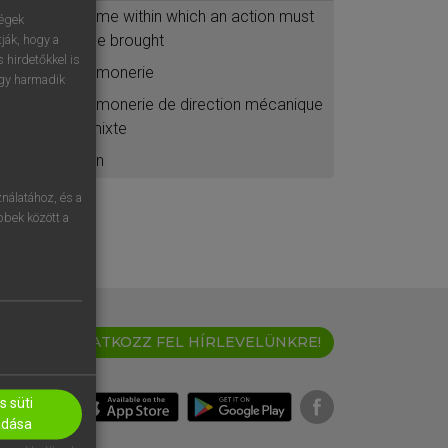
time within which an action must
ségek
be brought
ják, hogy a
 hirdetőkkel is
timonerie
egy harmadik
timonerie de direction mécanique
mixte
tin
nálatához, és a
öbbek között a
IRATKOZZ FEL HÍRLEVELÜNKRE!
 süti
adása