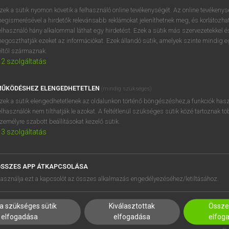
BELÉPÉS
regisztrálok és
belépek
.
zek a sütik nyomon követik a felhasználó online tevékenységét. Az online tevékeny
egismerésével a hirdetők relevánsabb reklámokat jeleníthetnek meg, és korlátozhat
REGISZTRÁCIÓ
elhasználó hány alkalommal láthat egy hirdetést. Ezek a sütik más szervezetekkel és
egoszthatják ezeket az információkat. Ezek állandó sütik, amelyek szinte mindig 
éltől származnak.
2
szolgáltatás
ŰKÖDÉSHEZ ELENGEDHETETLEN
(mindig szükséges)
zek a sütik elengedhetetlenek az oldalunkon történő böngészéshez,a funkciók hasz
elhasználók nem tilthatják le azokat. A feltétlenül szükséges sütik közé tartoznak t
zemélyre szabott beállításokat kezelő sütik.
3
szolgáltatás
SSZES APP ÁTKAPCSOLÁSA
HASZNÁLÓKNAK
SÚGÓ
asználja ezt a kapcsolót az összes alkalmazás engedélyezéséhez/letiltásához.
K
RÓLUNK
NTÉZMÉNYEKNEK
ELÉRHETŐSÉG
a szükséges sütik
Kiválasztottak
Összes
MEGOLDÁSOK
SÜTI BEÁLLÍTÁSOK
elfogadása
elfogadása
elfog