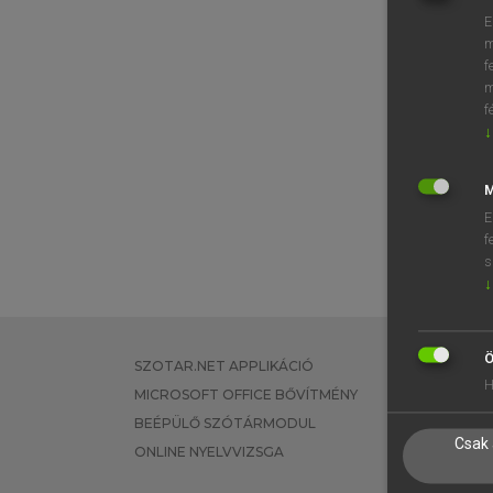
E
m
f
m
f
↓
M
E
f
s
↓
Ö
SZOTAR.NET APPLIKÁCIÓ
EGYÉNI FEL
H
MICROSOFT OFFICE BŐVÍTMÉNY
TANULÓKNA
BEÉPÜLŐ SZÓTÁRMODUL
OKTATÁSI I
Csak 
ONLINE NYELVVIZSGA
VÁLLALATI 