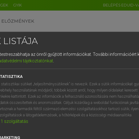
ÉGEK
GYIK
BELÉPÉS EDUID-V
ELŐZMÉNYEK
 LISTÁJA
és testreszabhatja az önről gyűjtött információkat.
További információért k
HU
DE
CN
FR
ES
IT
NL
RU
GR
adatvédelmi tájékoztatónkat
.
pai uniós terminológiai szótár
1
2
3
4
5
6
7
8
9
TATISZTIKA
q
w
e
r
t
z
u
i
 statisztikai sütiket „teljesítménysütiknek” is nevezik. Ezek a sütik információkat gy
ebhely használatának módjáról, többek között arról, hogy milyen oldalakat keresett 
a
s
d
f
g
h
j
k
l
é
inkekre kattintott. Ezek az információk a felhasználó azonosítására nem használható
datok összesítettek és anonimizáltak. Céljuk kizárólag a weboldal funkcióinak javít
í
y
x
c
v
b
n
m
,
.
artoznak a harmadik féltől származó elemzési szolgáltatásokhoz tartozó sütik; ilye
VAN ELŐFIZETÉSED?
NINCS ELŐFIZETÉSED
zolgáltatások a látogatóelemzések, a hőtérképek és a közösségi médiaanalitika.
1
szolgáltatás
előfizetésem a teljes szócikk
Nincs regisztrációm és előfiz
megtekintéséhez.
A szótár 2 órás, díjmente
próbaverziójának elindítás
MARKETING