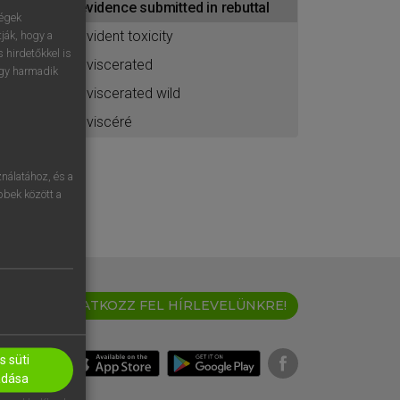
evidence submitted in rebuttal
ségek
evident toxicity
ják, hogy a
 hirdetőkkel is
eviscerated
egy harmadik
eviscerated wild
éviscéré
nálatához, és a
öbbek között a
IRATKOZZ FEL HÍRLEVELÜNKRE!
 süti
adása