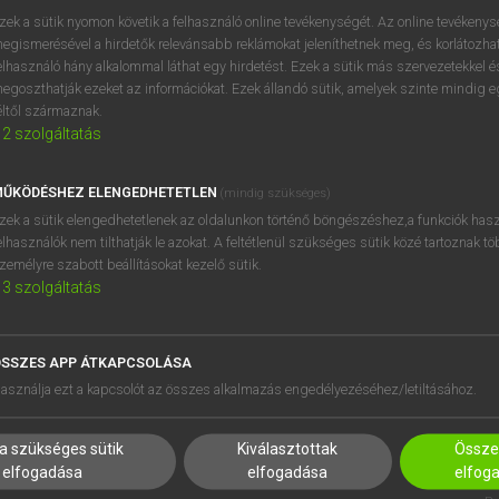
BELÉPÉS
regisztrálok és
belépek
.
zek a sütik nyomon követik a felhasználó online tevékenységét. Az online tevékeny
egismerésével a hirdetők relevánsabb reklámokat jeleníthetnek meg, és korlátozhat
REGISZTRÁCIÓ
elhasználó hány alkalommal láthat egy hirdetést. Ezek a sütik más szervezetekkel és
egoszthatják ezeket az információkat. Ezek állandó sütik, amelyek szinte mindig 
éltől származnak.
2
szolgáltatás
ŰKÖDÉSHEZ ELENGEDHETETLEN
(mindig szükséges)
zek a sütik elengedhetetlenek az oldalunkon történő böngészéshez,a funkciók hasz
elhasználók nem tilthatják le azokat. A feltétlenül szükséges sütik közé tartoznak t
zemélyre szabott beállításokat kezelő sütik.
3
szolgáltatás
SSZES APP ÁTKAPCSOLÁSA
HASZNÁLÓKNAK
SÚGÓ
asználja ezt a kapcsolót az összes alkalmazás engedélyezéséhez/letiltásához.
K
RÓLUNK
NTÉZMÉNYEKNEK
ELÉRHETŐSÉG
a szükséges sütik
Kiválasztottak
Összes
MEGOLDÁSOK
SÜTI BEÁLLÍTÁSOK
elfogadása
elfogadása
elfog