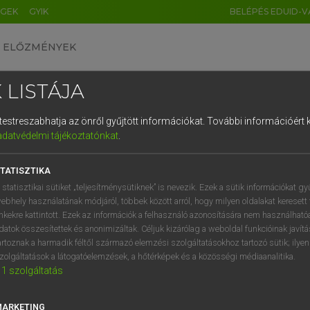
ÉGEK
GYIK
BELÉPÉS EDUID-V
ELŐZMÉNYEK
 LISTÁJA
és testreszabhatja az önről gyűjtött információkat.
További információért k
HU
DE
CN
FR
ES
IT
NL
RU
GR
adatvédelmi tájékoztatónkat
.
pai uniós terminológiai szótár
1
2
3
4
5
6
7
8
9
TATISZTIKA
q
w
e
r
t
z
u
i
 statisztikai sütiket „teljesítménysütiknek” is nevezik. Ezek a sütik információkat gy
ebhely használatának módjáról, többek között arról, hogy milyen oldalakat keresett 
a
s
d
f
g
h
j
k
l
é
inkekre kattintott. Ezek az információk a felhasználó azonosítására nem használható
datok összesítettek és anonimizáltak. Céljuk kizárólag a weboldal funkcióinak javít
í
y
x
c
v
b
n
m
,
.
artoznak a harmadik féltől származó elemzési szolgáltatásokhoz tartozó sütik; ilye
VAN ELŐFIZETÉSED?
NINCS ELŐFIZETÉSED
zolgáltatások a látogatóelemzések, a hőtérképek és a közösségi médiaanalitika.
1
szolgáltatás
előfizetésem a teljes szócikk
Nincs regisztrációm és előfiz
megtekintéséhez.
A szótár 2 órás, díjmente
próbaverziójának elindítás
MARKETING