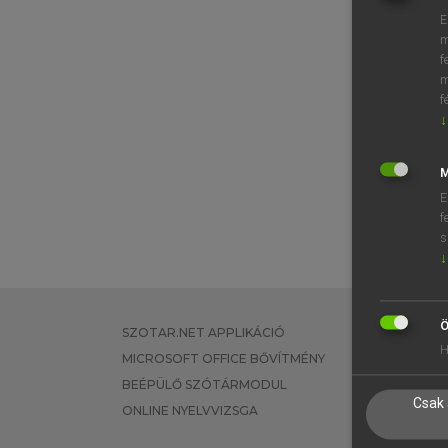
E
m
f
m
f
↓
M
E
f
s
↓
Ö
SZOTAR.NET APPLIKÁCIÓ
EGYÉNI FEL
H
MICROSOFT OFFICE BŐVÍTMÉNY
TANULÓKNA
BEÉPÜLŐ SZÓTÁRMODUL
OKTATÁSI I
Csak 
ONLINE NYELVVIZSGA
VÁLLALATI 