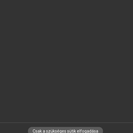
SZOTAR.NET APPLIKÁCIÓ
MICROSOFT OFFICE BŐVÍTMÉNY
BEÉPÜLŐ SZÓTÁRMODUL
ONLINE NYELVVIZSGA
EGYÉNI FELHASZNÁLÓKNAK
TANULÓKNAK
OKTATÁSI INTÉZMÉNYEKNEK
VÁLLALATI MEGOLDÁSOK
SÚGÓ
RÓLUNK
ELÉRHETŐSÉG
SÜTI BEÁLLÍTÁSOK
Csak a szükséges sütik elfogadása