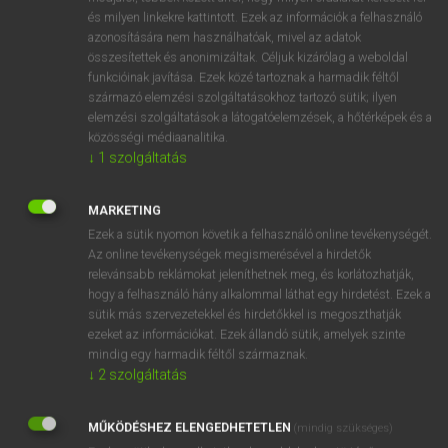
VAN ELŐFIZETÉSED?
és milyen linkekre kattintott. Ezek az információk a felhasználó
azonosítására nem használhatóak, mivel az adatok
Van előfizetésem a teljes szócikk megtekintéséhez.
összesítettek és anonimizáltak. Céljuk kizárólag a weboldal
funkcióinak javítása. Ezek közé tartoznak a harmadik féltől
BELÉPÉS
származó elemzési szolgáltatásokhoz tartozó sütik; ilyen
elemzési szolgáltatások a látogatóelemzések, a hőtérképek és a
közösségi médiaanalitika.
↓
1
szolgáltatás
MARKETING
Ezek a sütik nyomon követik a felhasználó online tevékenységét.
NINCS ELŐFIZETÉSED?
Az online tevékenységek megismerésével a hirdetők
Nincs regisztrációm és előfizetésem. A szótár 2 órás,
relevánsabb reklámokat jeleníthetnek meg, és korlátozhatják,
díjmentes próbaverziójának elindításához regisztrálok és
hogy a felhasználó hány alkalommal láthat egy hirdetést. Ezek a
belépek
.
sütik más szervezetekkel és hirdetőkkel is megoszthatják
ezeket az információkat. Ezek állandó sütik, amelyek szinte
mindig egy harmadik féltől származnak.
REGISZTRÁCIÓ
↓
2
szolgáltatás
MŰKÖDÉSHEZ ELENGEDHETETLEN
(mindig szükséges)