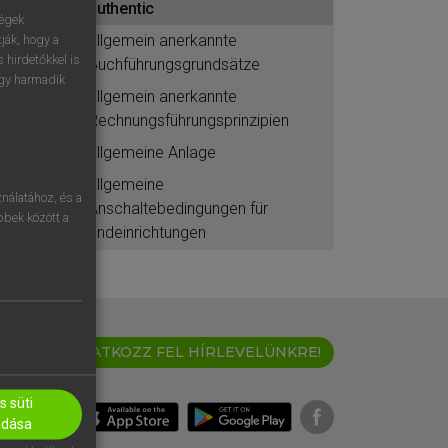
authentic
ségek
allgemein anerkannte
ják, hogy a
 hirdetőkkel is
Buchführungsgrundsätze
egy harmadik
allgemein anerkannte
Rechnungsführungsprinzipien
allgemeine Anlage
allgemeine
nálatához, és a
Anschaltebedingungen für
öbbek között a
Endeinrichtungen
IRATKOZZ FEL HÍRLEVELÜNKRE!
 süti
adása