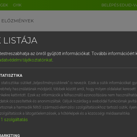
ÉGEK
GYIK
BELÉPÉS EDUID-V
ELŐZMÉNYEK
 LISTÁJA
és testreszabhatja az önről gyűjtött információkat.
További információért k
HU
DE
CN
FR
ES
IT
NL
RU
GR
adatvédelmi tájékoztatónkat
.
pai uniós terminológiai szótár
1
2
3
4
5
6
7
8
9
TATISZTIKA
q
w
e
r
t
z
u
i
 statisztikai sütiket „teljesítménysütiknek” is nevezik. Ezek a sütik információkat gy
ebhely használatának módjáról, többek között arról, hogy milyen oldalakat keresett 
a
s
d
f
g
h
j
k
l
é
inkekre kattintott. Ezek az információk a felhasználó azonosítására nem használható
datok összesítettek és anonimizáltak. Céljuk kizárólag a weboldal funkcióinak javít
í
y
x
c
v
b
n
m
,
.
artoznak a harmadik féltől származó elemzési szolgáltatásokhoz tartozó sütik; ilye
VAN ELŐFIZETÉSED?
NINCS ELŐFIZETÉSED
zolgáltatások a látogatóelemzések, a hőtérképek és a közösségi médiaanalitika.
1
szolgáltatás
előfizetésem a teljes szócikk
Nincs regisztrációm és előfiz
megtekintéséhez.
A szótár 2 órás, díjmente
próbaverziójának elindítás
MARKETING