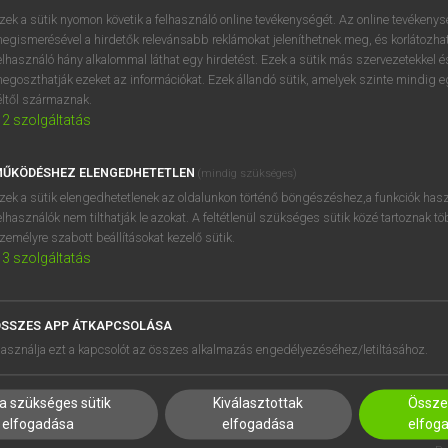
BELÉPÉS
regisztrálok és
belépek
.
zek a sütik nyomon követik a felhasználó online tevékenységét. Az online tevékeny
egismerésével a hirdetők relevánsabb reklámokat jeleníthetnek meg, és korlátozhat
REGISZTRÁCIÓ
elhasználó hány alkalommal láthat egy hirdetést. Ezek a sütik más szervezetekkel és
egoszthatják ezeket az információkat. Ezek állandó sütik, amelyek szinte mindig 
éltől származnak.
2
szolgáltatás
ŰKÖDÉSHEZ ELENGEDHETETLEN
(mindig szükséges)
zek a sütik elengedhetetlenek az oldalunkon történő böngészéshez,a funkciók hasz
elhasználók nem tilthatják le azokat. A feltétlenül szükséges sütik közé tartoznak t
zemélyre szabott beállításokat kezelő sütik.
3
szolgáltatás
SSZES APP ÁTKAPCSOLÁSA
HASZNÁLÓKNAK
SÚGÓ
asználja ezt a kapcsolót az összes alkalmazás engedélyezéséhez/letiltásához.
K
RÓLUNK
NTÉZMÉNYEKNEK
ELÉRHETŐSÉG
a szükséges sütik
Kiválasztottak
Összes
MEGOLDÁSOK
SÜTI BEÁLLÍTÁSOK
elfogadása
elfogadása
elfog