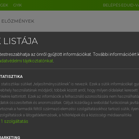
ÉGEK
GYIK
BELÉPÉS EDUID-V
ELŐZMÉNYEK
 LISTÁJA
és testreszabhatja az önről gyűjtött információkat.
További információért k
HU
DE
CN
FR
ES
IT
NL
RU
GR
adatvédelmi tájékoztatónkat
.
pai uniós terminológiai szótár
1
2
3
4
5
6
7
8
9
TATISZTIKA
q
w
e
r
t
z
u
i
 statisztikai sütiket „teljesítménysütiknek” is nevezik. Ezek a sütik információkat gy
ebhely használatának módjáról, többek között arról, hogy milyen oldalakat keresett 
a
s
d
f
g
h
j
k
l
é
inkekre kattintott. Ezek az információk a felhasználó azonosítására nem használható
datok összesítettek és anonimizáltak. Céljuk kizárólag a weboldal funkcióinak javít
í
y
x
c
v
b
n
m
,
.
artoznak a harmadik féltől származó elemzési szolgáltatásokhoz tartozó sütik; ilye
VAN ELŐFIZETÉSED?
NINCS ELŐFIZETÉSED
zolgáltatások a látogatóelemzések, a hőtérképek és a közösségi médiaanalitika.
1
szolgáltatás
előfizetésem a teljes szócikk
Nincs regisztrációm és előfiz
megtekintéséhez.
A szótár 2 órás, díjmente
próbaverziójának elindítás
MARKETING