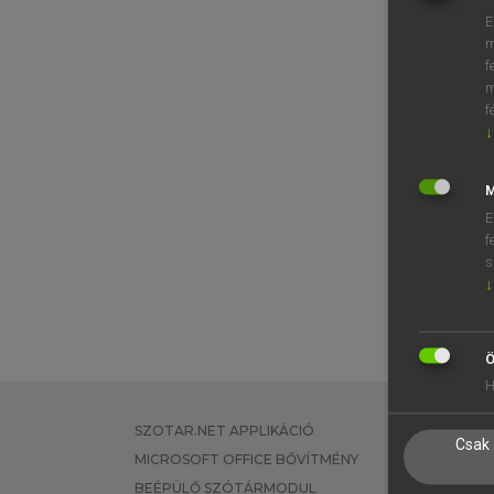
E
m
f
m
f
↓
M
E
f
s
↓
Ö
H
SZOTAR.NET APPLIKÁCIÓ
EGYÉNI FEL
Csak 
MICROSOFT OFFICE BŐVÍTMÉNY
TANULÓKNA
BEÉPÜLŐ SZÓTÁRMODUL
OKTATÁSI I