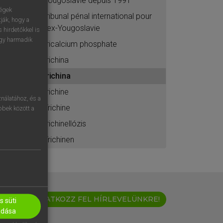
Yougoslavie depuis 1991
ségek
tribunal pénal international pour
ják, hogy a
l’ex-Yougoslavie
 hirdetőkkel is
egy harmadik
tricalcium phosphate
trichina
trichina
trichine
nálatához, és a
Trichine
öbbek között a
trichinellózis
Trichinen
IRATKOZZ FEL HÍRLEVELÜNKRE!
 süti
adása