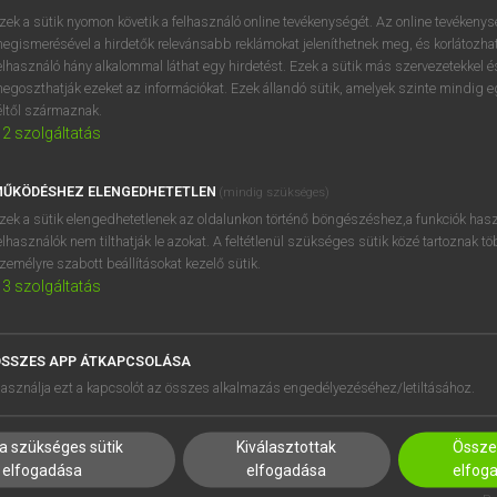
BELÉPÉS
regisztrálok és
belépek
.
zek a sütik nyomon követik a felhasználó online tevékenységét. Az online tevékeny
egismerésével a hirdetők relevánsabb reklámokat jeleníthetnek meg, és korlátozhat
REGISZTRÁCIÓ
elhasználó hány alkalommal láthat egy hirdetést. Ezek a sütik más szervezetekkel és
egoszthatják ezeket az információkat. Ezek állandó sütik, amelyek szinte mindig 
éltől származnak.
2
szolgáltatás
ŰKÖDÉSHEZ ELENGEDHETETLEN
(mindig szükséges)
zek a sütik elengedhetetlenek az oldalunkon történő böngészéshez,a funkciók hasz
elhasználók nem tilthatják le azokat. A feltétlenül szükséges sütik közé tartoznak t
zemélyre szabott beállításokat kezelő sütik.
3
szolgáltatás
SSZES APP ÁTKAPCSOLÁSA
asználja ezt a kapcsolót az összes alkalmazás engedélyezéséhez/letiltásához.
HASZNÁLÓKNAK
SÚGÓ
a szükséges sütik
Kiválasztottak
Összes
K
RÓLUNK
elfogadása
elfogadása
elfog
NTÉZMÉNYEKNEK
ELÉRHETŐSÉG