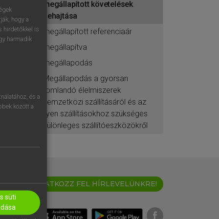
megállapított követelések
ségek
behajtása
ják, hogy a
 hirdetőkkel is
megállapított referenciaár
egy harmadik
megállapítva
megállapodás
Megállapodás a gyorsan
romlandó élelmiszerek
nálatához, és a
nemzetközi szállításáról és az
öbbek között a
ilyen szállításokhoz szükséges
különleges szállítóeszközökről
IRATKOZZ FEL HÍRLEVELÜNKRE!
 süti
adása