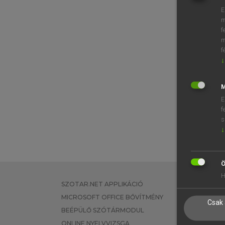
E
m
f
m
f
↓
M
E
f
s
↓
Ö
H
SZOTAR.NET APPLIKÁCIÓ
EGYÉNI FEL
MICROSOFT OFFICE BŐVÍTMÉNY
TANULÓKNA
Csak 
BEÉPÜLŐ SZÓTÁRMODUL
OKTATÁSI I
ONLINE NYELVVIZSGA
VÁLLALATI 