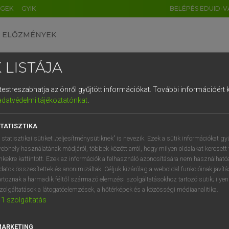
ÉGEK
GYIK
BELÉPÉS EDUID-V
ELŐZMÉNYEK
 LISTÁJA
és testreszabhatja az önről gyűjtött információkat.
További információért k
HU
DE
CN
FR
ES
IT
NL
RU
GR
adatvédelmi tájékoztatónkat
.
pai uniós terminológiai szótár
1
2
3
4
5
6
7
8
9
TATISZTIKA
q
w
e
r
t
z
u
i
 statisztikai sütiket „teljesítménysütiknek” is nevezik. Ezek a sütik információkat gy
ebhely használatának módjáról, többek között arról, hogy milyen oldalakat keresett 
a
s
d
f
g
h
j
k
l
é
inkekre kattintott. Ezek az információk a felhasználó azonosítására nem használható
datok összesítettek és anonimizáltak. Céljuk kizárólag a weboldal funkcióinak javít
í
y
x
c
v
b
n
m
,
.
artoznak a harmadik féltől származó elemzési szolgáltatásokhoz tartozó sütik; ilye
VAN ELŐFIZETÉSED?
NINCS ELŐFIZETÉSED
zolgáltatások a látogatóelemzések, a hőtérképek és a közösségi médiaanalitika.
1
szolgáltatás
előfizetésem a teljes szócikk
Nincs regisztrációm és előfiz
megtekintéséhez.
A szótár 2 órás, díjmente
próbaverziójának elindítás
MARKETING