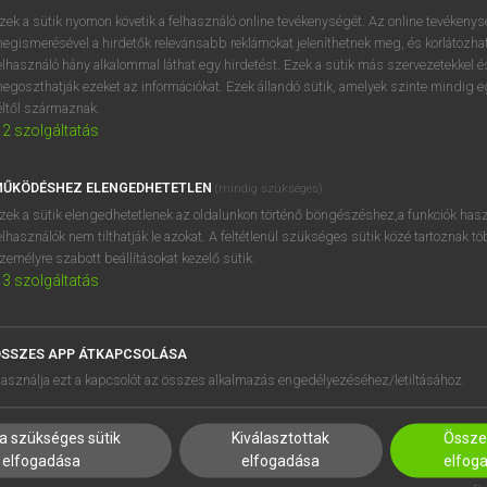
BELÉPÉS
regisztrálok és
belépek
.
zek a sütik nyomon követik a felhasználó online tevékenységét. Az online tevékeny
egismerésével a hirdetők relevánsabb reklámokat jeleníthetnek meg, és korlátozhat
REGISZTRÁCIÓ
elhasználó hány alkalommal láthat egy hirdetést. Ezek a sütik más szervezetekkel és
egoszthatják ezeket az információkat. Ezek állandó sütik, amelyek szinte mindig 
éltől származnak.
2
szolgáltatás
ŰKÖDÉSHEZ ELENGEDHETETLEN
(mindig szükséges)
zek a sütik elengedhetetlenek az oldalunkon történő böngészéshez,a funkciók hasz
elhasználók nem tilthatják le azokat. A feltétlenül szükséges sütik közé tartoznak t
zemélyre szabott beállításokat kezelő sütik.
3
szolgáltatás
SSZES APP ÁTKAPCSOLÁSA
asználja ezt a kapcsolót az összes alkalmazás engedélyezéséhez/letiltásához.
HASZNÁLÓKNAK
SÚGÓ
K
RÓLUNK
a szükséges sütik
Kiválasztottak
Összes
NTÉZMÉNYEKNEK
ELÉRHETŐSÉG
elfogadása
elfogadása
elfog
MEGOLDÁSOK
SÜTI BEÁLLÍTÁSOK