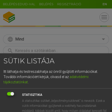
BELÉPÉS EDUID-VAL
BELÉPÉS
REGISZTRÁCIÓ
EN
menu
language
Mind
search
SÜTIK LISTÁJA
GR
KERESÉS
5
6
7
8
9
ö
ü
ó
Itt láthatja és testreszabhatja az önről gyűjtött információkat.
További információért kérjük, olvasd el az
adatvédelmi
r
t
z
u
i
o
p
ő
ú
Európai uniós terminológiai szótár
tájékoztatónkat
.
g
h
j
k
l
é
á
ű
Ω
STATISZTIKA
v
b
n
m
,
.
-
AltGr
A statisztikai sütiket „teljesítménysütiknek” is nevezik. Ezek a
sütik információkat gyűjtenek a webhely használatának
módjáról, többek között arról, hogy milyen oldalakat keresett fel