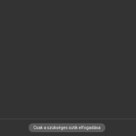
SZOTAR.NET APPLIKÁCIÓ
MICROSOFT OFFICE BŐVÍTMÉNY
BEÉPÜLŐ SZÓTÁRMODUL
ONLINE NYELVVIZSGA
EGYÉNI FELHASZNÁLÓKNAK
TANULÓKNAK
OKTATÁSI INTÉZMÉNYEKNEK
VÁLLALATI MEGOLDÁSOK
SÚGÓ
RÓLUNK
ELÉRHETŐSÉG
SÜTI BEÁLLÍTÁSOK
Csak a szükséges sütik elfogadása
IRATKOZZ FEL HÍRLEVELÜNKRE!