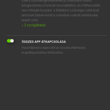
Ezek a sütik elengedhetetlenek az oldalunkon történő
böngészéshez,a funkciók használatához, és a felhasználók
EURÓPAI UNIÓS TERMINOLÓGIAI SZÓTÁR
nem tilthatják le azokat. A feltétlenül szükséges sütik közé
Kapcsolódó anyagok
tartoznak többek között a személyre szabott beállításokat
kezelő sütik.
Kontensaldo
↓
3
szolgáltatás
kontinentális talapzat
kontinentális víz
ÖSSZES APP ÁTKAPCSOLÁSA
Használja ezt a kapcsolót az összes alkalmazás
kontingens
engedélyezéséhez/letiltásához.
kontingensek eltörlése
kontingensek és az azokkal azonos hatású intézkedések
kontingensek kezelése
kontingensek kezelése
kontingensek megnyitása