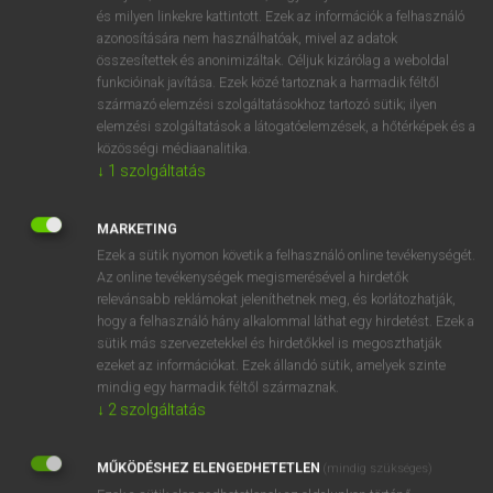
VAN ELŐFIZETÉSED?
és milyen linkekre kattintott. Ezek az információk a felhasználó
azonosítására nem használhatóak, mivel az adatok
Van előfizetésem a teljes szócikk megtekintéséhez.
összesítettek és anonimizáltak. Céljuk kizárólag a weboldal
funkcióinak javítása. Ezek közé tartoznak a harmadik féltől
BELÉPÉS
származó elemzési szolgáltatásokhoz tartozó sütik; ilyen
elemzési szolgáltatások a látogatóelemzések, a hőtérképek és a
közösségi médiaanalitika.
↓
1
szolgáltatás
MARKETING
Ezek a sütik nyomon követik a felhasználó online tevékenységét.
NINCS ELŐFIZETÉSED?
Az online tevékenységek megismerésével a hirdetők
Nincs regisztrációm és előfizetésem. A szótár 2 órás,
relevánsabb reklámokat jeleníthetnek meg, és korlátozhatják,
díjmentes próbaverziójának elindításához regisztrálok és
hogy a felhasználó hány alkalommal láthat egy hirdetést. Ezek a
sütik más szervezetekkel és hirdetőkkel is megoszthatják
belépek
.
ezeket az információkat. Ezek állandó sütik, amelyek szinte
mindig egy harmadik féltől származnak.
REGISZTRÁCIÓ
↓
2
szolgáltatás
MŰKÖDÉSHEZ ELENGEDHETETLEN
(mindig szükséges)