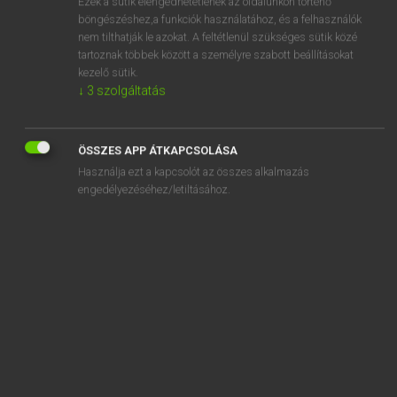
Ezek a sütik elengedhetetlenek az oldalunkon történő
böngészéshez,a funkciók használatához, és a felhasználók
EURÓPAI UNIÓS TERMINOLÓGIAI SZÓTÁR
nem tilthatják le azokat. A feltétlenül szükséges sütik közé
Kapcsolódó anyagok
tartoznak többek között a személyre szabott beállításokat
kezelő sütik.
fertőző megbetegedés
↓
3
szolgáltatás
fertőző sertésbénulás
fertőző szivacsos agyvelőbántalmak
ÖSSZES APP ÁTKAPCSOLÁSA
Használja ezt a kapcsolót az összes alkalmazás
fertőzött baromfi
engedélyezéséhez/letiltásához.
fertőzöttségre gyanús baromfi
Fest-Dosis-Methode
feste, fettfreie Bestandteil
feste Abfälle
feste Brennstoffe