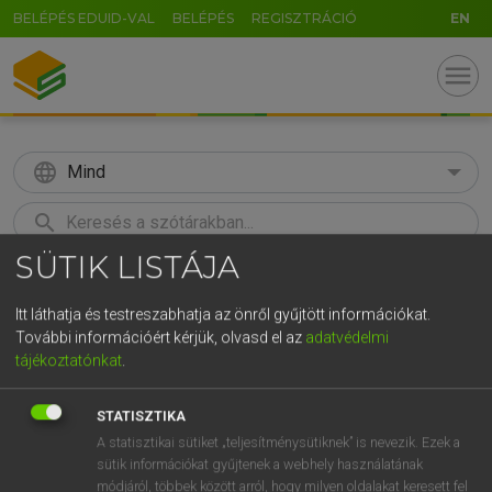
BELÉPÉS EDUID-VAL
BELÉPÉS
REGISZTRÁCIÓ
EN
menu
language
Mind
search
SÜTIK LISTÁJA
GR
KERESÉS
5
6
7
8
9
ö
ü
ó
Itt láthatja és testreszabhatja az önről gyűjtött információkat.
További információért kérjük, olvasd el az
adatvédelmi
r
t
z
u
i
o
p
ő
ú
Európai uniós terminológiai szótár
tájékoztatónkat
.
g
h
j
k
l
é
á
ű
Ω
STATISZTIKA
v
b
n
m
,
.
-
AltGr
A statisztikai sütiket „teljesítménysütiknek” is nevezik. Ezek a
sütik információkat gyűjtenek a webhely használatának
módjáról, többek között arról, hogy milyen oldalakat keresett fel