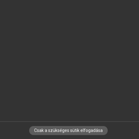
SZOTAR.NET APPLIKÁCIÓ
MICROSOFT OFFICE BŐVÍTMÉNY
BEÉPÜLŐ SZÓTÁRMODUL
ONLINE NYELVVIZSGA
EGYÉNI FELHASZNÁLÓKNAK
TANULÓKNAK
OKTATÁSI INTÉZMÉNYEKNEK
VÁLLALATI MEGOLDÁSOK
SÚGÓ
RÓLUNK
ELÉRHETŐSÉG
SÜTI BEÁLLÍTÁSOK
Csak a szükséges sütik elfogadása
IRATKOZZ FEL HÍRLEVELÜNKRE!