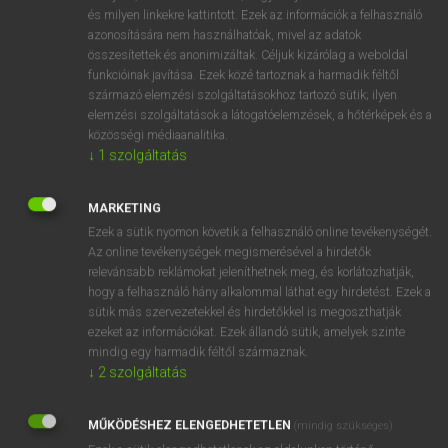
VAN ELŐFIZETÉSED?
és milyen linkekre kattintott. Ezek az információk a felhasználó
azonosítására nem használhatóak, mivel az adatok
Van előfizetésem a teljes szócikk megtekintéséhez.
összesítettek és anonimizáltak. Céljuk kizárólag a weboldal
funkcióinak javítása. Ezek közé tartoznak a harmadik féltől
BELÉPÉS
származó elemzési szolgáltatásokhoz tartozó sütik; ilyen
elemzési szolgáltatások a látogatóelemzések, a hőtérképek és a
közösségi médiaanalitika.
↓
1
szolgáltatás
MARKETING
Ezek a sütik nyomon követik a felhasználó online tevékenységét.
NINCS ELŐFIZETÉSED?
Az online tevékenységek megismerésével a hirdetők
Nincs regisztrációm és előfizetésem. A szótár 2 órás,
relevánsabb reklámokat jeleníthetnek meg, és korlátozhatják,
díjmentes próbaverziójának elindításához regisztrálok és
hogy a felhasználó hány alkalommal láthat egy hirdetést. Ezek a
sütik más szervezetekkel és hirdetőkkel is megoszthatják
belépek
.
ezeket az információkat. Ezek állandó sütik, amelyek szinte
mindig egy harmadik féltől származnak.
REGISZTRÁCIÓ
↓
2
szolgáltatás
MŰKÖDÉSHEZ ELENGEDHETETLEN
(mindig szükséges)