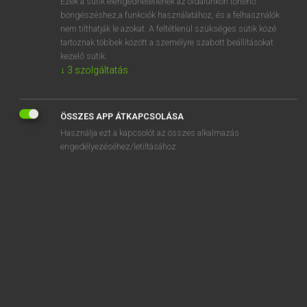
Ezek a sütik elengedhetetlenek az oldalunkon történő
böngészéshez,a funkciók használatához, és a felhasználók
EURÓPAI UNIÓS TERMINOLÓGIAI SZÓTÁR
nem tilthatják le azokat. A feltétlenül szükséges sütik közé
Kapcsolódó anyagok
tartoznak többek között a személyre szabott beállításokat
kezelő sütik.
langue de travail
↓
3
szolgáltatás
langue officielle
langue principale
ÖSSZES APP ÁTKAPCSOLÁSA
Használja ezt a kapcsolót az összes alkalmazás
Langusten
engedélyezéséhez/letiltásához.
langusztarákok
Langverbindlichkeiten
Langwaffe
Langwaffen
Langzeitarbeitslosenquote