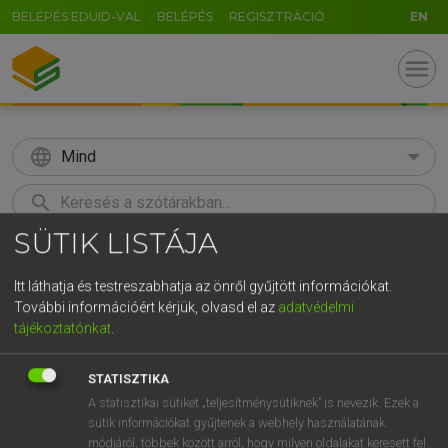
BELÉPÉS EDUID-VAL
BELÉPÉS
REGISZTRÁCIÓ
EN
menu
language
Mind
search
SÜTIK LISTÁJA
GR
KERESÉS
5
6
7
8
9
ö
ü
ó
Itt láthatja és testreszabhatja az önről gyűjtött információkat.
További információért kérjük, olvasd el az
adatvédelmi
r
t
z
u
i
o
p
ő
ú
Európai uniós terminológiai szótár
tájékoztatónkat
.
g
h
j
k
l
é
á
ű
Ω
STATISZTIKA
v
b
n
m
,
.
-
AltGr
A statisztikai sütiket „teljesítménysütiknek” is nevezik. Ezek a
sütik információkat gyűjtenek a webhely használatának
módjáról, többek között arról, hogy milyen oldalakat keresett fel