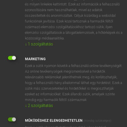
VAN ELŐFIZETÉSED?
és milyen linkekre kattintott. Ezek az információk a felhasználó
azonosítására nem használhatóak, mivel az adatok
Van előfizetésem a teljes szócikk megtekintéséhez.
összesítettek és anonimizáltak. Céljuk kizárólag a weboldal
funkcióinak javítása. Ezek közé tartoznak a harmadik féltől
BELÉPÉS
származó elemzési szolgáltatásokhoz tartozó sütik; ilyen
elemzési szolgáltatások a látogatóelemzések, a hőtérképek és a
közösségi médiaanalitika.
↓
1
szolgáltatás
MARKETING
Ezek a sütik nyomon követik a felhasználó online tevékenységét.
NINCS ELŐFIZETÉSED?
Az online tevékenységek megismerésével a hirdetők
Nincs regisztrációm és előfizetésem. A szótár 2 órás,
relevánsabb reklámokat jeleníthetnek meg, és korlátozhatják,
díjmentes próbaverziójának elindításához regisztrálok és
hogy a felhasználó hány alkalommal láthat egy hirdetést. Ezek a
sütik más szervezetekkel és hirdetőkkel is megoszthatják
belépek
.
ezeket az információkat. Ezek állandó sütik, amelyek szinte
mindig egy harmadik féltől származnak.
REGISZTRÁCIÓ
↓
2
szolgáltatás
MŰKÖDÉSHEZ ELENGEDHETETLEN
(mindig szükséges)