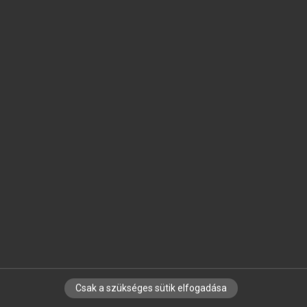
SZOTAR.NET APPLIKÁCIÓ
MICROSOFT OFFICE BŐVÍTMÉNY
BEÉPÜLŐ SZÓTÁRMODUL
ONLINE NYELVVIZSGA
EGYÉNI FELHASZNÁLÓKNAK
TANULÓKNAK
OKTATÁSI INTÉZMÉNYEKNEK
VÁLLALATI MEGOLDÁSOK
SÚGÓ
RÓLUNK
ELÉRHETŐSÉG
SÜTI BEÁLLÍTÁSOK
Csak a szükséges sütik elfogadása
IRATKOZZ FEL HÍRLEVELÜNKRE!