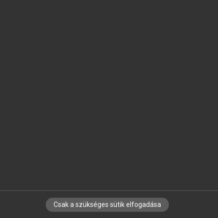
SZOTAR.NET APPLIKÁCIÓ
MICROSOFT OFFICE BŐVÍTMÉNY
BEÉPÜLŐ SZÓTÁRMODUL
ONLINE NYELVVIZSGA
EGYÉNI FELHASZNÁLÓKNAK
TANULÓKNAK
OKTATÁSI INTÉZMÉNYEKNEK
VÁLLALATI MEGOLDÁSOK
SÚGÓ
RÓLUNK
ELÉRHETŐSÉG
SÜTI BEÁLLÍTÁSOK
Csak a szükséges sütik elfogadása
IRATKOZZ FEL HÍRLEVELÜNKRE!