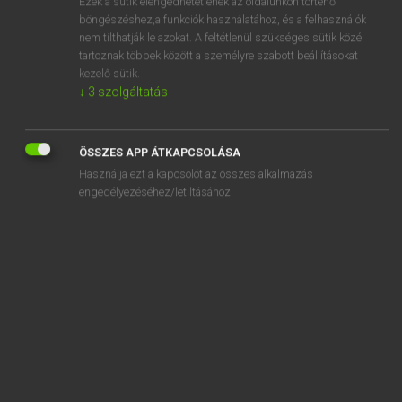
Ezek a sütik elengedhetetlenek az oldalunkon történő
böngészéshez,a funkciók használatához, és a felhasználók
EURÓPAI UNIÓS TERMINOLÓGIAI SZÓTÁR
nem tilthatják le azokat. A feltétlenül szükséges sütik közé
Kapcsolódó anyagok
tartoznak többek között a személyre szabott beállításokat
kezelő sütik.
kisebb elhagyás végi hitelintézetek
↓
3
szolgáltatás
kisebb mennyiségben fogyasztott élelmiszerek
kisebbségi részvényes
ÖSSZES APP ÁTKAPCSOLÁSA
Használja ezt a kapcsolót az összes alkalmazás
kisegítő alkalmazottak
engedélyezéséhez/letiltásához.
kisegítő családtag
kisegítő családtag
kisegítő testületek
kisegítő tevékenységek
kisenergiás részecskegyorsító