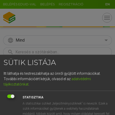
BELÉPÉS EDUID-VAL
BELÉPÉS
REGISZTRÁCIÓ
EN
menu
language
Mind
search
SÜTIK LISTÁJA
GR
KERESÉS
5
6
7
8
9
ö
ü
ó
Itt láthatja és testreszabhatja az önről gyűjtött információkat.
További információért kérjük, olvasd el az
adatvédelmi
r
t
z
u
i
o
p
ő
ú
Európai uniós terminológiai szótár
tájékoztatónkat
.
g
h
j
k
l
é
á
ű
Ω
STATISZTIKA
v
b
n
m
,
.
-
AltGr
A statisztikai sütiket „teljesítménysütiknek” is nevezik. Ezek a
sütik információkat gyűjtenek a webhely használatának
módjáról, többek között arról, hogy milyen oldalakat keresett fel