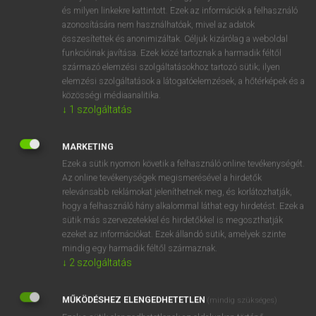
VAN ELŐFIZETÉSED?
és milyen linkekre kattintott. Ezek az információk a felhasználó
azonosítására nem használhatóak, mivel az adatok
Van előfizetésem a teljes szócikk megtekintéséhez.
összesítettek és anonimizáltak. Céljuk kizárólag a weboldal
funkcióinak javítása. Ezek közé tartoznak a harmadik féltől
BELÉPÉS
származó elemzési szolgáltatásokhoz tartozó sütik; ilyen
elemzési szolgáltatások a látogatóelemzések, a hőtérképek és a
közösségi médiaanalitika.
↓
1
szolgáltatás
MARKETING
Ezek a sütik nyomon követik a felhasználó online tevékenységét.
NINCS ELŐFIZETÉSED?
Az online tevékenységek megismerésével a hirdetők
Nincs regisztrációm és előfizetésem. A szótár 2 órás,
relevánsabb reklámokat jeleníthetnek meg, és korlátozhatják,
díjmentes próbaverziójának elindításához regisztrálok és
hogy a felhasználó hány alkalommal láthat egy hirdetést. Ezek a
sütik más szervezetekkel és hirdetőkkel is megoszthatják
belépek
.
ezeket az információkat. Ezek állandó sütik, amelyek szinte
mindig egy harmadik féltől származnak.
REGISZTRÁCIÓ
↓
2
szolgáltatás
MŰKÖDÉSHEZ ELENGEDHETETLEN
(mindig szükséges)