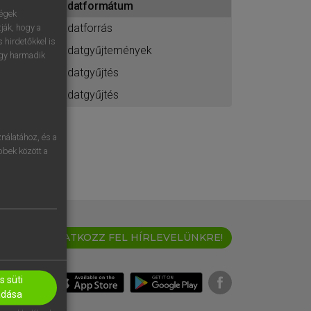
adatformátum
ségek
adatforrás
ják, hogy a
 hirdetőkkel is
adatgyűjtemények
egy harmadik
adatgyűjtés
adatgyűjtés
nálatához, és a
öbbek között a
IRATKOZZ FEL HÍRLEVELÜNKRE!
 süti
adása