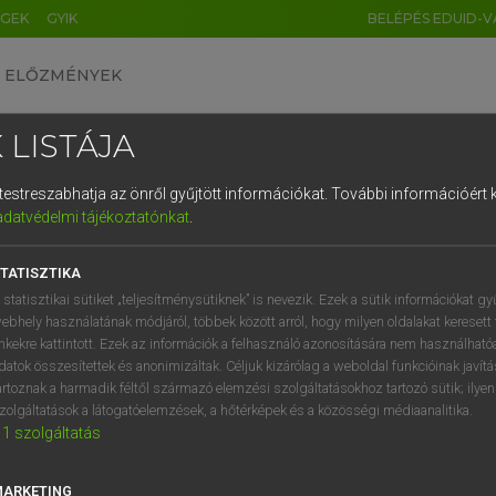
ÉGEK
GYIK
BELÉPÉS EDUID-V
ELŐZMÉNYEK
 LISTÁJA
és testreszabhatja az önről gyűjtött információkat.
További információért k
HU
DE
CN
FR
ES
IT
NL
RU
GR
adatvédelmi tájékoztatónkat
.
pai uniós terminológiai szótár
1
2
3
4
5
6
7
8
9
TATISZTIKA
q
w
e
r
t
z
u
i
 statisztikai sütiket „teljesítménysütiknek” is nevezik. Ezek a sütik információkat gy
ebhely használatának módjáról, többek között arról, hogy milyen oldalakat keresett 
a
s
d
f
g
h
j
k
l
é
inkekre kattintott. Ezek az információk a felhasználó azonosítására nem használható
datok összesítettek és anonimizáltak. Céljuk kizárólag a weboldal funkcióinak javít
í
y
x
c
v
b
n
m
,
.
artoznak a harmadik féltől származó elemzési szolgáltatásokhoz tartozó sütik; ilye
VAN ELŐFIZETÉSED?
NINCS ELŐFIZETÉSED
zolgáltatások a látogatóelemzések, a hőtérképek és a közösségi médiaanalitika.
1
szolgáltatás
előfizetésem a teljes szócikk
Nincs regisztrációm és előfiz
megtekintéséhez.
A szótár 2 órás, díjmente
próbaverziójának elindítás
MARKETING