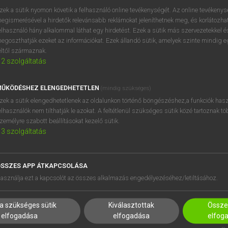
BELÉPÉS
regisztrálok és
belépek
.
zek a sütik nyomon követik a felhasználó online tevékenységét. Az online tevékeny
egismerésével a hirdetők relevánsabb reklámokat jeleníthetnek meg, és korlátozhat
REGISZTRÁCIÓ
elhasználó hány alkalommal láthat egy hirdetést. Ezek a sütik más szervezetekkel és
egoszthatják ezeket az információkat. Ezek állandó sütik, amelyek szinte mindig 
éltől származnak.
2
szolgáltatás
ŰKÖDÉSHEZ ELENGEDHETETLEN
(mindig szükséges)
zek a sütik elengedhetetlenek az oldalunkon történő böngészéshez,a funkciók hasz
elhasználók nem tilthatják le azokat. A feltétlenül szükséges sütik közé tartoznak t
zemélyre szabott beállításokat kezelő sütik.
3
szolgáltatás
SSZES APP ÁTKAPCSOLÁSA
HASZNÁLÓKNAK
SÚGÓ
asználja ezt a kapcsolót az összes alkalmazás engedélyezéséhez/letiltásához.
K
RÓLUNK
NTÉZMÉNYEKNEK
ELÉRHETŐSÉG
a szükséges sütik
Kiválasztottak
Összes
MEGOLDÁSOK
SÜTI BEÁLLÍTÁSOK
elfogadása
elfogadása
elfog