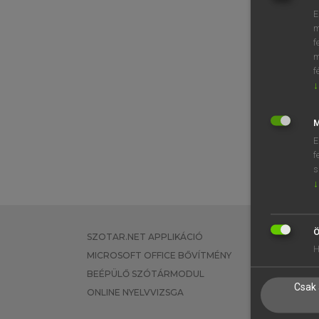
E
m
f
m
f
↓
M
E
f
s
↓
Ö
SZOTAR.NET APPLIKÁCIÓ
EGYÉNI FEL
H
MICROSOFT OFFICE BŐVÍTMÉNY
TANULÓKNA
BEÉPÜLŐ SZÓTÁRMODUL
OKTATÁSI I
Csak 
ONLINE NYELVVIZSGA
VÁLLALATI 