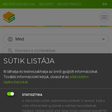
BELÉPÉS EDUID-VAL
BELÉPÉS
REGISZTRÁCIÓ
EN
menu
language
Mind
search
SÜTIK LISTÁJA
GR
KERESÉS
5
6
7
8
9
ö
ü
ó
Itt láthatja és testreszabhatja az önről gyűjtött információkat.
További információért kérjük, olvasd el az
adatvédelmi
r
t
z
u
i
o
p
ő
ú
Európai uniós terminológiai szótár
tájékoztatónkat
.
g
h
j
k
l
é
á
ű
Ω
STATISZTIKA
v
b
n
m
,
.
-
AltGr
A statisztikai sütiket „teljesítménysütiknek” is nevezik. Ezek a
sütik információkat gyűjtenek a webhely használatának
módjáról, többek között arról, hogy milyen oldalakat keresett fel