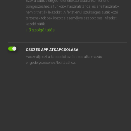
Ezek a sütik elengedhetetlenek az oldalunkon történő
böngészéshez,a funkciók használatához, és a felhasználók
EURÓPAI UNIÓS TERMINOLÓGIAI SZÓTÁR
nem tilthatják le azokat. A feltétlenül szükséges sütik közé
Kapcsolódó anyagok
tartoznak többek között a személyre szabott beállításokat
kezelő sütik.
minősített dokumentumok
↓
3
szolgáltatás
minősített EURATOM-ismeretek
minősített hímivarú tenyészállat
ÖSSZES APP ÁTKAPCSOLÁSA
Használja ezt a kapcsolót az összes alkalmazás
minősített információ
engedélyezéséhez/letiltásához.
minősített lopás
minősített tanúsítvány
minősített többség
minősített többséggel eljárva
minősített vetőmag