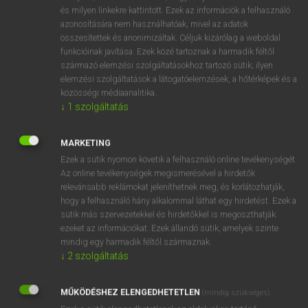
VAN ELŐFIZETÉSED?
és milyen linkekre kattintott. Ezek az információk a felhasználó
azonosítására nem használhatóak, mivel az adatok
Van előfizetésem a teljes szócikk megtekintéséhez.
összesítettek és anonimizáltak. Céljuk kizárólag a weboldal
funkcióinak javítása. Ezek közé tartoznak a harmadik féltől
BELÉPÉS
származó elemzési szolgáltatásokhoz tartozó sütik; ilyen
elemzési szolgáltatások a látogatóelemzések, a hőtérképek és a
közösségi médiaanalitika.
↓
1
szolgáltatás
MARKETING
Ezek a sütik nyomon követik a felhasználó online tevékenységét.
NINCS ELŐFIZETÉSED?
Az online tevékenységek megismerésével a hirdetők
Nincs regisztrációm és előfizetésem. A szótár 2 órás,
relevánsabb reklámokat jeleníthetnek meg, és korlátozhatják,
díjmentes próbaverziójának elindításához regisztrálok és
hogy a felhasználó hány alkalommal láthat egy hirdetést. Ezek a
sütik más szervezetekkel és hirdetőkkel is megoszthatják
belépek
.
ezeket az információkat. Ezek állandó sütik, amelyek szinte
mindig egy harmadik féltől származnak.
REGISZTRÁCIÓ
↓
2
szolgáltatás
MŰKÖDÉSHEZ ELENGEDHETETLEN
(mindig szükséges)