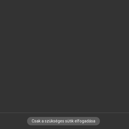
SZOTAR.NET APPLIKÁCIÓ
MICROSOFT OFFICE BŐVÍTMÉNY
BEÉPÜLŐ SZÓTÁRMODUL
ONLINE NYELVVIZSGA
EGYÉNI FELHASZNÁLÓKNAK
TANULÓKNAK
OKTATÁSI INTÉZMÉNYEKNEK
VÁLLALATI MEGOLDÁSOK
SÚGÓ
RÓLUNK
ELÉRHETŐSÉG
SÜTI BEÁLLÍTÁSOK
Csak a szükséges sütik elfogadása
IRATKOZZ FEL HÍRLEVELÜNKRE!