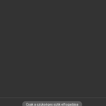
SZOTAR.NET APPLIKÁCIÓ
MICROSOFT OFFICE BŐVÍTMÉNY
BEÉPÜLŐ SZÓTÁRMODUL
ONLINE NYELVVIZSGA
EGYÉNI FELHASZNÁLÓKNAK
TANULÓKNAK
OKTATÁSI INTÉZMÉNYEKNEK
VÁLLALATI MEGOLDÁSOK
SÚGÓ
RÓLUNK
ELÉRHETŐSÉG
SÜTI BEÁLLÍTÁSOK
Csak a szükséges sütik elfogadása