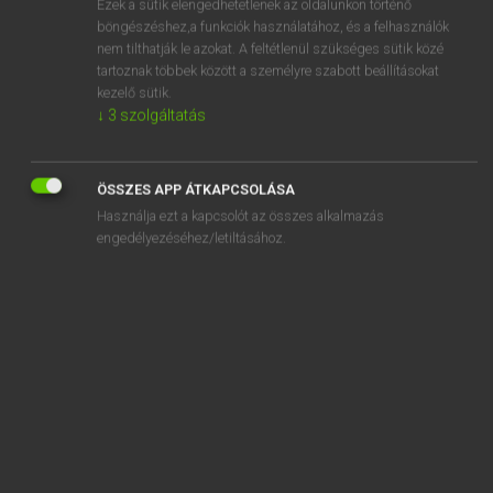
Ezek a sütik elengedhetetlenek az oldalunkon történő
böngészéshez,a funkciók használatához, és a felhasználók
EURÓPAI UNIÓS TERMINOLÓGIAI SZÓTÁR
nem tilthatják le azokat. A feltétlenül szükséges sütik közé
Kapcsolódó anyagok
tartoznak többek között a személyre szabott beállításokat
kezelő sütik.
alacsonyabb infláció kockázata
↓
3
szolgáltatás
alacsonyabb rendű növények
alacsony dúsítású urán
ÖSSZES APP ÁTKAPCSOLÁSA
Használja ezt a kapcsolót az összes alkalmazás
alacsony intenzitású legeltetési rendszerekkel való
engedélyezéséhez/letiltásához.
gazdálkodás
alacsony nem járható védőfedés
alacsony nyomásra figyelmeztető kijelzés
alacsony vérnyomású
alacsony záródású állomány
à la demande de