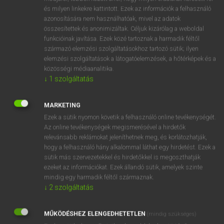
VAN ELŐFIZETÉSED?
és milyen linkekre kattintott. Ezek az információk a felhasználó
azonosítására nem használhatóak, mivel az adatok
Van előfizetésem a teljes szócikk megtekintéséhez.
összesítettek és anonimizáltak. Céljuk kizárólag a weboldal
funkcióinak javítása. Ezek közé tartoznak a harmadik féltől
BELÉPÉS
származó elemzési szolgáltatásokhoz tartozó sütik; ilyen
elemzési szolgáltatások a látogatóelemzések, a hőtérképek és a
közösségi médiaanalitika.
↓
1
szolgáltatás
MARKETING
Ezek a sütik nyomon követik a felhasználó online tevékenységét.
NINCS ELŐFIZETÉSED?
Az online tevékenységek megismerésével a hirdetők
Nincs regisztrációm és előfizetésem. A szótár 2 órás,
relevánsabb reklámokat jeleníthetnek meg, és korlátozhatják,
díjmentes próbaverziójának elindításához regisztrálok és
hogy a felhasználó hány alkalommal láthat egy hirdetést. Ezek a
belépek
.
sütik más szervezetekkel és hirdetőkkel is megoszthatják
ezeket az információkat. Ezek állandó sütik, amelyek szinte
mindig egy harmadik féltől származnak.
REGISZTRÁCIÓ
↓
2
szolgáltatás
MŰKÖDÉSHEZ ELENGEDHETETLEN
(mindig szükséges)