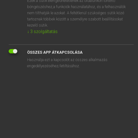
Ezek a sütik elengedhetetlenek az oldalunkon történő
böngészéshez,a funkciók használatához, és a felhasználók
EURÓPAI UNIÓS TERMINOLÓGIAI SZÓTÁR
nem tilthatják le azokat. A feltétlenül szükséges sütik közé
Kapcsolódó anyagok
tartoznak többek között a személyre szabott beállításokat
kezelő sütik.
magas- és mélyépítési munkák
↓
3
szolgáltatás
magas- és mélyépítő-ipari szerkezetek
magasin
ÖSSZES APP ÁTKAPCSOLÁSA
Használja ezt a kapcsolót az összes alkalmazás
magasin collectif
engedélyezéséhez/letiltásához.
magas járható védőfedés
magas rangú képviselő
magas rangú tisztviselő
Magas Szerződő Felek
magas szintű ideiglenes csoport