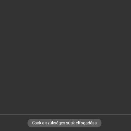
SZOTAR.NET APPLIKÁCIÓ
MICROSOFT OFFICE BŐVÍTMÉNY
BEÉPÜLŐ SZÓTÁRMODUL
ONLINE NYELVVIZSGA
EGYÉNI FELHASZNÁLÓKNAK
TANULÓKNAK
OKTATÁSI INTÉZMÉNYEKNEK
VÁLLALATI MEGOLDÁSOK
SÚGÓ
RÓLUNK
ELÉRHETŐSÉG
SÜTI BEÁLLÍTÁSOK
Csak a szükséges sütik elfogadása
IRATKOZZ FEL HÍRLEVELÜNKRE!