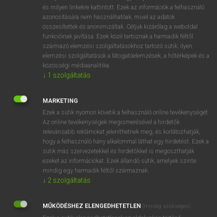
VAN ELŐFIZETÉSED?
és milyen linkekre kattintott. Ezek az információk a felhasználó
azonosítására nem használhatóak, mivel az adatok
Van előfizetésem a teljes szócikk megtekintéséhez.
összesítettek és anonimizáltak. Céljuk kizárólag a weboldal
funkcióinak javítása. Ezek közé tartoznak a harmadik féltől
BELÉPÉS
származó elemzési szolgáltatásokhoz tartozó sütik; ilyen
elemzési szolgáltatások a látogatóelemzések, a hőtérképek és a
közösségi médiaanalitika.
↓
1
szolgáltatás
MARKETING
Ezek a sütik nyomon követik a felhasználó online tevékenységét.
NINCS ELŐFIZETÉSED?
Az online tevékenységek megismerésével a hirdetők
Nincs regisztrációm és előfizetésem. A szótár 2 órás,
relevánsabb reklámokat jeleníthetnek meg, és korlátozhatják,
díjmentes próbaverziójának elindításához regisztrálok és
hogy a felhasználó hány alkalommal láthat egy hirdetést. Ezek a
sütik más szervezetekkel és hirdetőkkel is megoszthatják
belépek
.
ezeket az információkat. Ezek állandó sütik, amelyek szinte
mindig egy harmadik féltől származnak.
REGISZTRÁCIÓ
↓
2
szolgáltatás
MŰKÖDÉSHEZ ELENGEDHETETLEN
(mindig szükséges)