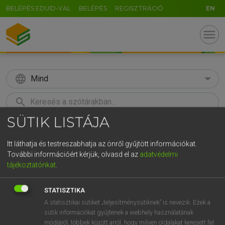
BELÉPÉS EDUID-VAL
BELÉPÉS
REGISZTRÁCIÓ
EN
menu
language
Mind
search
SÜTIK LISTÁJA
GR
KERESÉS
5
6
7
8
9
ö
ü
ó
Itt láthatja és testreszabhatja az önről gyűjtött információkat.
További információért kérjük, olvasd el az
adatvédelmi
r
t
z
u
i
o
p
ő
ú
Európai uniós terminológiai szótár
tájékoztatónkat
.
g
h
j
k
l
é
á
ű
Ω
STATISZTIKA
v
b
n
m
,
.
-
AltGr
A statisztikai sütiket „teljesítménysütiknek” is nevezik. Ezek a
sütik információkat gyűjtenek a webhely használatának
módjáról, többek között arról, hogy milyen oldalakat keresett fel