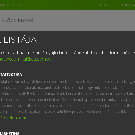
ÉGEK
GYIK
BELÉPÉS EDUID-V
ELŐZMÉNYEK
 LISTÁJA
és testreszabhatja az önről gyűjtött információkat.
További információért k
HU
DE
CN
FR
ES
IT
NL
RU
GR
adatvédelmi tájékoztatónkat
.
pai uniós terminológiai szótár
1
2
3
4
5
6
7
8
9
TATISZTIKA
q
w
e
r
t
z
u
i
 statisztikai sütiket „teljesítménysütiknek” is nevezik. Ezek a sütik információkat gy
ebhely használatának módjáról, többek között arról, hogy milyen oldalakat keresett 
a
s
d
f
g
h
j
k
l
é
inkekre kattintott. Ezek az információk a felhasználó azonosítására nem használható
datok összesítettek és anonimizáltak. Céljuk kizárólag a weboldal funkcióinak javít
í
y
x
c
v
b
n
m
,
.
artoznak a harmadik féltől származó elemzési szolgáltatásokhoz tartozó sütik; ilye
VAN ELŐFIZETÉSED?
NINCS ELŐFIZETÉSED
zolgáltatások a látogatóelemzések, a hőtérképek és a közösségi médiaanalitika.
1
szolgáltatás
előfizetésem a teljes szócikk
Nincs regisztrációm és előfiz
megtekintéséhez.
A szótár 2 órás, díjmente
próbaverziójának elindítás
MARKETING