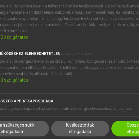
BELÉPÉS
regisztrálok és
belépek
.
zek a sütik nyomon követik a felhasználó online tevékenységét. Az online tevékeny
egismerésével a hirdetők relevánsabb reklámokat jeleníthetnek meg, és korlátozhat
REGISZTRÁCIÓ
elhasználó hány alkalommal láthat egy hirdetést. Ezek a sütik más szervezetekkel és
egoszthatják ezeket az információkat. Ezek állandó sütik, amelyek szinte mindig 
éltől származnak.
2
szolgáltatás
ŰKÖDÉSHEZ ELENGEDHETETLEN
(mindig szükséges)
zek a sütik elengedhetetlenek az oldalunkon történő böngészéshez,a funkciók hasz
elhasználók nem tilthatják le azokat. A feltétlenül szükséges sütik közé tartoznak t
zemélyre szabott beállításokat kezelő sütik.
3
szolgáltatás
SSZES APP ÁTKAPCSOLÁSA
HASZNÁLÓKNAK
SÚGÓ
asználja ezt a kapcsolót az összes alkalmazás engedélyezéséhez/letiltásához.
K
RÓLUNK
NTÉZMÉNYEKNEK
ELÉRHETŐSÉG
a szükséges sütik
Kiválasztottak
Összes
MEGOLDÁSOK
SÜTI BEÁLLÍTÁSOK
elfogadása
elfogadása
elfog