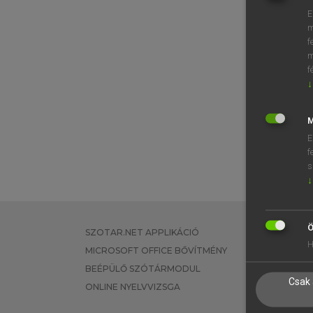
E
m
f
m
f
↓
M
E
f
s
↓
Ö
SZOTAR.NET APPLIKÁCIÓ
EGYÉNI FEL
H
MICROSOFT OFFICE BŐVÍTMÉNY
TANULÓKNA
BEÉPÜLŐ SZÓTÁRMODUL
OKTATÁSI I
Csak 
ONLINE NYELVVIZSGA
VÁLLALATI 