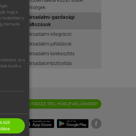
problémákkal küzdő vidéki
ségek
térségek
ják, hogy a
társadalmi-gazdasági
 hirdetőkkel is
változások
egy harmadik
társadalmi integráció
társadalmi juttatások
társadalmi kirekesztés
nálatához, és a
társadalombiztosítás
öbbek között a
IRATKOZZ FEL HÍRLEVELÜNKRE!
 süti
adása