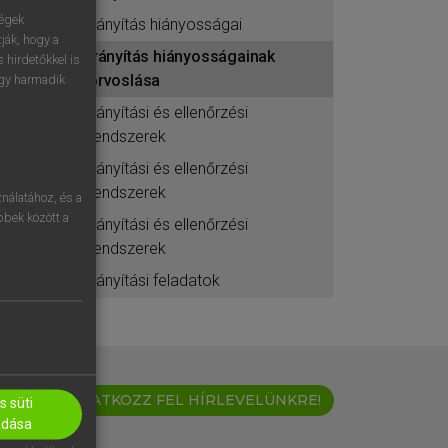
ségek
irányítás hiányosságai
ják, hogy a
irányítás hiányosságainak
 hirdetőkkel is
orvoslása
egy harmadik
irányítási és ellenőrzési
rendszerek
irányítási és ellenőrzési
rendszerek
nálatához, és a
öbbek között a
irányítási és ellenőrzési
rendszerek
irányítási feladatok
IRATKOZZ FEL HÍRLEVELÜNKRE!
 süti
adása