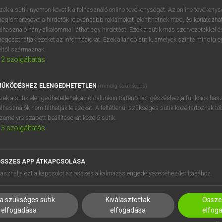
BELÉPÉS
regisztrálok és
belépek
.
zek a sütik nyomon követik a felhasználó online tevékenységét. Az online tevékeny
egismerésével a hirdetők relevánsabb reklámokat jeleníthetnek meg, és korlátozhat
REGISZTRÁCIÓ
elhasználó hány alkalommal láthat egy hirdetést. Ezek a sütik más szervezetekkel és
egoszthatják ezeket az információkat. Ezek állandó sütik, amelyek szinte mindig 
éltől származnak.
2
szolgáltatás
ŰKÖDÉSHEZ ELENGEDHETETLEN
(mindig szükséges)
zek a sütik elengedhetetlenek az oldalunkon történő böngészéshez,a funkciók hasz
elhasználók nem tilthatják le azokat. A feltétlenül szükséges sütik közé tartoznak t
zemélyre szabott beállításokat kezelő sütik.
3
szolgáltatás
SSZES APP ÁTKAPCSOLÁSA
asználja ezt a kapcsolót az összes alkalmazás engedélyezéséhez/letiltásához.
HASZNÁLÓKNAK
SÚGÓ
a szükséges sütik
Kiválasztottak
Összes
K
RÓLUNK
elfogadása
elfogadása
elfog
NTÉZMÉNYEKNEK
ELÉRHETŐSÉG