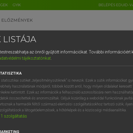
ÉGEK
GYIK
BELÉPÉS EDUID-V
ELŐZMÉNYEK
 LISTÁJA
és testreszabhatja az önről gyűjtött információkat.
További információért k
HU
DE
CN
FR
ES
IT
NL
RU
GR
adatvédelmi tájékoztatónkat
.
pai uniós terminológiai szótár
1
2
3
4
5
6
7
8
9
TATISZTIKA
q
w
e
r
t
z
u
i
 statisztikai sütiket „teljesítménysütiknek” is nevezik. Ezek a sütik információkat gy
ebhely használatának módjáról, többek között arról, hogy milyen oldalakat keresett 
a
s
d
f
g
h
j
k
l
é
inkekre kattintott. Ezek az információk a felhasználó azonosítására nem használható
datok összesítettek és anonimizáltak. Céljuk kizárólag a weboldal funkcióinak javít
í
y
x
c
v
b
n
m
,
.
artoznak a harmadik féltől származó elemzési szolgáltatásokhoz tartozó sütik; ilye
VAN ELŐFIZETÉSED?
NINCS ELŐFIZETÉSED
zolgáltatások a látogatóelemzések, a hőtérképek és a közösségi médiaanalitika.
1
szolgáltatás
előfizetésem a teljes szócikk
Nincs regisztrációm és előfiz
megtekintéséhez.
A szótár 2 órás, díjmente
próbaverziójának elindítás
MARKETING