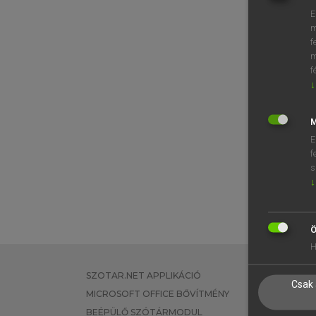
E
m
f
m
f
↓
M
E
f
s
↓
Ö
H
SZOTAR.NET APPLIKÁCIÓ
EGYÉNI FEL
Csak 
MICROSOFT OFFICE BŐVÍTMÉNY
TANULÓKNA
BEÉPÜLŐ SZÓTÁRMODUL
OKTATÁSI I