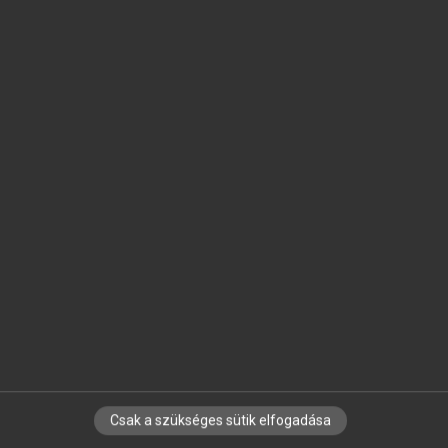
SZOTAR.NET APPLIKÁCIÓ
MICROSOFT OFFICE BŐVÍTMÉNY
BEÉPÜLŐ SZÓTÁRMODUL
ONLINE NYELVVIZSGA
EGYÉNI FELHASZNÁLÓKNAK
TANULÓKNAK
OKTATÁSI INTÉZMÉNYEKNEK
VÁLLALATI MEGOLDÁSOK
SÚGÓ
RÓLUNK
ELÉRHETŐSÉG
SÜTI BEÁLLÍTÁSOK
Csak a szükséges sütik elfogadása
IRATKOZZ FEL HÍRLEVELÜNKRE!