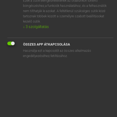
Ezek a sütik elengedhetetlenek az oldalunkon történő
böngészéshez,a funkciók használatához, és a felhasználók
EURÓPAI UNIÓS TERMINOLÓGIAI SZÓTÁR
nem tilthatják le azokat. A feltétlenül szükséges sütik közé
Kapcsolódó anyagok
tartoznak többek között a személyre szabott beállításokat
kezelő sütik.
Korngrößenverteilung im Boden
↓
3
szolgáltatás
Kornklasse
kórokozó
ÖSSZES APP ÁTKAPCSOLÁSA
Használja ezt a kapcsolót az összes alkalmazás
kórokozó
engedélyezéséhez/letiltásához.
kórokozó
kórokozó-átvivő
kórokozó-átvivő kullancs
kórokozó-átvivő rovarok
kórokozók