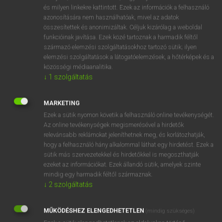
VAN ELŐFIZETÉSED?
és milyen linkekre kattintott. Ezek az információk a felhasználó
azonosítására nem használhatóak, mivel az adatok
Van előfizetésem a teljes szócikk megtekintéséhez.
összesítettek és anonimizáltak. Céljuk kizárólag a weboldal
funkcióinak javítása. Ezek közé tartoznak a harmadik féltől
BELÉPÉS
származó elemzési szolgáltatásokhoz tartozó sütik; ilyen
elemzési szolgáltatások a látogatóelemzések, a hőtérképek és a
közösségi médiaanalitika.
↓
1
szolgáltatás
MARKETING
Ezek a sütik nyomon követik a felhasználó online tevékenységét.
NINCS ELŐFIZETÉSED?
Az online tevékenységek megismerésével a hirdetők
Nincs regisztrációm és előfizetésem. A szótár 2 órás,
relevánsabb reklámokat jeleníthetnek meg, és korlátozhatják,
díjmentes próbaverziójának elindításához regisztrálok és
hogy a felhasználó hány alkalommal láthat egy hirdetést. Ezek a
sütik más szervezetekkel és hirdetőkkel is megoszthatják
belépek
.
ezeket az információkat. Ezek állandó sütik, amelyek szinte
mindig egy harmadik féltől származnak.
REGISZTRÁCIÓ
↓
2
szolgáltatás
MŰKÖDÉSHEZ ELENGEDHETETLEN
(mindig szükséges)