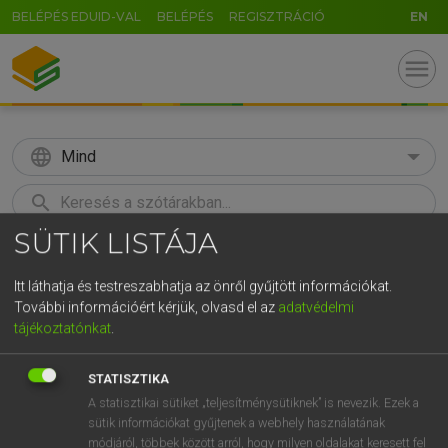
BELÉPÉS EDUID-VAL
BELÉPÉS
REGISZTRÁCIÓ
EN
menu
language
Mind
search
SÜTIK LISTÁJA
GR
KERESÉS
5
6
7
8
9
ö
ü
ó
Itt láthatja és testreszabhatja az önről gyűjtött információkat.
További információért kérjük, olvasd el az
adatvédelmi
r
t
z
u
i
o
p
ő
ú
Európai uniós terminológiai szótár
tájékoztatónkat
.
g
h
j
k
l
é
á
ű
Ω
STATISZTIKA
v
b
n
m
,
.
-
AltGr
A statisztikai sütiket „teljesítménysütiknek” is nevezik. Ezek a
sütik információkat gyűjtenek a webhely használatának
módjáról, többek között arról, hogy milyen oldalakat keresett fel