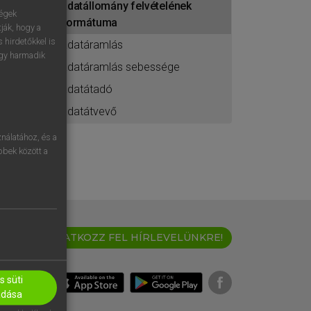
adatállomány felvételének
ségek
formátuma
ják, hogy a
 hirdetőkkel is
adatáramlás
egy harmadik
adatáramlás sebessége
adatátadó
adatátvevő
nálatához, és a
öbbek között a
IRATKOZZ FEL HÍRLEVELÜNKRE!
 süti
adása