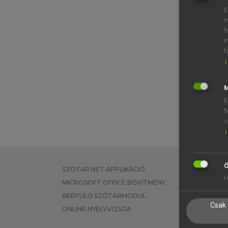
E
m
f
m
f
↓
M
E
f
s
↓
Ö
SZOTAR.NET APPLIKÁCIÓ
EGYÉNI FEL
H
MICROSOFT OFFICE BŐVÍTMÉNY
TANULÓKNA
BEÉPÜLŐ SZÓTÁRMODUL
OKTATÁSI I
Csak 
ONLINE NYELVVIZSGA
VÁLLALATI 