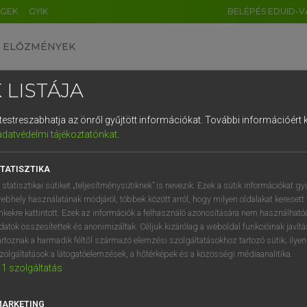
ÉGEK
GYIK
BELÉPÉS EDUID-V
ELŐZMÉNYEK
 LISTÁJA
és testreszabhatja az önről gyűjtött információkat.
További információért k
HU
DE
CN
FR
ES
IT
NL
RU
GR
adatvédelmi tájékoztatónkat
.
pai uniós terminológiai szótár
1
2
3
4
5
6
7
8
9
TATISZTIKA
q
w
e
r
t
z
u
i
 statisztikai sütiket „teljesítménysütiknek” is nevezik. Ezek a sütik információkat gy
ebhely használatának módjáról, többek között arról, hogy milyen oldalakat keresett 
a
s
d
f
g
h
j
k
l
é
inkekre kattintott. Ezek az információk a felhasználó azonosítására nem használható
datok összesítettek és anonimizáltak. Céljuk kizárólag a weboldal funkcióinak javít
í
y
x
c
v
b
n
m
,
.
artoznak a harmadik féltől származó elemzési szolgáltatásokhoz tartozó sütik; ilye
VAN ELŐFIZETÉSED?
NINCS ELŐFIZETÉSED
zolgáltatások a látogatóelemzések, a hőtérképek és a közösségi médiaanalitika.
1
szolgáltatás
előfizetésem a teljes szócikk
Nincs regisztrációm és előfiz
megtekintéséhez.
A szótár 2 órás, díjmente
próbaverziójának elindítás
MARKETING