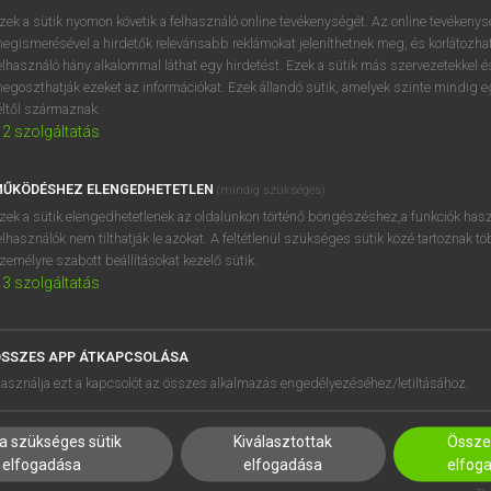
BELÉPÉS
regisztrálok és
belépek
.
zek a sütik nyomon követik a felhasználó online tevékenységét. Az online tevékeny
egismerésével a hirdetők relevánsabb reklámokat jeleníthetnek meg, és korlátozhat
REGISZTRÁCIÓ
elhasználó hány alkalommal láthat egy hirdetést. Ezek a sütik más szervezetekkel és
egoszthatják ezeket az információkat. Ezek állandó sütik, amelyek szinte mindig 
éltől származnak.
2
szolgáltatás
ŰKÖDÉSHEZ ELENGEDHETETLEN
(mindig szükséges)
zek a sütik elengedhetetlenek az oldalunkon történő böngészéshez,a funkciók hasz
elhasználók nem tilthatják le azokat. A feltétlenül szükséges sütik közé tartoznak t
zemélyre szabott beállításokat kezelő sütik.
3
szolgáltatás
SSZES APP ÁTKAPCSOLÁSA
HASZNÁLÓKNAK
SÚGÓ
asználja ezt a kapcsolót az összes alkalmazás engedélyezéséhez/letiltásához.
K
RÓLUNK
NTÉZMÉNYEKNEK
ELÉRHETŐSÉG
a szükséges sütik
Kiválasztottak
Összes
MEGOLDÁSOK
SÜTI BEÁLLÍTÁSOK
elfogadása
elfogadása
elfog