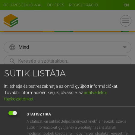
BELÉPÉS EDUID-VAL
BELÉPÉS
REGISZTRÁCIÓ
EN
menu
language
Mind
search
SÜTIK LISTÁJA
GR
KERESÉS
5
6
7
8
9
ö
ü
ó
Itt láthatja és testreszabhatja az önről gyűjtött információkat.
További információért kérjük, olvasd el az
adatvédelmi
r
t
z
u
i
o
p
ő
ú
Európai uniós terminológiai szótár
tájékoztatónkat
.
g
h
j
k
l
é
á
ű
Ω
STATISZTIKA
v
b
n
m
,
.
-
AltGr
A statisztikai sütiket „teljesítménysütiknek” is nevezik. Ezek a
sütik információkat gyűjtenek a webhely használatának
módjáról, többek között arról, hogy milyen oldalakat keresett fel