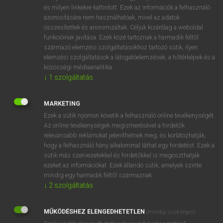
VAN ELŐFIZETÉSED?
és milyen linkekre kattintott. Ezek az információk a felhasználó
azonosítására nem használhatóak, mivel az adatok
Van előfizetésem a teljes szócikk megtekintéséhez.
összesítettek és anonimizáltak. Céljuk kizárólag a weboldal
funkcióinak javítása. Ezek közé tartoznak a harmadik féltől
BELÉPÉS
származó elemzési szolgáltatásokhoz tartozó sütik; ilyen
elemzési szolgáltatások a látogatóelemzések, a hőtérképek és a
közösségi médiaanalitika.
↓
1
szolgáltatás
MARKETING
Ezek a sütik nyomon követik a felhasználó online tevékenységét.
NINCS ELŐFIZETÉSED?
Az online tevékenységek megismerésével a hirdetők
Nincs regisztrációm és előfizetésem. A szótár 2 órás,
relevánsabb reklámokat jeleníthetnek meg, és korlátozhatják,
díjmentes próbaverziójának elindításához regisztrálok és
hogy a felhasználó hány alkalommal láthat egy hirdetést. Ezek a
sütik más szervezetekkel és hirdetőkkel is megoszthatják
belépek
.
ezeket az információkat. Ezek állandó sütik, amelyek szinte
mindig egy harmadik féltől származnak.
REGISZTRÁCIÓ
↓
2
szolgáltatás
MŰKÖDÉSHEZ ELENGEDHETETLEN
(mindig szükséges)