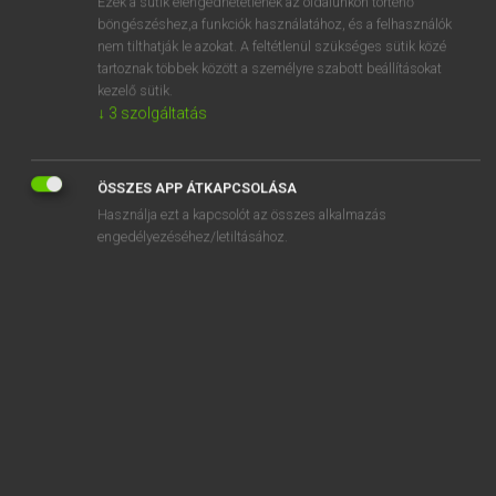
Ezek a sütik elengedhetetlenek az oldalunkon történő
böngészéshez,a funkciók használatához, és a felhasználók
EURÓPAI UNIÓS TERMINOLÓGIAI SZÓTÁR
nem tilthatják le azokat. A feltétlenül szükséges sütik közé
Kapcsolódó anyagok
tartoznak többek között a személyre szabott beállításokat
kezelő sütik.
CN Code
↓
3
szolgáltatás
CN subheading
CO2-Emissionen
ÖSSZES APP ÁTKAPCSOLÁSA
Használja ezt a kapcsolót az összes alkalmazás
CO2 emissions
engedélyezéséhez/letiltásához.
CO2-kibocsátás
coach
coagulate
coagulation
coagulation