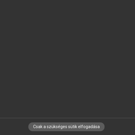
SZOTAR.NET APPLIKÁCIÓ
MICROSOFT OFFICE BŐVÍTMÉNY
BEÉPÜLŐ SZÓTÁRMODUL
ONLINE NYELVVIZSGA
EGYÉNI FELHASZNÁLÓKNAK
TANULÓKNAK
OKTATÁSI INTÉZMÉNYEKNEK
VÁLLALATI MEGOLDÁSOK
SÚGÓ
RÓLUNK
ELÉRHETŐSÉG
SÜTI BEÁLLÍTÁSOK
Csak a szükséges sütik elfogadása
IRATKOZZ FEL HÍRLEVELÜNKRE!