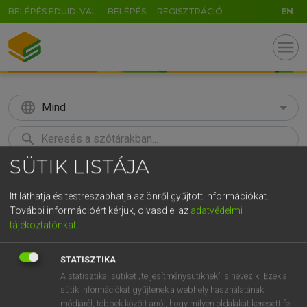
BELÉPÉS EDUID-VAL
BELÉPÉS
REGISZTRÁCIÓ
EN
menu
language
Mind
search
SÜTIK LISTÁJA
GR
KERESÉS
5
6
7
8
9
ö
ü
ó
Itt láthatja és testreszabhatja az önről gyűjtött információkat.
További információért kérjük, olvasd el az
adatvédelmi
r
t
z
u
i
o
p
ő
ú
Európai uniós terminológiai szótár
tájékoztatónkat
.
g
h
j
k
l
é
á
ű
Ω
STATISZTIKA
v
b
n
m
,
.
-
AltGr
A statisztikai sütiket „teljesítménysütiknek” is nevezik. Ezek a
sütik információkat gyűjtenek a webhely használatának
módjáról, többek között arról, hogy milyen oldalakat keresett fel