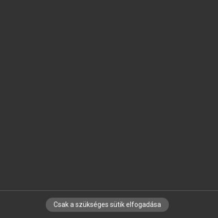
SZOTAR.NET APPLIKÁCIÓ
MICROSOFT OFFICE BŐVÍTMÉNY
BEÉPÜLŐ SZÓTÁRMODUL
ONLINE NYELVVIZSGA
EGYÉNI FELHASZNÁLÓKNAK
TANULÓKNAK
OKTATÁSI INTÉZMÉNYEKNEK
VÁLLALATI MEGOLDÁSOK
SÚGÓ
RÓLUNK
ELÉRHETŐSÉG
SÜTI BEÁLLÍTÁSOK
Csak a szükséges sütik elfogadása
IRATKOZZ FEL HÍRLEVELÜNKRE!