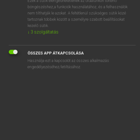
Ezek a sütik elengedhetetlenek az oldalunkon történő
böngészéshez,a funkciók használatához, és a felhasználók
EURÓPAI UNIÓS TERMINOLÓGIAI SZÓTÁR
nem tilthatják le azokat. A feltétlenül szükséges sütik közé
Kapcsolódó anyagok
tartoznak többek között a személyre szabott beállításokat
kezelő sütik.
mérési sávszélesség
↓
3
szolgáltatás
méret
méretezett rajzok
ÖSSZES APP ÁTKAPCSOLÁSA
Használja ezt a kapcsolót az összes alkalmazás
méretgazdaságosság
engedélyezéséhez/letiltásához.
méretjelző lámpák
méretkategória
méretkategória
merev fékcsövek
merevítőrudas zsákháló