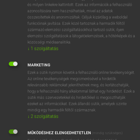
VAN ELŐFIZETÉSED?
és milyen linkekre kattintott. Ezek az információk a felhasználó
azonosítására nem használhatóak, mivel az adatok
Van előfizetésem a teljes szócikk megtekintéséhez.
összesítettek és anonimizáltak. Céljuk kizárólag a weboldal
funkcióinak javítása. Ezek közé tartoznak a harmadik féltől
BELÉPÉS
származó elemzési szolgáltatásokhoz tartozó sütik; ilyen
elemzési szolgáltatások a látogatóelemzések, a hőtérképek és a
közösségi médiaanalitika.
↓
1
szolgáltatás
MARKETING
Ezek a sütik nyomon követik a felhasználó online tevékenységét.
NINCS ELŐFIZETÉSED?
Az online tevékenységek megismerésével a hirdetők
Nincs regisztrációm és előfizetésem. A szótár 2 órás,
relevánsabb reklámokat jeleníthetnek meg, és korlátozhatják,
díjmentes próbaverziójának elindításához regisztrálok és
hogy a felhasználó hány alkalommal láthat egy hirdetést. Ezek a
sütik más szervezetekkel és hirdetőkkel is megoszthatják
belépek
.
ezeket az információkat. Ezek állandó sütik, amelyek szinte
mindig egy harmadik féltől származnak.
REGISZTRÁCIÓ
↓
2
szolgáltatás
MŰKÖDÉSHEZ ELENGEDHETETLEN
(mindig szükséges)