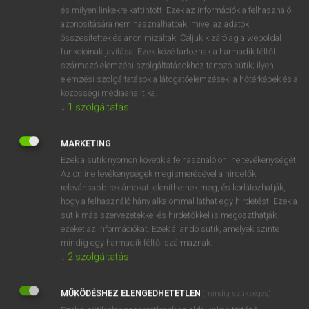
VAN ELŐFIZETÉSED?
és milyen linkekre kattintott. Ezek az információk a felhasználó
azonosítására nem használhatóak, mivel az adatok
Van előfizetésem a teljes szócikk megtekintéséhez.
összesítettek és anonimizáltak. Céljuk kizárólag a weboldal
funkcióinak javítása. Ezek közé tartoznak a harmadik féltől
BELÉPÉS
származó elemzési szolgáltatásokhoz tartozó sütik; ilyen
elemzési szolgáltatások a látogatóelemzések, a hőtérképek és a
közösségi médiaanalitika.
↓
1
szolgáltatás
MARKETING
Ezek a sütik nyomon követik a felhasználó online tevékenységét.
NINCS ELŐFIZETÉSED?
Az online tevékenységek megismerésével a hirdetők
Nincs regisztrációm és előfizetésem. A szótár 2 órás,
relevánsabb reklámokat jeleníthetnek meg, és korlátozhatják,
díjmentes próbaverziójának elindításához regisztrálok és
hogy a felhasználó hány alkalommal láthat egy hirdetést. Ezek a
sütik más szervezetekkel és hirdetőkkel is megoszthatják
belépek
.
ezeket az információkat. Ezek állandó sütik, amelyek szinte
mindig egy harmadik féltől származnak.
REGISZTRÁCIÓ
↓
2
szolgáltatás
MŰKÖDÉSHEZ ELENGEDHETETLEN
(mindig szükséges)