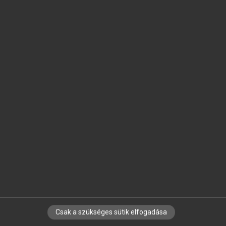
SZOTAR.NET APPLIKÁCIÓ
MICROSOFT OFFICE BŐVÍTMÉNY
BEÉPÜLŐ SZÓTÁRMODUL
ONLINE NYELVVIZSGA
EGYÉNI FELHASZNÁLÓKNAK
TANULÓKNAK
OKTATÁSI INTÉZMÉNYEKNEK
VÁLLALATI MEGOLDÁSOK
SÚGÓ
RÓLUNK
ELÉRHETŐSÉG
SÜTI BEÁLLÍTÁSOK
Csak a szükséges sütik elfogadása
IRATKOZZ FEL HÍRLEVELÜNKRE!