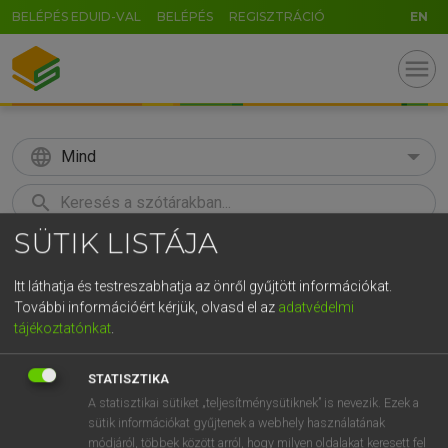
BELÉPÉS EDUID-VAL
BELÉPÉS
REGISZTRÁCIÓ
EN
menu
language
Mind
search
SÜTIK LISTÁJA
GR
KERESÉS
5
6
7
8
9
ö
ü
ó
Itt láthatja és testreszabhatja az önről gyűjtött információkat.
További információért kérjük, olvasd el az
adatvédelmi
r
t
z
u
i
o
p
ő
ú
Európai uniós terminológiai szótár
tájékoztatónkat
.
g
h
j
k
l
é
á
ű
Ω
STATISZTIKA
v
b
n
m
,
.
-
AltGr
A statisztikai sütiket „teljesítménysütiknek” is nevezik. Ezek a
sütik információkat gyűjtenek a webhely használatának
módjáról, többek között arról, hogy milyen oldalakat keresett fel