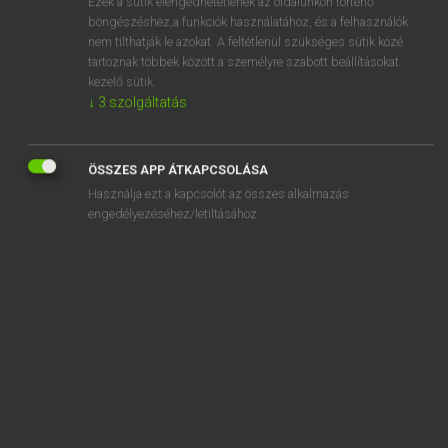
Ezek a sütik elengedhetetlenek az oldalunkon történő
böngészéshez,a funkciók használatához, és a felhasználók
EURÓPAI UNIÓS TERMINOLÓGIAI SZÓTÁR
nem tilthatják le azokat. A feltétlenül szükséges sütik közé
Kapcsolódó anyagok
tartoznak többek között a személyre szabott beállításokat
kezelő sütik.
segélyfinanszírozás
↓
3
szolgáltatás
segélyhívó rendszer
segélyhívó szolgálat
ÖSSZES APP ÁTKAPCSOLÁSA
Használja ezt a kapcsolót az összes alkalmazás
segélyprogram
engedélyezéséhez/letiltásához.
segélyszállítmány
segélyszállítmányok
segít
segítője
segítő tisztviselő