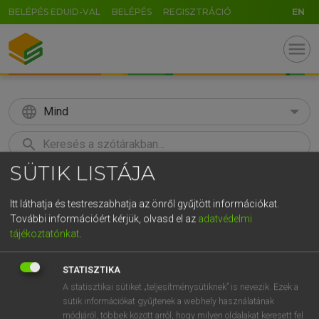
BELÉPÉS EDUID-VAL
BELÉPÉS
REGISZTRÁCIÓ
EN
menu
language
Mind
search
SÜTIK LISTÁJA
GR
KERESÉS
5
6
7
8
9
ö
ü
ó
Itt láthatja és testreszabhatja az önről gyűjtött információkat.
További információért kérjük, olvasd el az
adatvédelmi
r
t
z
u
i
o
p
ő
ú
Európai uniós terminológiai szótár
tájékoztatónkat
.
g
h
j
k
l
é
á
ű
Ω
STATISZTIKA
v
b
n
m
,
.
-
AltGr
A statisztikai sütiket „teljesítménysütiknek” is nevezik. Ezek a
sütik információkat gyűjtenek a webhely használatának
módjáról, többek között arról, hogy milyen oldalakat keresett fel