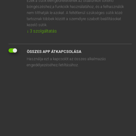
Ezek a sütik elengedhetetlenek az oldalunkon történő
böngészéshez,a funkciók használatához, és a felhasználók
EURÓPAI UNIÓS TERMINOLÓGIAI SZÓTÁR
nem tilthatják le azokat. A feltétlenül szükséges sütik közé
Kapcsolódó anyagok
tartoznak többek között a személyre szabott beállításokat
kezelő sütik.
meghallgatáshoz való jog
↓
3
szolgáltatás
meghallgatási tisztviselő
meghatalmazó
ÖSSZES APP ÁTKAPCSOLÁSA
Használja ezt a kapcsolót az összes alkalmazás
meghatalmazott
engedélyezéséhez/letiltásához.
meghatalmazott
meghatalmazott
meghatalmazotti minőségben
meghatalmazott képviselő
meghatalmazott szerv