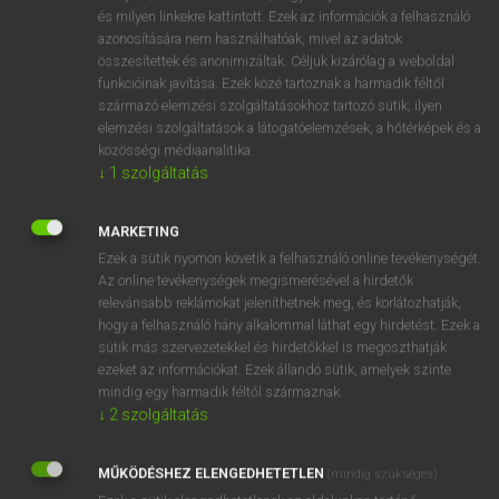
VAN ELŐFIZETÉSED?
és milyen linkekre kattintott. Ezek az információk a felhasználó
azonosítására nem használhatóak, mivel az adatok
Van előfizetésem a teljes szócikk megtekintéséhez.
összesítettek és anonimizáltak. Céljuk kizárólag a weboldal
funkcióinak javítása. Ezek közé tartoznak a harmadik féltől
BELÉPÉS
származó elemzési szolgáltatásokhoz tartozó sütik; ilyen
elemzési szolgáltatások a látogatóelemzések, a hőtérképek és a
közösségi médiaanalitika.
↓
1
szolgáltatás
MARKETING
Ezek a sütik nyomon követik a felhasználó online tevékenységét.
NINCS ELŐFIZETÉSED?
Az online tevékenységek megismerésével a hirdetők
Nincs regisztrációm és előfizetésem. A szótár 2 órás,
relevánsabb reklámokat jeleníthetnek meg, és korlátozhatják,
díjmentes próbaverziójának elindításához regisztrálok és
hogy a felhasználó hány alkalommal láthat egy hirdetést. Ezek a
sütik más szervezetekkel és hirdetőkkel is megoszthatják
belépek
.
ezeket az információkat. Ezek állandó sütik, amelyek szinte
mindig egy harmadik féltől származnak.
REGISZTRÁCIÓ
↓
2
szolgáltatás
MŰKÖDÉSHEZ ELENGEDHETETLEN
(mindig szükséges)