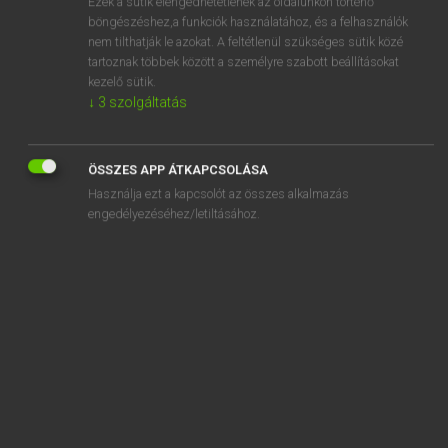
Ezek a sütik elengedhetetlenek az oldalunkon történő
böngészéshez,a funkciók használatához, és a felhasználók
EURÓPAI UNIÓS TERMINOLÓGIAI SZÓTÁR
nem tilthatják le azokat. A feltétlenül szükséges sütik közé
Kapcsolódó anyagok
tartoznak többek között a személyre szabott beállításokat
kezelő sütik.
fellebbezési díj
↓
3
szolgáltatás
fellebbezési eljárás
fellebbezési határidő
ÖSSZES APP ÁTKAPCSOLÁSA
Használja ezt a kapcsolót az összes alkalmazás
fellebbezési jog
engedélyezéséhez/letiltásához.
fellebbezési tanács
fellebbező
felling of timber
félmajmok
felmentés