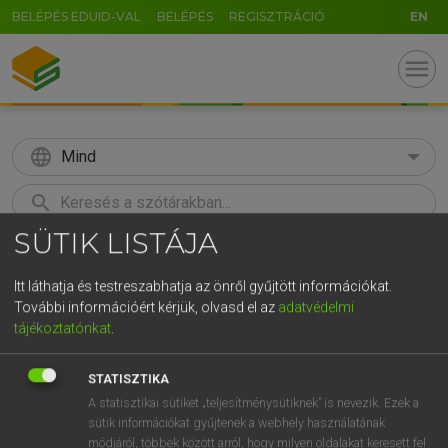
BELÉPÉS EDUID-VAL
BELÉPÉS
REGISZTRÁCIÓ
EN
menu
language
Mind
search
SÜTIK LISTÁJA
GR
KERESÉS
5
6
7
8
9
ö
ü
ó
Itt láthatja és testreszabhatja az önről gyűjtött információkat.
További információért kérjük, olvasd el az
adatvédelmi
r
t
z
u
i
o
p
ő
ú
Európai uniós terminológiai szótár
tájékoztatónkat
.
g
h
j
k
l
é
á
ű
Ω
STATISZTIKA
v
b
n
m
,
.
-
AltGr
A statisztikai sütiket „teljesítménysütiknek” is nevezik. Ezek a
sütik információkat gyűjtenek a webhely használatának
módjáról, többek között arról, hogy milyen oldalakat keresett fel