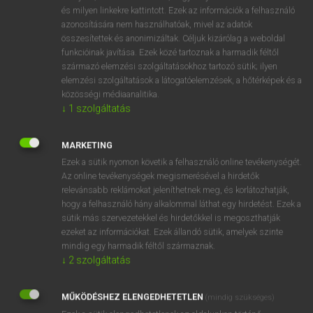
VAN ELŐFIZETÉSED?
és milyen linkekre kattintott. Ezek az információk a felhasználó
azonosítására nem használhatóak, mivel az adatok
Van előfizetésem a teljes szócikk megtekintéséhez.
összesítettek és anonimizáltak. Céljuk kizárólag a weboldal
funkcióinak javítása. Ezek közé tartoznak a harmadik féltől
BELÉPÉS
származó elemzési szolgáltatásokhoz tartozó sütik; ilyen
elemzési szolgáltatások a látogatóelemzések, a hőtérképek és a
közösségi médiaanalitika.
↓
1
szolgáltatás
MARKETING
Ezek a sütik nyomon követik a felhasználó online tevékenységét.
NINCS ELŐFIZETÉSED?
Az online tevékenységek megismerésével a hirdetők
Nincs regisztrációm és előfizetésem. A szótár 2 órás,
relevánsabb reklámokat jeleníthetnek meg, és korlátozhatják,
díjmentes próbaverziójának elindításához regisztrálok és
hogy a felhasználó hány alkalommal láthat egy hirdetést. Ezek a
sütik más szervezetekkel és hirdetőkkel is megoszthatják
belépek
.
ezeket az információkat. Ezek állandó sütik, amelyek szinte
mindig egy harmadik féltől származnak.
REGISZTRÁCIÓ
↓
2
szolgáltatás
MŰKÖDÉSHEZ ELENGEDHETETLEN
(mindig szükséges)