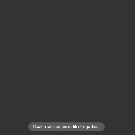
SZOTAR.NET APPLIKÁCIÓ
MICROSOFT OFFICE BŐVÍTMÉNY
BEÉPÜLŐ SZÓTÁRMODUL
ONLINE NYELVVIZSGA
EGYÉNI FELHASZNÁLÓKNAK
TANULÓKNAK
OKTATÁSI INTÉZMÉNYEKNEK
VÁLLALATI MEGOLDÁSOK
SÚGÓ
RÓLUNK
ELÉRHETŐSÉG
SÜTI BEÁLLÍTÁSOK
Csak a szükséges sütik elfogadása
IRATKOZZ FEL HÍRLEVELÜNKRE!