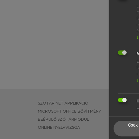
E
m
f
m
f
↓
M
E
f
s
↓
Ö
SZOTAR.NET APPLIKÁCIÓ
EGYÉNI FEL
H
MICROSOFT OFFICE BŐVÍTMÉNY
TANULÓKNA
BEÉPÜLŐ SZÓTÁRMODUL
OKTATÁSI I
Csak 
ONLINE NYELVVIZSGA
VÁLLALATI 