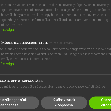
BELÉPÉS
regisztrálok és
belépek
.
zek a sütik nyomon követik a felhasználó online tevékenységét. Az online tevékeny
egismerésével a hirdetők relevánsabb reklámokat jeleníthetnek meg, és korlátozhat
REGISZTRÁCIÓ
elhasználó hány alkalommal láthat egy hirdetést. Ezek a sütik más szervezetekkel és
egoszthatják ezeket az információkat. Ezek állandó sütik, amelyek szinte mindig 
éltől származnak.
2
szolgáltatás
ŰKÖDÉSHEZ ELENGEDHETETLEN
(mindig szükséges)
zek a sütik elengedhetetlenek az oldalunkon történő böngészéshez,a funkciók hasz
elhasználók nem tilthatják le azokat. A feltétlenül szükséges sütik közé tartoznak t
zemélyre szabott beállításokat kezelő sütik.
3
szolgáltatás
SSZES APP ÁTKAPCSOLÁSA
HASZNÁLÓKNAK
SÚGÓ
asználja ezt a kapcsolót az összes alkalmazás engedélyezéséhez/letiltásához.
K
RÓLUNK
NTÉZMÉNYEKNEK
ELÉRHETŐSÉG
a szükséges sütik
Kiválasztottak
Összes
MEGOLDÁSOK
SÜTI BEÁLLÍTÁSOK
elfogadása
elfogadása
elfog