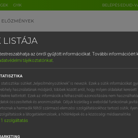
ÉGEK
GYIK
BELÉPÉS EDUID-V
ELŐZMÉNYEK
 LISTÁJA
és testreszabhatja az önről gyűjtött információkat.
További információért k
HU
DE
CN
FR
ES
IT
NL
RU
GR
adatvédelmi tájékoztatónkat
.
pai uniós terminológiai szótár
1
2
3
4
5
6
7
8
9
TATISZTIKA
q
w
e
r
t
z
u
i
 statisztikai sütiket „teljesítménysütiknek” is nevezik. Ezek a sütik információkat gy
ebhely használatának módjáról, többek között arról, hogy milyen oldalakat keresett 
a
s
d
f
g
h
j
k
l
é
inkekre kattintott. Ezek az információk a felhasználó azonosítására nem használható
datok összesítettek és anonimizáltak. Céljuk kizárólag a weboldal funkcióinak javít
í
y
x
c
v
b
n
m
,
.
artoznak a harmadik féltől származó elemzési szolgáltatásokhoz tartozó sütik; ilye
VAN ELŐFIZETÉSED?
NINCS ELŐFIZETÉSED
zolgáltatások a látogatóelemzések, a hőtérképek és a közösségi médiaanalitika.
1
szolgáltatás
előfizetésem a teljes szócikk
Nincs regisztrációm és előfiz
megtekintéséhez.
A szótár 2 órás, díjmente
próbaverziójának elindítás
MARKETING