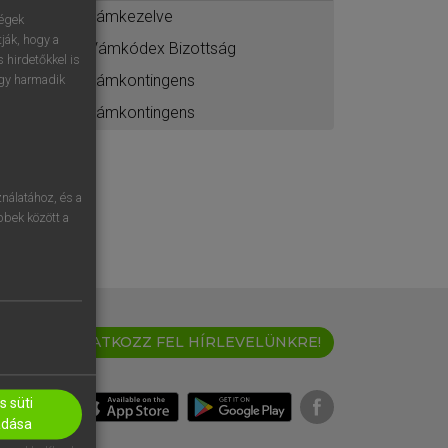
vámkezelve
ségek
ják, hogy a
Vámkódex Bizottság
 hirdetőkkel is
vámkontingens
egy harmadik
vámkontingens
nálatához, és a
öbbek között a
IRATKOZZ FEL HÍRLEVELÜNKRE!
 süti
adása