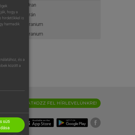
Uran
ségek
ják, hogy a
urán
 hirdetőkkel is
uranium
egy harmadik
uranium
nálatához, és a
öbbek között a
IRATKOZZ FEL HÍRLEVELÜNKRE!
 süti
adása