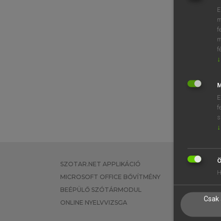
E
m
f
m
f
↓
M
E
f
s
↓
Ö
SZOTAR.NET APPLIKÁCIÓ
EGYÉNI FEL
H
MICROSOFT OFFICE BŐVÍTMÉNY
TANULÓKNA
BEÉPÜLŐ SZÓTÁRMODUL
OKTATÁSI I
Csak 
ONLINE NYELVVIZSGA
VÁLLALATI 