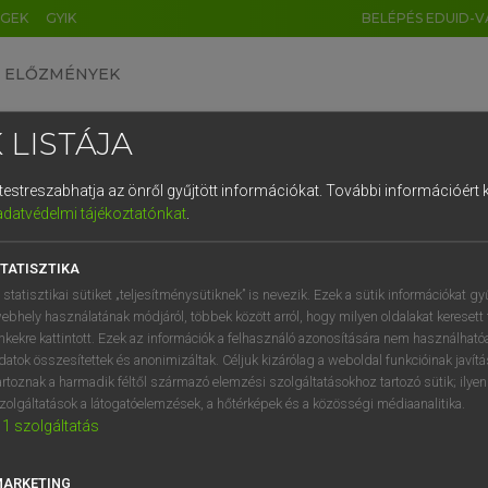
ÉGEK
GYIK
BELÉPÉS EDUID-V
ELŐZMÉNYEK
 LISTÁJA
és testreszabhatja az önről gyűjtött információkat.
További információért k
HU
DE
CN
FR
ES
IT
NL
RU
GR
adatvédelmi tájékoztatónkat
.
pai uniós terminológiai szótár
1
2
3
4
5
6
7
8
9
TATISZTIKA
q
w
e
r
t
z
u
i
 statisztikai sütiket „teljesítménysütiknek” is nevezik. Ezek a sütik információkat gy
ebhely használatának módjáról, többek között arról, hogy milyen oldalakat keresett 
a
s
d
f
g
h
j
k
l
é
inkekre kattintott. Ezek az információk a felhasználó azonosítására nem használható
datok összesítettek és anonimizáltak. Céljuk kizárólag a weboldal funkcióinak javít
í
y
x
c
v
b
n
m
,
.
artoznak a harmadik féltől származó elemzési szolgáltatásokhoz tartozó sütik; ilye
VAN ELŐFIZETÉSED?
NINCS ELŐFIZETÉSED
zolgáltatások a látogatóelemzések, a hőtérképek és a közösségi médiaanalitika.
1
szolgáltatás
előfizetésem a teljes szócikk
Nincs regisztrációm és előfiz
megtekintéséhez.
A szótár 2 órás, díjmente
próbaverziójának elindítás
MARKETING