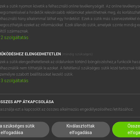
BELÉPÉS
regisztrálok és
belépek
.
zek a sütik nyomon követik a felhasználó online tevékenységét. Az online tevékeny
egismerésével a hirdetők relevánsabb reklámokat jeleníthetnek meg, és korlátozhat
REGISZTRÁCIÓ
elhasználó hány alkalommal láthat egy hirdetést. Ezek a sütik más szervezetekkel és
egoszthatják ezeket az információkat. Ezek állandó sütik, amelyek szinte mindig 
éltől származnak.
2
szolgáltatás
ŰKÖDÉSHEZ ELENGEDHETETLEN
(mindig szükséges)
zek a sütik elengedhetetlenek az oldalunkon történő böngészéshez,a funkciók hasz
elhasználók nem tilthatják le azokat. A feltétlenül szükséges sütik közé tartoznak t
zemélyre szabott beállításokat kezelő sütik.
3
szolgáltatás
SSZES APP ÁTKAPCSOLÁSA
HASZNÁLÓKNAK
SÚGÓ
asználja ezt a kapcsolót az összes alkalmazás engedélyezéséhez/letiltásához.
K
RÓLUNK
NTÉZMÉNYEKNEK
ELÉRHETŐSÉG
a szükséges sütik
Kiválasztottak
Összes
MEGOLDÁSOK
SÜTI BEÁLLÍTÁSOK
elfogadása
elfogadása
elfog