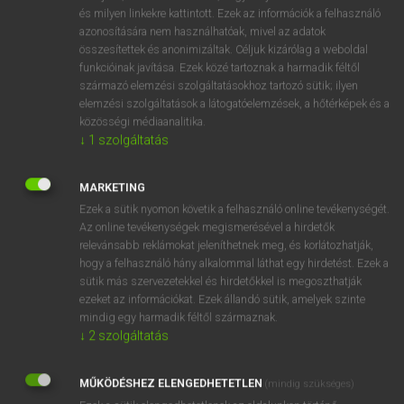
VAN ELŐFIZETÉSED?
és milyen linkekre kattintott. Ezek az információk a felhasználó
azonosítására nem használhatóak, mivel az adatok
Van előfizetésem a teljes szócikk megtekintéséhez.
összesítettek és anonimizáltak. Céljuk kizárólag a weboldal
funkcióinak javítása. Ezek közé tartoznak a harmadik féltől
BELÉPÉS
származó elemzési szolgáltatásokhoz tartozó sütik; ilyen
elemzési szolgáltatások a látogatóelemzések, a hőtérképek és a
közösségi médiaanalitika.
↓
1
szolgáltatás
MARKETING
Ezek a sütik nyomon követik a felhasználó online tevékenységét.
NINCS ELŐFIZETÉSED?
Az online tevékenységek megismerésével a hirdetők
Nincs regisztrációm és előfizetésem. A szótár 2 órás,
relevánsabb reklámokat jeleníthetnek meg, és korlátozhatják,
díjmentes próbaverziójának elindításához regisztrálok és
hogy a felhasználó hány alkalommal láthat egy hirdetést. Ezek a
sütik más szervezetekkel és hirdetőkkel is megoszthatják
belépek
.
ezeket az információkat. Ezek állandó sütik, amelyek szinte
mindig egy harmadik féltől származnak.
REGISZTRÁCIÓ
↓
2
szolgáltatás
MŰKÖDÉSHEZ ELENGEDHETETLEN
(mindig szükséges)