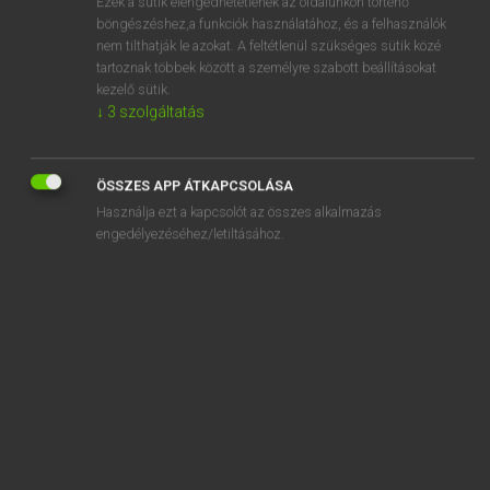
Ezek a sütik elengedhetetlenek az oldalunkon történő
böngészéshez,a funkciók használatához, és a felhasználók
EURÓPAI UNIÓS TERMINOLÓGIAI SZÓTÁR
nem tilthatják le azokat. A feltétlenül szükséges sütik közé
Kapcsolódó anyagok
tartoznak többek között a személyre szabott beállításokat
kezelő sütik.
szilárd szcintillátor
↓
3
szolgáltatás
szilárd trágya
szilárd tüzelőanyagok
ÖSSZES APP ÁTKAPCSOLÁSA
Használja ezt a kapcsolót az összes alkalmazás
szilázsfű
engedélyezéséhez/letiltásához.
szilázsképző anyag
szilicium
szilícium-dioxid
szilícium-dioxid
szilikagél