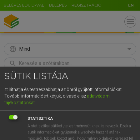
BELÉPÉS EDUID-VAL
BELÉPÉS
REGISZTRÁCIÓ
EN
menu
language
Mind
search
SÜTIK LISTÁJA
GR
KERESÉS
5
6
7
8
9
ö
ü
ó
Itt láthatja és testreszabhatja az önről gyűjtött információkat.
További információért kérjük, olvasd el az
adatvédelmi
r
t
z
u
i
o
p
ő
ú
Európai uniós terminológiai szótár
tájékoztatónkat
.
g
h
j
k
l
é
á
ű
Ω
STATISZTIKA
v
b
n
m
,
.
-
AltGr
A statisztikai sütiket „teljesítménysütiknek” is nevezik. Ezek a
sütik információkat gyűjtenek a webhely használatának
módjáról, többek között arról, hogy milyen oldalakat keresett fel