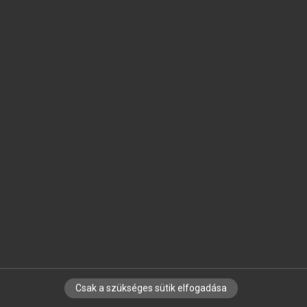
SZOTAR.NET APPLIKÁCIÓ
MICROSOFT OFFICE BŐVÍTMÉNY
BEÉPÜLŐ SZÓTÁRMODUL
ONLINE NYELVVIZSGA
EGYÉNI FELHASZNÁLÓKNAK
TANULÓKNAK
OKTATÁSI INTÉZMÉNYEKNEK
VÁLLALATI MEGOLDÁSOK
SÚGÓ
RÓLUNK
ELÉRHETŐSÉG
SÜTI BEÁLLÍTÁSOK
Csak a szükséges sütik elfogadása
IRATKOZZ FEL HÍRLEVELÜNKRE!