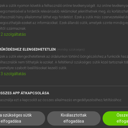
BELÉPÉS
regisztrálok és
belépek
.
zek a sütik nyomon követik a felhasználó online tevékenységét. Az online tevékeny
egismerésével a hirdetők relevánsabb reklámokat jeleníthetnek meg, és korlátozhat
REGISZTRÁCIÓ
elhasználó hány alkalommal láthat egy hirdetést. Ezek a sütik más szervezetekkel és
egoszthatják ezeket az információkat. Ezek állandó sütik, amelyek szinte mindig 
éltől származnak.
2
szolgáltatás
ŰKÖDÉSHEZ ELENGEDHETETLEN
(mindig szükséges)
zek a sütik elengedhetetlenek az oldalunkon történő böngészéshez,a funkciók hasz
elhasználók nem tilthatják le azokat. A feltétlenül szükséges sütik közé tartoznak t
zemélyre szabott beállításokat kezelő sütik.
3
szolgáltatás
SSZES APP ÁTKAPCSOLÁSA
HASZNÁLÓKNAK
SÚGÓ
asználja ezt a kapcsolót az összes alkalmazás engedélyezéséhez/letiltásához.
K
RÓLUNK
NTÉZMÉNYEKNEK
ELÉRHETŐSÉG
a szükséges sütik
Kiválasztottak
Összes
MEGOLDÁSOK
SÜTI BEÁLLÍTÁSOK
elfogadása
elfogadása
elfog