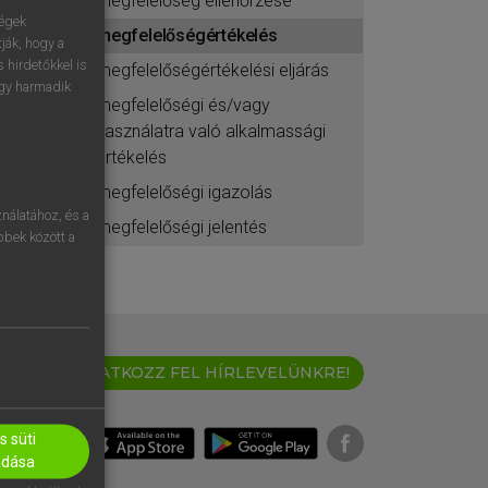
megfelelőség ellenőrzése
ségek
megfelelőségértékelés
ják, hogy a
 hirdetőkkel is
megfelelőségértékelési eljárás
egy harmadik
megfelelőségi és/vagy
használatra való alkalmassági
értékelés
megfelelőségi igazolás
nálatához, és a
megfelelőségi jelentés
öbbek között a
IRATKOZZ FEL HÍRLEVELÜNKRE!
 süti
adása