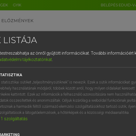
ÉGEK
GYIK
BELÉPÉS EDUID-V
ELŐZMÉNYEK
 LISTÁJA
és testreszabhatja az önről gyűjtött információkat.
További információért k
HU
DE
CN
FR
ES
IT
NL
RU
GR
adatvédelmi tájékoztatónkat
.
pai uniós terminológiai szótár
1
2
3
4
5
6
7
8
9
TATISZTIKA
q
w
e
r
t
z
u
i
 statisztikai sütiket „teljesítménysütiknek” is nevezik. Ezek a sütik információkat gy
ebhely használatának módjáról, többek között arról, hogy milyen oldalakat keresett 
a
s
d
f
g
h
j
k
l
é
inkekre kattintott. Ezek az információk a felhasználó azonosítására nem használható
datok összesítettek és anonimizáltak. Céljuk kizárólag a weboldal funkcióinak javít
í
y
x
c
v
b
n
m
,
.
artoznak a harmadik féltől származó elemzési szolgáltatásokhoz tartozó sütik; ilye
VAN ELŐFIZETÉSED?
NINCS ELŐFIZETÉSED
zolgáltatások a látogatóelemzések, a hőtérképek és a közösségi médiaanalitika.
1
szolgáltatás
előfizetésem a teljes szócikk
Nincs regisztrációm és előfiz
megtekintéséhez.
A szótár 2 órás, díjmente
próbaverziójának elindítás
MARKETING