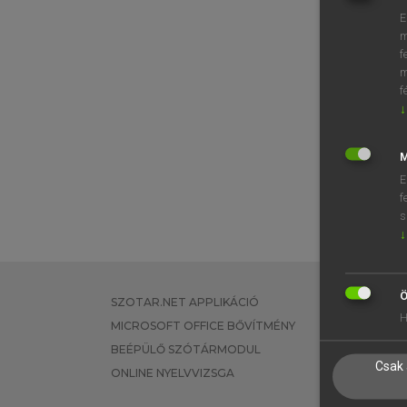
E
m
f
m
f
↓
M
E
f
s
↓
Ö
SZOTAR.NET APPLIKÁCIÓ
EGYÉNI FEL
H
MICROSOFT OFFICE BŐVÍTMÉNY
TANULÓKNA
BEÉPÜLŐ SZÓTÁRMODUL
OKTATÁSI I
Csak 
ONLINE NYELVVIZSGA
VÁLLALATI 