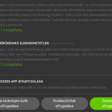
próbaverziójának elindítás
zek a sütik nyomon követik a felhasználó online tevékenységét. Az online tevékeny
BELÉPÉS
regisztrálok és
belépek
.
egismerésével a hirdetők relevánsabb reklámokat jeleníthetnek meg, és korlátozhat
elhasználó hány alkalommal láthat egy hirdetést. Ezek a sütik más szervezetekkel és
egoszthatják ezeket az információkat. Ezek állandó sütik, amelyek szinte mindig 
REGISZTRÁCIÓ
éltől származnak.
2
szolgáltatás
ŰKÖDÉSHEZ ELENGEDHETETLEN
(mindig szükséges)
zek a sütik elengedhetetlenek az oldalunkon történő böngészéshez,a funkciók hasz
elhasználók nem tilthatják le azokat. A feltétlenül szükséges sütik közé tartoznak t
zemélyre szabott beállításokat kezelő sütik.
3
szolgáltatás
SSZES APP ÁTKAPCSOLÁSA
HASZNÁLÓKNAK
SÚGÓ
asználja ezt a kapcsolót az összes alkalmazás engedélyezéséhez/letiltásához.
K
RÓLUNK
NTÉZMÉNYEKNEK
ELÉRHETŐSÉG
a szükséges sütik
Kiválasztottak
Összes
MEGOLDÁSOK
SÜTI BEÁLLÍTÁSOK
elfogadása
elfogadása
elfog