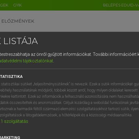
ÉGEK
GYIK
BELÉPÉS EDUID-V
ELŐZMÉNYEK
 LISTÁJA
és testreszabhatja az önről gyűjtött információkat.
További információért k
HU
DE
CN
FR
ES
IT
NL
RU
GR
adatvédelmi tájékoztatónkat
.
Y IMRE
1
2
3
4
5
6
7
8
9
ar−latin szótár
TATISZTIKA
q
w
e
r
t
z
u
i
 statisztikai sütiket „teljesítménysütiknek” is nevezik. Ezek a sütik információkat gy
ebhely használatának módjáról, többek között arról, hogy milyen oldalakat keresett 
a
s
d
f
g
h
j
k
l
é
inkekre kattintott. Ezek az információk a felhasználó azonosítására nem használható
datok összesítettek és anonimizáltak. Céljuk kizárólag a weboldal funkcióinak javít
í
y
x
c
v
b
n
m
,
.
artoznak a harmadik féltől származó elemzési szolgáltatásokhoz tartozó sütik; ilye
zolgáltatások a látogatóelemzések, a hőtérképek és a közösségi médiaanalitika.
VAN ELŐFIZETÉSED?
NINCS ELŐFIZETÉSED
1
szolgáltatás
előfizetésem a teljes szócikk
Nincs regisztrációm és előfiz
megtekintéséhez.
A szótár 2 órás, díjmente
MARKETING