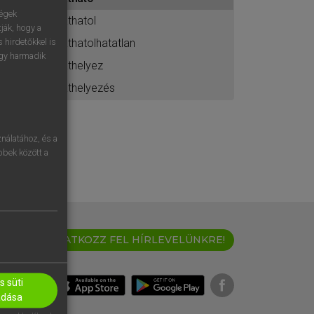
ához
ségek
áthatol
ják, hogy a
áthatolhatatlan
 hirdetőkkel is
egy harmadik
áthelyez
áthelyezés
nálatához, és a
öbbek között a
IRATKOZZ FEL HÍRLEVELÜNKRE!
 süti
adása