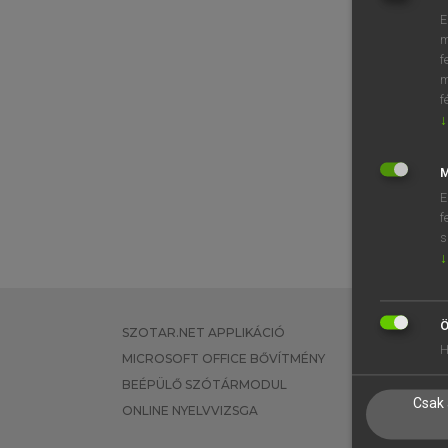
E
m
f
m
f
↓
M
E
f
s
↓
Ö
SZOTAR.NET APPLIKÁCIÓ
EGYÉNI FEL
H
MICROSOFT OFFICE BŐVÍTMÉNY
TANULÓKNA
BEÉPÜLŐ SZÓTÁRMODUL
OKTATÁSI I
Csak 
ONLINE NYELVVIZSGA
VÁLLALATI 