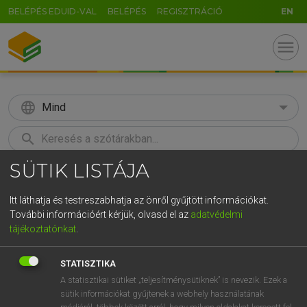
BELÉPÉS EDUID-VAL
BELÉPÉS
REGISZTRÁCIÓ
EN
menu
language
Mind
search
SÜTIK LISTÁJA
GR
KERESÉS
5
6
7
8
9
ö
ü
ó
Itt láthatja és testreszabhatja az önről gyűjtött információkat.
További információért kérjük, olvasd el az
adatvédelmi
r
t
z
u
i
o
p
ő
ú
TEGYEY IMRE
tájékoztatónkat
.
Magyar−latin szótár
g
h
j
k
l
é
á
ű
Ω
STATISZTIKA
v
b
n
m
,
.
-
AltGr
A statisztikai sütiket „teljesítménysütiknek” is nevezik. Ezek a
sütik információkat gyűjtenek a webhely használatának