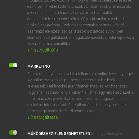
módjáról, többek között arról, hogy milyen oldalakat keresett fel
és milyen linkekre kattintott. Ezek az információk a felhasználó
VAN ELŐFIZETÉSED?
azonosítására nem használhatóak, mivel az adatok
összesítettek és anonimizáltak. Céljuk kizárólag a weboldal
Van előfizetésem a teljes szócikk megtekintéséhez.
funkcióinak javítása. Ezek közé tartoznak a harmadik féltől
származó elemzési szolgáltatásokhoz tartozó sütik; ilyen
BELÉPÉS
elemzési szolgáltatások a látogatóelemzések, a hőtérképek és a
közösségi médiaanalitika.
↓
1
szolgáltatás
MARKETING
Ezek a sütik nyomon követik a felhasználó online tevékenységét.
Az online tevékenységek megismerésével a hirdetők
NINCS ELŐFIZETÉSED?
relevánsabb reklámokat jeleníthetnek meg, és korlátozhatják,
Nincs regisztrációm és előfizetésem. A szótár 2 órás,
hogy a felhasználó hány alkalommal láthat egy hirdetést. Ezek a
díjmentes próbaverziójának elindításához regisztrálok és
sütik más szervezetekkel és hirdetőkkel is megoszthatják
belépek
.
ezeket az információkat. Ezek állandó sütik, amelyek szinte
mindig egy harmadik féltől származnak.
↓
2
szolgáltatás
REGISZTRÁCIÓ
MŰKÖDÉSHEZ ELENGEDHETETLEN
(mindig szükséges)