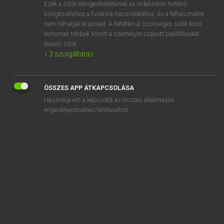
Ezek a sütik elengedhetetlenek az oldalunkon történő
böngészéshez,a funkciók használatához, és a felhasználók
nem tilthatják le azokat. A feltétlenül szükséges sütik közé
Tegyey Imre
tartoznak többek között a személyre szabott beállításokat
MAGYAR−LATIN SZÓTÁR
kezelő sütik.
↓
3
szolgáltatás
Kapcsolódó anyagok
harsona
ÖSSZES APP ÁTKAPCSOLÁSA
hártya
Használja ezt a kapcsolót az összes alkalmazás
hárul
engedélyezéséhez/letiltásához.
has
hasáb
hasábburgonya
hasad
hasadék
hasal