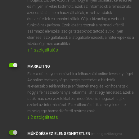
módjáról, többek között arról, hogy milyen oldalakat keresett fel
és milyen linkekre kattintott. Ezek az információk a felhasználó
VAN ELŐFIZETÉSED?
azonosítására nem használhatóak, mivel az adatok
összesítettek és anonimizáltak. Céljuk kizárólag a weboldal
Van előfizetésem a teljes szócikk megtekintéséhez.
funkcióinak javítása. Ezek közé tartoznak a harmadik féltől
származó elemzési szolgáltatásokhoz tartozó sütik; ilyen
BELÉPÉS
elemzési szolgáltatások a látogatóelemzések, a hőtérképek és a
közösségi médiaanalitika.
↓
1
szolgáltatás
MARKETING
Ezek a sütik nyomon követik a felhasználó online tevékenységét.
Az online tevékenységek megismerésével a hirdetők
NINCS ELŐFIZETÉSED?
relevánsabb reklámokat jeleníthetnek meg, és korlátozhatják,
Nincs regisztrációm és előfizetésem. A szótár 2 órás,
hogy a felhasználó hány alkalommal láthat egy hirdetést. Ezek a
díjmentes próbaverziójának elindításához regisztrálok és
sütik más szervezetekkel és hirdetőkkel is megoszthatják
belépek
.
ezeket az információkat. Ezek állandó sütik, amelyek szinte
mindig egy harmadik féltől származnak.
↓
2
szolgáltatás
REGISZTRÁCIÓ
MŰKÖDÉSHEZ ELENGEDHETETLEN
(mindig szükséges)