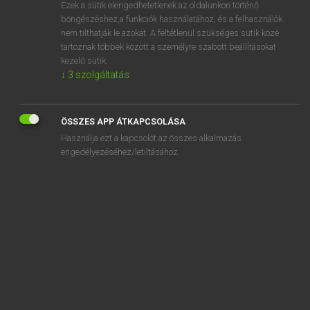
Ezek a sütik elengedhetetlenek az oldalunkon történő
böngészéshez,a funkciók használatához, és a felhasználók
nem tilthatják le azokat. A feltétlenül szükséges sütik közé
Tegyey Imre
tartoznak többek között a személyre szabott beállításokat
MAGYAR−LATIN SZÓTÁR
kezelő sütik.
↓
3
szolgáltatás
Kapcsolódó anyagok
fénytörés
ÖSSZES APP ÁTKAPCSOLÁSA
fényűzés
Használja ezt a kapcsolót az összes alkalmazás
fényűző
engedélyezéséhez/letiltásához.
fenyves
fér
fércel
fércmű
ferde
ferdeség