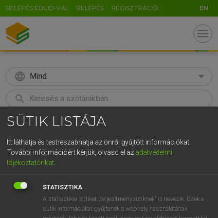
BELÉPÉS EDUID-VAL
BELÉPÉS
REGISZTRÁCIÓ
EN
menu
language
Mind
search
SÜTIK LISTÁJA
GR
KERESÉS
5
6
7
8
9
ö
ü
ó
Itt láthatja és testreszabhatja az önről gyűjtött információkat.
További információért kérjük, olvasd el az
adatvédelmi
r
t
z
u
i
o
p
ő
ú
TEGYEY IMRE
tájékoztatónkat
.
Magyar−latin szótár
g
h
j
k
l
é
á
ű
Ω
STATISZTIKA
v
b
n
m
,
.
-
AltGr
A statisztikai sütiket „teljesítménysütiknek” is nevezik. Ezek a
sütik információkat gyűjtenek a webhely használatának