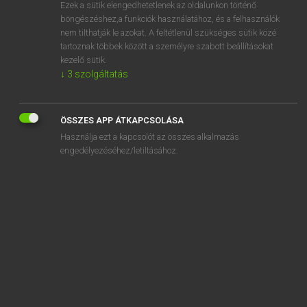
Ezek a sütik elengedhetetlenek az oldalunkon történő
böngészéshez,a funkciók használatához, és a felhasználók
nem tilthatják le azokat. A feltétlenül szükséges sütik közé
Tegyey Imre
tartoznak többek között a személyre szabott beállításokat
MAGYAR−LATIN SZÓTÁR
kezelő sütik.
↓
3
szolgáltatás
Kapcsolódó anyagok
ámbár
ÖSSZES APP ÁTKAPCSOLÁSA
ambíció
Használja ezt a kapcsolót az összes alkalmazás
ambiciózus
engedélyezéséhez/letiltásához.
ámde
ameddig
amekkora
amellett
amely
amelyik