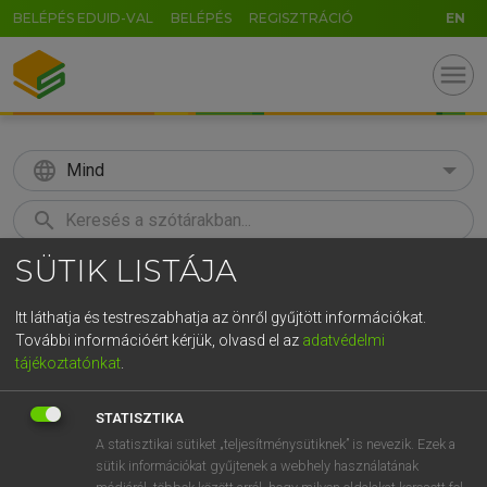
BELÉPÉS EDUID-VAL
BELÉPÉS
REGISZTRÁCIÓ
EN
menu
language
Mind
search
SÜTIK LISTÁJA
GR
KERESÉS
5
6
7
8
9
ö
ü
ó
Itt láthatja és testreszabhatja az önről gyűjtött információkat.
További információért kérjük, olvasd el az
adatvédelmi
r
t
z
u
i
o
p
ő
ú
TEGYEY IMRE
tájékoztatónkat
.
Magyar−latin szótár
g
h
j
k
l
é
á
ű
Ω
STATISZTIKA
v
b
n
m
,
.
-
AltGr
A statisztikai sütiket „teljesítménysütiknek” is nevezik. Ezek a
sütik információkat gyűjtenek a webhely használatának