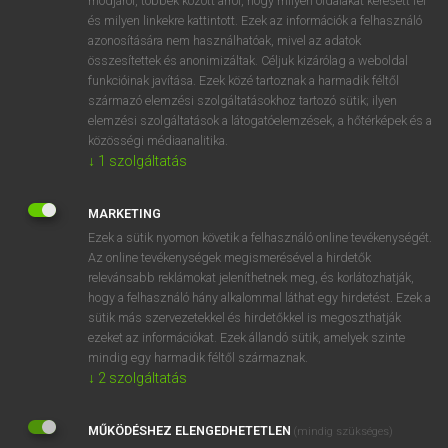
módjáról, többek között arról, hogy milyen oldalakat keresett fel
és milyen linkekre kattintott. Ezek az információk a felhasználó
VAN ELŐFIZETÉSED?
azonosítására nem használhatóak, mivel az adatok
összesítettek és anonimizáltak. Céljuk kizárólag a weboldal
Van előfizetésem a teljes szócikk megtekintéséhez.
funkcióinak javítása. Ezek közé tartoznak a harmadik féltől
származó elemzési szolgáltatásokhoz tartozó sütik; ilyen
BELÉPÉS
elemzési szolgáltatások a látogatóelemzések, a hőtérképek és a
közösségi médiaanalitika.
↓
1
szolgáltatás
MARKETING
Ezek a sütik nyomon követik a felhasználó online tevékenységét.
Az online tevékenységek megismerésével a hirdetők
NINCS ELŐFIZETÉSED?
relevánsabb reklámokat jeleníthetnek meg, és korlátozhatják,
Nincs regisztrációm és előfizetésem. A szótár 2 órás,
hogy a felhasználó hány alkalommal láthat egy hirdetést. Ezek a
díjmentes próbaverziójának elindításához regisztrálok és
sütik más szervezetekkel és hirdetőkkel is megoszthatják
belépek
.
ezeket az információkat. Ezek állandó sütik, amelyek szinte
mindig egy harmadik féltől származnak.
↓
2
szolgáltatás
REGISZTRÁCIÓ
MŰKÖDÉSHEZ ELENGEDHETETLEN
(mindig szükséges)