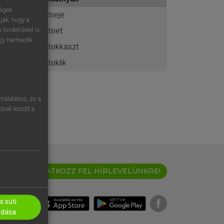
ához
ségek
elseje
ják, hogy a
elsiet
 hirdetőkkel is
egy harmadik
elsikkaszt
elsiklik
nálatához, és a
öbbek között a
IRATKOZZ FEL HÍRLEVELÜNKRE!
 süti
adása