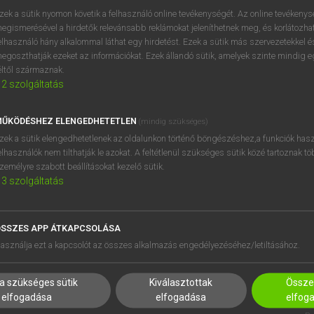
próbaverziójának elindítás
zek a sütik nyomon követik a felhasználó online tevékenységét. Az online tevékeny
BELÉPÉS
regisztrálok és
belépek
.
egismerésével a hirdetők relevánsabb reklámokat jeleníthetnek meg, és korlátozhat
elhasználó hány alkalommal láthat egy hirdetést. Ezek a sütik más szervezetekkel és
egoszthatják ezeket az információkat. Ezek állandó sütik, amelyek szinte mindig 
REGISZTRÁCIÓ
éltől származnak.
2
szolgáltatás
ŰKÖDÉSHEZ ELENGEDHETETLEN
(mindig szükséges)
zek a sütik elengedhetetlenek az oldalunkon történő böngészéshez,a funkciók hasz
elhasználók nem tilthatják le azokat. A feltétlenül szükséges sütik közé tartoznak t
zemélyre szabott beállításokat kezelő sütik.
3
szolgáltatás
SSZES APP ÁTKAPCSOLÁSA
HASZNÁLÓKNAK
SÚGÓ
asználja ezt a kapcsolót az összes alkalmazás engedélyezéséhez/letiltásához.
K
RÓLUNK
NTÉZMÉNYEKNEK
ELÉRHETŐSÉG
a szükséges sütik
Kiválasztottak
Összes
MEGOLDÁSOK
SÜTI BEÁLLÍTÁSOK
elfogadása
elfogadása
elfog