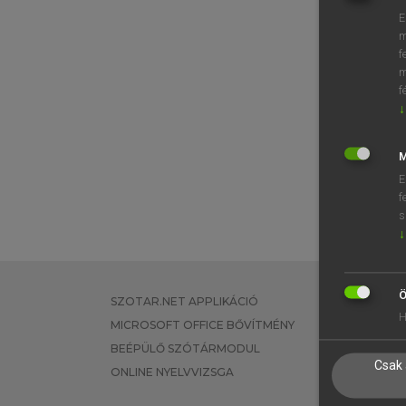
E
m
f
m
f
↓
M
E
f
s
↓
Ö
SZOTAR.NET APPLIKÁCIÓ
EGYÉNI FEL
H
MICROSOFT OFFICE BŐVÍTMÉNY
TANULÓKNA
BEÉPÜLŐ SZÓTÁRMODUL
OKTATÁSI I
Csak 
ONLINE NYELVVIZSGA
VÁLLALATI 