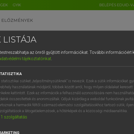
ÉGEK
GYIK
BELÉPÉS EDUID-V
ELŐZMÉNYEK
 LISTÁJA
és testreszabhatja az önről gyűjtött információkat.
További információért k
HU
DE
CN
FR
ES
IT
NL
RU
GR
adatvédelmi tájékoztatónkat
.
Y IMRE
1
2
3
4
5
6
7
8
9
ar−latin szótár
TATISZTIKA
q
w
e
r
t
z
u
i
 statisztikai sütiket „teljesítménysütiknek” is nevezik. Ezek a sütik információkat gy
ebhely használatának módjáról, többek között arról, hogy milyen oldalakat keresett 
a
s
d
f
g
h
j
k
l
é
inkekre kattintott. Ezek az információk a felhasználó azonosítására nem használható
datok összesítettek és anonimizáltak. Céljuk kizárólag a weboldal funkcióinak javít
í
y
x
c
v
b
n
m
,
.
artoznak a harmadik féltől származó elemzési szolgáltatásokhoz tartozó sütik; ilye
zolgáltatások a látogatóelemzések, a hőtérképek és a közösségi médiaanalitika.
VAN ELŐFIZETÉSED?
NINCS ELŐFIZETÉSED
1
szolgáltatás
előfizetésem a teljes szócikk
Nincs regisztrációm és előfiz
megtekintéséhez.
A szótár 2 órás, díjmente
MARKETING