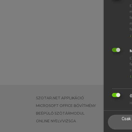
E
m
f
m
f
↓
M
E
f
s
↓
Ö
SZOTAR.NET APPLIKÁCIÓ
EGYÉNI FEL
H
MICROSOFT OFFICE BŐVÍTMÉNY
TANULÓKNA
BEÉPÜLŐ SZÓTÁRMODUL
OKTATÁSI I
Csak 
ONLINE NYELVVIZSGA
VÁLLALATI 