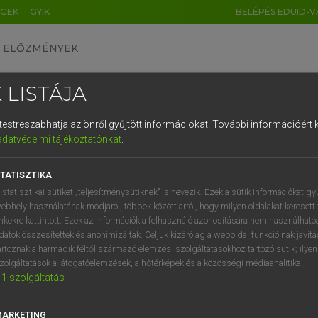
ÉGEK
GYIK
BELÉPÉS EDUID-V
ELŐZMÉNYEK
 LISTÁJA
és testreszabhatja az önről gyűjtött információkat.
További információért k
HU
DE
CN
FR
ES
IT
NL
RU
GR
adatvédelmi tájékoztatónkat
.
Y IMRE
1
2
3
4
5
6
7
8
9
ar−latin szótár
TATISZTIKA
q
w
e
r
t
z
u
i
 statisztikai sütiket „teljesítménysütiknek” is nevezik. Ezek a sütik információkat gy
ebhely használatának módjáról, többek között arról, hogy milyen oldalakat keresett 
a
s
d
f
g
h
j
k
l
é
inkekre kattintott. Ezek az információk a felhasználó azonosítására nem használható
datok összesítettek és anonimizáltak. Céljuk kizárólag a weboldal funkcióinak javít
í
y
x
c
v
b
n
m
,
.
artoznak a harmadik féltől származó elemzési szolgáltatásokhoz tartozó sütik; ilye
zolgáltatások a látogatóelemzések, a hőtérképek és a közösségi médiaanalitika.
VAN ELŐFIZETÉSED?
NINCS ELŐFIZETÉSED
1
szolgáltatás
előfizetésem a teljes szócikk
Nincs regisztrációm és előfiz
megtekintéséhez.
A szótár 2 órás, díjmente
MARKETING