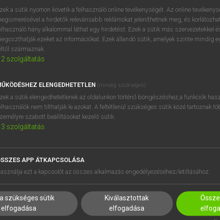
próbaverziójának elindítás
zek a sütik nyomon követik a felhasználó online tevékenységét. Az online tevékeny
BELÉPÉS
regisztrálok és
belépek
.
egismerésével a hirdetők relevánsabb reklámokat jeleníthetnek meg, és korlátozhat
elhasználó hány alkalommal láthat egy hirdetést. Ezek a sütik más szervezetekkel és
egoszthatják ezeket az információkat. Ezek állandó sütik, amelyek szinte mindig 
REGISZTRÁCIÓ
éltől származnak.
2
szolgáltatás
ŰKÖDÉSHEZ ELENGEDHETETLEN
(mindig szükséges)
zek a sütik elengedhetetlenek az oldalunkon történő böngészéshez,a funkciók hasz
elhasználók nem tilthatják le azokat. A feltétlenül szükséges sütik közé tartoznak t
zemélyre szabott beállításokat kezelő sütik.
3
szolgáltatás
SSZES APP ÁTKAPCSOLÁSA
HASZNÁLÓKNAK
SÚGÓ
asználja ezt a kapcsolót az összes alkalmazás engedélyezéséhez/letiltásához.
K
RÓLUNK
NTÉZMÉNYEKNEK
ELÉRHETŐSÉG
a szükséges sütik
Kiválasztottak
Összes
MEGOLDÁSOK
SÜTI BEÁLLÍTÁSOK
elfogadása
elfogadása
elfog