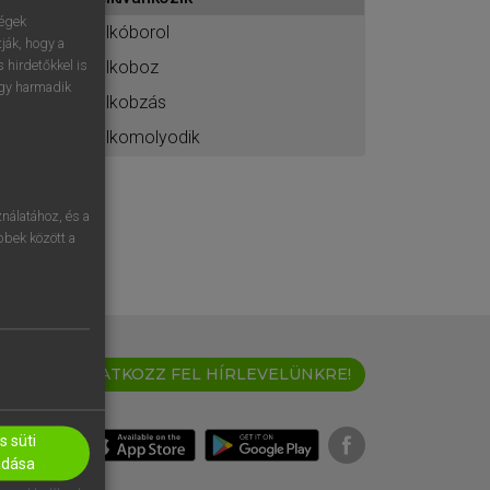
ához
ségek
elkóborol
ják, hogy a
elkoboz
 hirdetőkkel is
egy harmadik
elkobzás
elkomolyodik
nálatához, és a
öbbek között a
IRATKOZZ FEL HÍRLEVELÜNKRE!
 süti
adása