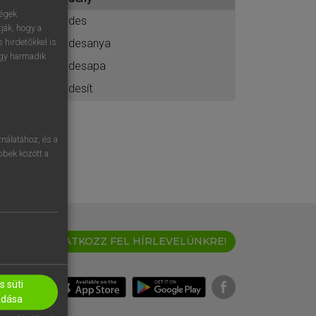
ához
ségek
édes
ják, hogy a
édesanya
 hirdetőkkel is
egy harmadik
édesapa
édesít
nálatához, és a
öbbek között a
IRATKOZZ FEL HÍRLEVELÜNKRE!
 süti
adása