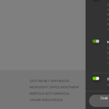
E
m
f
m
f
↓
M
E
f
s
↓
Ö
SZOTAR.NET APPLIKÁCIÓ
EGYÉNI FEL
H
MICROSOFT OFFICE BŐVÍTMÉNY
TANULÓKNA
BEÉPÜLŐ SZÓTÁRMODUL
OKTATÁSI I
Csak 
ONLINE NYELVVIZSGA
VÁLLALATI 