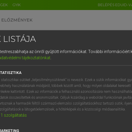
ÉGEK
GYIK
BELÉPÉS EDUID-V
ELŐZMÉNYEK
 LISTÁJA
és testreszabhatja az önről gyűjtött információkat.
További információért k
HU
DE
CN
FR
ES
IT
NL
RU
GR
adatvédelmi tájékoztatónkat
.
Y IMRE
1
2
3
4
5
6
7
8
9
ar−latin szótár
TATISZTIKA
q
w
e
r
t
z
u
i
 statisztikai sütiket „teljesítménysütiknek” is nevezik. Ezek a sütik információkat gy
ebhely használatának módjáról, többek között arról, hogy milyen oldalakat keresett 
a
s
d
f
g
h
j
k
l
é
inkekre kattintott. Ezek az információk a felhasználó azonosítására nem használható
datok összesítettek és anonimizáltak. Céljuk kizárólag a weboldal funkcióinak javít
í
y
x
c
v
b
n
m
,
.
artoznak a harmadik féltől származó elemzési szolgáltatásokhoz tartozó sütik; ilye
zolgáltatások a látogatóelemzések, a hőtérképek és a közösségi médiaanalitika.
VAN ELŐFIZETÉSED?
NINCS ELŐFIZETÉSED
1
szolgáltatás
előfizetésem a teljes szócikk
Nincs regisztrációm és előfiz
megtekintéséhez.
A szótár 2 órás, díjmente
MARKETING