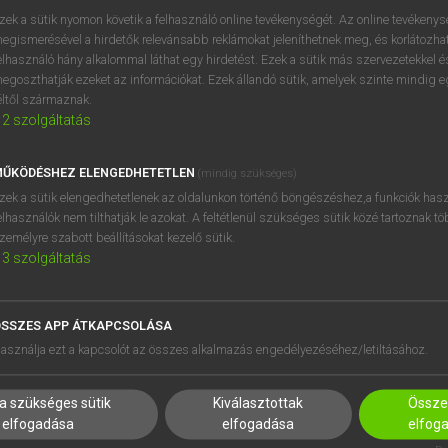
próbaverziójának elindítás
zek a sütik nyomon követik a felhasználó online tevékenységét. Az online tevékeny
BELÉPÉS
regisztrálok és
belépek
.
egismerésével a hirdetők relevánsabb reklámokat jeleníthetnek meg, és korlátozhat
elhasználó hány alkalommal láthat egy hirdetést. Ezek a sütik más szervezetekkel és
egoszthatják ezeket az információkat. Ezek állandó sütik, amelyek szinte mindig 
REGISZTRÁCIÓ
éltől származnak.
2
szolgáltatás
ŰKÖDÉSHEZ ELENGEDHETETLEN
(mindig szükséges)
zek a sütik elengedhetetlenek az oldalunkon történő böngészéshez,a funkciók hasz
elhasználók nem tilthatják le azokat. A feltétlenül szükséges sütik közé tartoznak t
zemélyre szabott beállításokat kezelő sütik.
3
szolgáltatás
SSZES APP ÁTKAPCSOLÁSA
HASZNÁLÓKNAK
SÚGÓ
asználja ezt a kapcsolót az összes alkalmazás engedélyezéséhez/letiltásához.
K
RÓLUNK
NTÉZMÉNYEKNEK
ELÉRHETŐSÉG
a szükséges sütik
Kiválasztottak
Összes
MEGOLDÁSOK
SÜTI BEÁLLÍTÁSOK
elfogadása
elfogadása
elfog