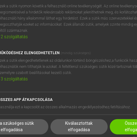
próbaverziójának elindítás
zek a sütik nyomon követik a felhasználó online tevékenységét. Az online tevékeny
BELÉPÉS
regisztrálok és
belépek
.
egismerésével a hirdetők relevánsabb reklámokat jeleníthetnek meg, és korlátozhat
elhasználó hány alkalommal láthat egy hirdetést. Ezek a sütik más szervezetekkel és
egoszthatják ezeket az információkat. Ezek állandó sütik, amelyek szinte mindig 
REGISZTRÁCIÓ
éltől származnak.
2
szolgáltatás
ŰKÖDÉSHEZ ELENGEDHETETLEN
(mindig szükséges)
zek a sütik elengedhetetlenek az oldalunkon történő böngészéshez,a funkciók hasz
elhasználók nem tilthatják le azokat. A feltétlenül szükséges sütik közé tartoznak t
zemélyre szabott beállításokat kezelő sütik.
3
szolgáltatás
SSZES APP ÁTKAPCSOLÁSA
HASZNÁLÓKNAK
SÚGÓ
asználja ezt a kapcsolót az összes alkalmazás engedélyezéséhez/letiltásához.
K
RÓLUNK
NTÉZMÉNYEKNEK
ELÉRHETŐSÉG
a szükséges sütik
Kiválasztottak
Összes
MEGOLDÁSOK
SÜTI BEÁLLÍTÁSOK
elfogadása
elfogadása
elfog