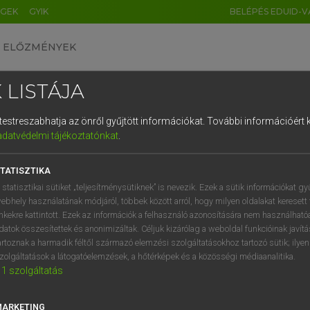
ÉGEK
GYIK
BELÉPÉS EDUID-V
ELŐZMÉNYEK
 LISTÁJA
és testreszabhatja az önről gyűjtött információkat.
További információért k
HU
DE
CN
FR
ES
IT
NL
RU
GR
adatvédelmi tájékoztatónkat
.
Y IMRE
1
2
3
4
5
6
7
8
9
ar−latin szótár
TATISZTIKA
q
w
e
r
t
z
u
i
 statisztikai sütiket „teljesítménysütiknek” is nevezik. Ezek a sütik információkat gy
ebhely használatának módjáról, többek között arról, hogy milyen oldalakat keresett 
a
s
d
f
g
h
j
k
l
é
inkekre kattintott. Ezek az információk a felhasználó azonosítására nem használható
datok összesítettek és anonimizáltak. Céljuk kizárólag a weboldal funkcióinak javít
í
y
x
c
v
b
n
m
,
.
artoznak a harmadik féltől származó elemzési szolgáltatásokhoz tartozó sütik; ilye
zolgáltatások a látogatóelemzések, a hőtérképek és a közösségi médiaanalitika.
VAN ELŐFIZETÉSED?
NINCS ELŐFIZETÉSED
1
szolgáltatás
előfizetésem a teljes szócikk
Nincs regisztrációm és előfiz
megtekintéséhez.
A szótár 2 órás, díjmente
MARKETING