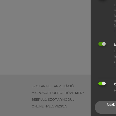
E
m
f
m
f
↓
M
E
f
s
↓
Ö
SZOTAR.NET APPLIKÁCIÓ
EGYÉNI FEL
H
MICROSOFT OFFICE BŐVÍTMÉNY
TANULÓKNA
BEÉPÜLŐ SZÓTÁRMODUL
OKTATÁSI I
Csak 
ONLINE NYELVVIZSGA
VÁLLALATI 