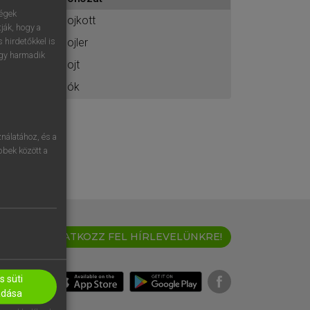
ához
ségek
bojkott
ják, hogy a
bojler
 hirdetőkkel is
egy harmadik
bojt
bók
nálatához, és a
öbbek között a
IRATKOZZ FEL HÍRLEVELÜNKRE!
 süti
adása