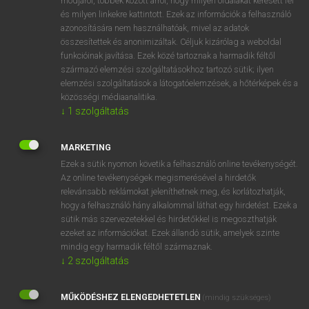
módjáról, többek között arról, hogy milyen oldalakat keresett fel
és milyen linkekre kattintott. Ezek az információk a felhasználó
VAN ELŐFIZETÉSED?
azonosítására nem használhatóak, mivel az adatok
összesítettek és anonimizáltak. Céljuk kizárólag a weboldal
Van előfizetésem a teljes szócikk megtekintéséhez.
funkcióinak javítása. Ezek közé tartoznak a harmadik féltől
származó elemzési szolgáltatásokhoz tartozó sütik; ilyen
BELÉPÉS
elemzési szolgáltatások a látogatóelemzések, a hőtérképek és a
közösségi médiaanalitika.
↓
1
szolgáltatás
MARKETING
Ezek a sütik nyomon követik a felhasználó online tevékenységét.
Az online tevékenységek megismerésével a hirdetők
NINCS ELŐFIZETÉSED?
relevánsabb reklámokat jeleníthetnek meg, és korlátozhatják,
Nincs regisztrációm és előfizetésem. A szótár 2 órás,
hogy a felhasználó hány alkalommal láthat egy hirdetést. Ezek a
díjmentes próbaverziójának elindításához regisztrálok és
sütik más szervezetekkel és hirdetőkkel is megoszthatják
belépek
.
ezeket az információkat. Ezek állandó sütik, amelyek szinte
mindig egy harmadik féltől származnak.
↓
2
szolgáltatás
REGISZTRÁCIÓ
MŰKÖDÉSHEZ ELENGEDHETETLEN
(mindig szükséges)