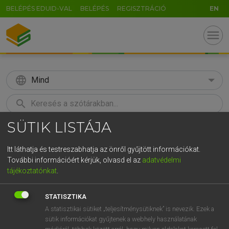
BELÉPÉS EDUID-VAL
BELÉPÉS
REGISZTRÁCIÓ
EN
menu
language
Mind
search
SÜTIK LISTÁJA
GR
KERESÉS
5
6
7
8
9
ö
ü
ó
Itt láthatja és testreszabhatja az önről gyűjtött információkat.
További információért kérjük, olvasd el az
adatvédelmi
r
t
z
u
i
o
p
ő
ú
TEGYEY IMRE
tájékoztatónkat
.
Magyar−latin szótár
g
h
j
k
l
é
á
ű
Ω
STATISZTIKA
v
b
n
m
,
.
-
AltGr
A statisztikai sütiket „teljesítménysütiknek” is nevezik. Ezek a
sütik információkat gyűjtenek a webhely használatának