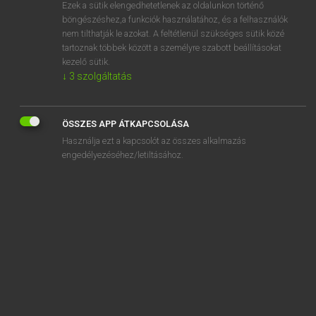
Ezek a sütik elengedhetetlenek az oldalunkon történő
böngészéshez,a funkciók használatához, és a felhasználók
nem tilthatják le azokat. A feltétlenül szükséges sütik közé
Tegyey Imre
tartoznak többek között a személyre szabott beállításokat
MAGYAR−LATIN SZÓTÁR
kezelő sütik.
↓
3
szolgáltatás
Kapcsolódó anyagok
vánszorog
ÖSSZES APP ÁTKAPCSOLÁSA
var
Használja ezt a kapcsolót az összes alkalmazás
vár
engedélyezéséhez/letiltásához.
várakozás
várakozási
várakozik
várakoztat
várandós
varangy