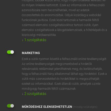
módjáról, többek között arról, hogy milyen oldalakat keresett fel
és milyen linkekre kattintott. Ezek az információk a felhasználó
VAN ELŐFIZETÉSED?
azonosítására nem használhatóak, mivel az adatok
összesítettek és anonimizáltak. Céljuk kizárólag a weboldal
Van előfizetésem a teljes szócikk megtekintéséhez.
funkcióinak javítása. Ezek közé tartoznak a harmadik féltől
származó elemzési szolgáltatásokhoz tartozó sütik; ilyen
BELÉPÉS
elemzési szolgáltatások a látogatóelemzések, a hőtérképek és a
közösségi médiaanalitika.
↓
1
szolgáltatás
MARKETING
Ezek a sütik nyomon követik a felhasználó online tevékenységét.
Az online tevékenységek megismerésével a hirdetők
NINCS ELŐFIZETÉSED?
relevánsabb reklámokat jeleníthetnek meg, és korlátozhatják,
Nincs regisztrációm és előfizetésem. A szótár 2 órás,
hogy a felhasználó hány alkalommal láthat egy hirdetést. Ezek a
díjmentes próbaverziójának elindításához regisztrálok és
sütik más szervezetekkel és hirdetőkkel is megoszthatják
belépek
.
ezeket az információkat. Ezek állandó sütik, amelyek szinte
mindig egy harmadik féltől származnak.
↓
2
szolgáltatás
REGISZTRÁCIÓ
MŰKÖDÉSHEZ ELENGEDHETETLEN
(mindig szükséges)