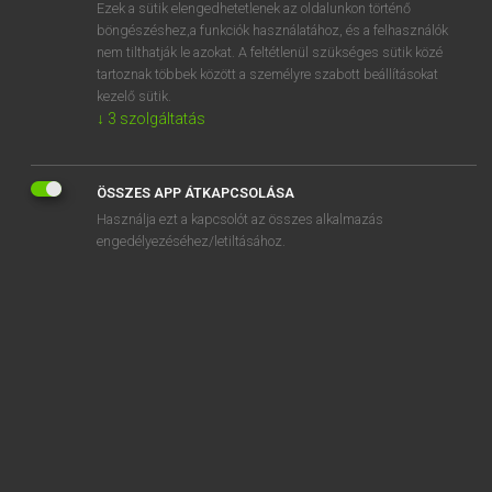
Ezek a sütik elengedhetetlenek az oldalunkon történő
böngészéshez,a funkciók használatához, és a felhasználók
nem tilthatják le azokat. A feltétlenül szükséges sütik közé
Tegyey Imre
tartoznak többek között a személyre szabott beállításokat
MAGYAR−LATIN SZÓTÁR
kezelő sütik.
↓
3
szolgáltatás
Kapcsolódó anyagok
USA
ÖSSZES APP ÁTKAPCSOLÁSA
uszály
Használja ezt a kapcsolót az összes alkalmazás
úszás
engedélyezéséhez/letiltásához.
úszásnem
úszik
uszít
uszkár
úszó
úszóbajnok