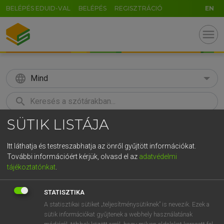
BELÉPÉS EDUID-VAL
BELÉPÉS
REGISZTRÁCIÓ
EN
menu
language
Mind
search
SÜTIK LISTÁJA
GR
KERESÉS
5
6
7
8
9
ö
ü
ó
Itt láthatja és testreszabhatja az önről gyűjtött információkat.
További információért kérjük, olvasd el az
adatvédelmi
r
t
z
u
i
o
p
ő
ú
TEGYEY IMRE
tájékoztatónkat
.
Magyar−latin szótár
g
h
j
k
l
é
á
ű
Ω
STATISZTIKA
v
b
n
m
,
.
-
AltGr
A statisztikai sütiket „teljesítménysütiknek” is nevezik. Ezek a
sütik információkat gyűjtenek a webhely használatának