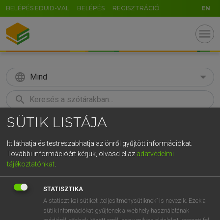
BELÉPÉS EDUID-VAL
BELÉPÉS
REGISZTRÁCIÓ
EN
menu
language
Mind
search
SÜTIK LISTÁJA
GR
KERESÉS
5
6
7
8
9
ö
ü
ó
Itt láthatja és testreszabhatja az önről gyűjtött információkat.
További információért kérjük, olvasd el az
adatvédelmi
r
t
z
u
i
o
p
ő
ú
TEGYEY IMRE
tájékoztatónkat
.
Magyar−latin szótár
g
h
j
k
l
é
á
ű
Ω
STATISZTIKA
v
b
n
m
,
.
-
AltGr
A statisztikai sütiket „teljesítménysütiknek” is nevezik. Ezek a
sütik információkat gyűjtenek a webhely használatának