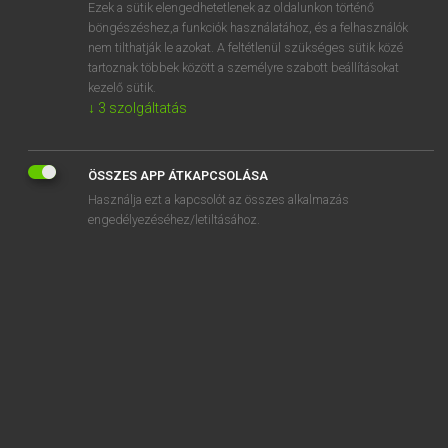
Ezek a sütik elengedhetetlenek az oldalunkon történő
böngészéshez,a funkciók használatához, és a felhasználók
nem tilthatják le azokat. A feltétlenül szükséges sütik közé
Tegyey Imre
tartoznak többek között a személyre szabott beállításokat
MAGYAR−LATIN SZÓTÁR
kezelő sütik.
↓
3
szolgáltatás
Kapcsolódó anyagok
tévút
ÖSSZES APP ÁTKAPCSOLÁSA
textil
Használja ezt a kapcsolót az összes alkalmazás
textilipar
engedélyezéséhez/letiltásához.
tézis
ti
ti.
Tiberis
Tibor
tied