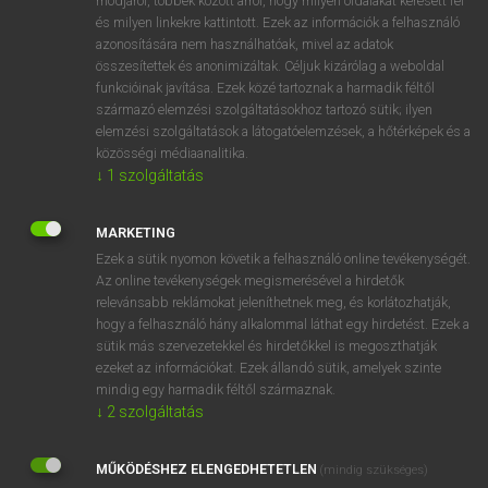
módjáról, többek között arról, hogy milyen oldalakat keresett fel
és milyen linkekre kattintott. Ezek az információk a felhasználó
VAN ELŐFIZETÉSED?
azonosítására nem használhatóak, mivel az adatok
összesítettek és anonimizáltak. Céljuk kizárólag a weboldal
Van előfizetésem a teljes szócikk megtekintéséhez.
funkcióinak javítása. Ezek közé tartoznak a harmadik féltől
származó elemzési szolgáltatásokhoz tartozó sütik; ilyen
BELÉPÉS
elemzési szolgáltatások a látogatóelemzések, a hőtérképek és a
közösségi médiaanalitika.
↓
1
szolgáltatás
MARKETING
Ezek a sütik nyomon követik a felhasználó online tevékenységét.
Az online tevékenységek megismerésével a hirdetők
NINCS ELŐFIZETÉSED?
relevánsabb reklámokat jeleníthetnek meg, és korlátozhatják,
Nincs regisztrációm és előfizetésem. A szótár 2 órás,
hogy a felhasználó hány alkalommal láthat egy hirdetést. Ezek a
díjmentes próbaverziójának elindításához regisztrálok és
sütik más szervezetekkel és hirdetőkkel is megoszthatják
belépek
.
ezeket az információkat. Ezek állandó sütik, amelyek szinte
mindig egy harmadik féltől származnak.
↓
2
szolgáltatás
REGISZTRÁCIÓ
MŰKÖDÉSHEZ ELENGEDHETETLEN
(mindig szükséges)