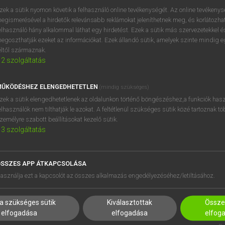
próbaverziójának elindítás
zek a sütik nyomon követik a felhasználó online tevékenységét. Az online tevékeny
BELÉPÉS
regisztrálok és
belépek
.
egismerésével a hirdetők relevánsabb reklámokat jeleníthetnek meg, és korlátozhat
elhasználó hány alkalommal láthat egy hirdetést. Ezek a sütik más szervezetekkel és
egoszthatják ezeket az információkat. Ezek állandó sütik, amelyek szinte mindig 
REGISZTRÁCIÓ
éltől származnak.
2
szolgáltatás
ŰKÖDÉSHEZ ELENGEDHETETLEN
(mindig szükséges)
zek a sütik elengedhetetlenek az oldalunkon történő böngészéshez,a funkciók hasz
elhasználók nem tilthatják le azokat. A feltétlenül szükséges sütik közé tartoznak t
zemélyre szabott beállításokat kezelő sütik.
3
szolgáltatás
SSZES APP ÁTKAPCSOLÁSA
HASZNÁLÓKNAK
SÚGÓ
asználja ezt a kapcsolót az összes alkalmazás engedélyezéséhez/letiltásához.
K
RÓLUNK
NTÉZMÉNYEKNEK
ELÉRHETŐSÉG
a szükséges sütik
Kiválasztottak
Összes
MEGOLDÁSOK
SÜTI BEÁLLÍTÁSOK
elfogadása
elfogadása
elfog