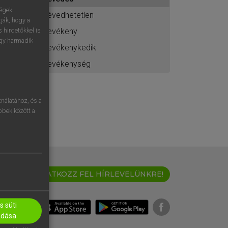
ához
ségek
tévedhetetlen
ják, hogy a
tevékeny
 hirdetőkkel is
egy harmadik
tevékenykedik
tevékenység
nálatához, és a
öbbek között a
IRATKOZZ FEL HÍRLEVELÜNKRE!
 süti
adása