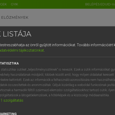
ÉGEK
GYIK
BELÉPÉS EDUID-V
ELŐZMÉNYEK
 LISTÁJA
és testreszabhatja az önről gyűjtött információkat.
További információért k
HU
DE
CN
FR
ES
IT
NL
RU
GR
adatvédelmi tájékoztatónkat
.
Y IMRE
1
2
3
4
5
6
7
8
9
ar−latin szótár
TATISZTIKA
q
w
e
r
t
z
u
i
 statisztikai sütiket „teljesítménysütiknek” is nevezik. Ezek a sütik információkat gy
ebhely használatának módjáról, többek között arról, hogy milyen oldalakat keresett 
a
s
d
f
g
h
j
k
l
é
inkekre kattintott. Ezek az információk a felhasználó azonosítására nem használható
datok összesítettek és anonimizáltak. Céljuk kizárólag a weboldal funkcióinak javít
í
y
x
c
v
b
n
m
,
.
artoznak a harmadik féltől származó elemzési szolgáltatásokhoz tartozó sütik; ilye
zolgáltatások a látogatóelemzések, a hőtérképek és a közösségi médiaanalitika.
VAN ELŐFIZETÉSED?
NINCS ELŐFIZETÉSED
1
szolgáltatás
előfizetésem a teljes szócikk
Nincs regisztrációm és előfiz
megtekintéséhez.
A szótár 2 órás, díjmente
MARKETING