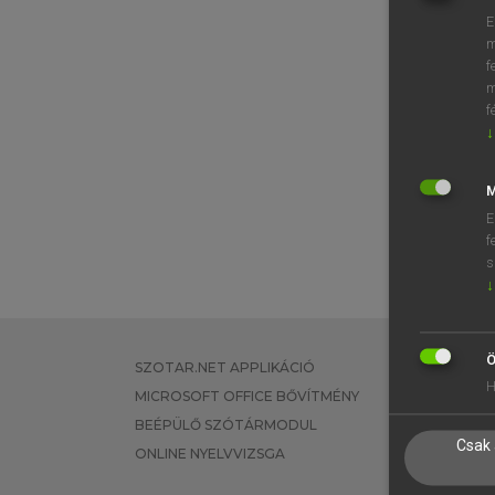
E
m
f
m
f
↓
M
E
f
s
↓
Ö
SZOTAR.NET APPLIKÁCIÓ
EGYÉNI FEL
H
MICROSOFT OFFICE BŐVÍTMÉNY
TANULÓKNA
BEÉPÜLŐ SZÓTÁRMODUL
OKTATÁSI I
Csak 
ONLINE NYELVVIZSGA
VÁLLALATI 