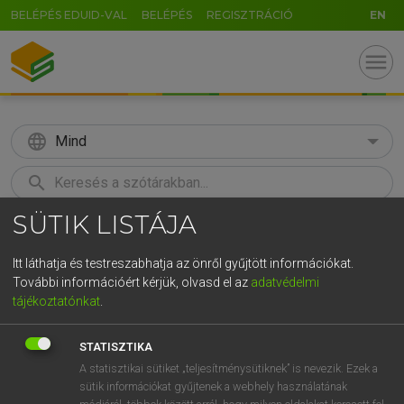
BELÉPÉS EDUID-VAL
BELÉPÉS
REGISZTRÁCIÓ
EN
menu
language
Mind
search
SÜTIK LISTÁJA
GR
KERESÉS
5
6
7
8
9
ö
ü
ó
Itt láthatja és testreszabhatja az önről gyűjtött információkat.
További információért kérjük, olvasd el az
adatvédelmi
r
t
z
u
i
o
p
ő
ú
TEGYEY IMRE
tájékoztatónkat
.
Magyar−latin szótár
g
h
j
k
l
é
á
ű
Ω
STATISZTIKA
v
b
n
m
,
.
-
AltGr
A statisztikai sütiket „teljesítménysütiknek” is nevezik. Ezek a
sütik információkat gyűjtenek a webhely használatának