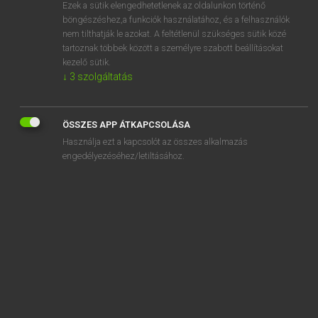
Ezek a sütik elengedhetetlenek az oldalunkon történő
böngészéshez,a funkciók használatához, és a felhasználók
nem tilthatják le azokat. A feltétlenül szükséges sütik közé
Tegyey Imre
tartoznak többek között a személyre szabott beállításokat
MAGYAR−LATIN SZÓTÁR
kezelő sütik.
↓
3
szolgáltatás
Kapcsolódó anyagok
tanári
ÖSSZES APP ÁTKAPCSOLÁSA
tanárképző
Használja ezt a kapcsolót az összes alkalmazás
tanárnő
engedélyezéséhez/letiltásához.
tanársegéd
tánc
táncdal
táncdalénekes
táncház
tánciskola