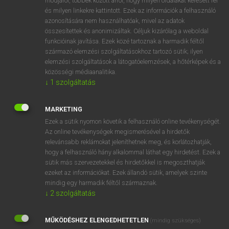
módjáról, többek között arról, hogy milyen oldalakat keresett fel
és milyen linkekre kattintott. Ezek az információk a felhasználó
VAN ELŐFIZETÉSED?
azonosítására nem használhatóak, mivel az adatok
összesítettek és anonimizáltak. Céljuk kizárólag a weboldal
Van előfizetésem a teljes szócikk megtekintéséhez.
funkcióinak javítása. Ezek közé tartoznak a harmadik féltől
származó elemzési szolgáltatásokhoz tartozó sütik; ilyen
BELÉPÉS
elemzési szolgáltatások a látogatóelemzések, a hőtérképek és a
közösségi médiaanalitika.
↓
1
szolgáltatás
MARKETING
Ezek a sütik nyomon követik a felhasználó online tevékenységét.
Az online tevékenységek megismerésével a hirdetők
NINCS ELŐFIZETÉSED?
relevánsabb reklámokat jeleníthetnek meg, és korlátozhatják,
Nincs regisztrációm és előfizetésem. A szótár 2 órás,
hogy a felhasználó hány alkalommal láthat egy hirdetést. Ezek a
díjmentes próbaverziójának elindításához regisztrálok és
sütik más szervezetekkel és hirdetőkkel is megoszthatják
belépek
.
ezeket az információkat. Ezek állandó sütik, amelyek szinte
mindig egy harmadik féltől származnak.
↓
2
szolgáltatás
REGISZTRÁCIÓ
MŰKÖDÉSHEZ ELENGEDHETETLEN
(mindig szükséges)