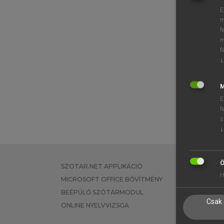
E
m
f
m
f
↓
M
E
f
s
↓
Ö
SZOTAR.NET APPLIKÁCIÓ
EGYÉNI FEL
H
MICROSOFT OFFICE BŐVÍTMÉNY
TANULÓKNA
BEÉPÜLŐ SZÓTÁRMODUL
OKTATÁSI I
Csak 
ONLINE NYELVVIZSGA
VÁLLALATI 