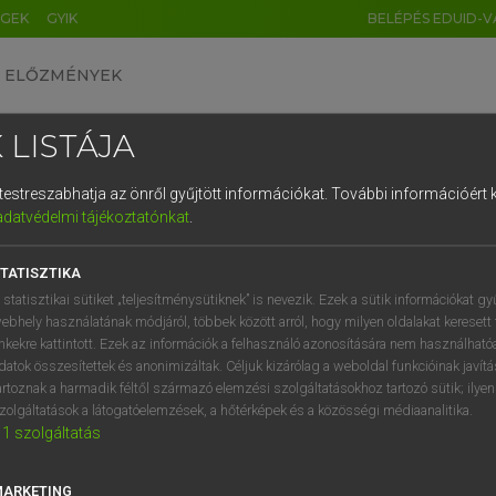
ÉGEK
GYIK
BELÉPÉS EDUID-V
ELŐZMÉNYEK
 LISTÁJA
és testreszabhatja az önről gyűjtött információkat.
További információért k
HU
DE
CN
FR
ES
IT
NL
RU
GR
adatvédelmi tájékoztatónkat
.
Y IMRE
1
2
3
4
5
6
7
8
9
ar−latin szótár
TATISZTIKA
q
w
e
r
t
z
u
i
 statisztikai sütiket „teljesítménysütiknek” is nevezik. Ezek a sütik információkat gy
ebhely használatának módjáról, többek között arról, hogy milyen oldalakat keresett 
a
s
d
f
g
h
j
k
l
é
inkekre kattintott. Ezek az információk a felhasználó azonosítására nem használható
datok összesítettek és anonimizáltak. Céljuk kizárólag a weboldal funkcióinak javít
í
y
x
c
v
b
n
m
,
.
artoznak a harmadik féltől származó elemzési szolgáltatásokhoz tartozó sütik; ilye
zolgáltatások a látogatóelemzések, a hőtérképek és a közösségi médiaanalitika.
VAN ELŐFIZETÉSED?
NINCS ELŐFIZETÉSED
1
szolgáltatás
előfizetésem a teljes szócikk
Nincs regisztrációm és előfiz
megtekintéséhez.
A szótár 2 órás, díjmente
MARKETING