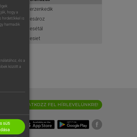
ához
ségek
berzenkedik
ják, hogy a
besároz
 hirdetőkkel is
egy harmadik
besétál
besiet
nálatához, és a
öbbek között a
IRATKOZZ FEL HÍRLEVELÜNKRE!
 süti
adása