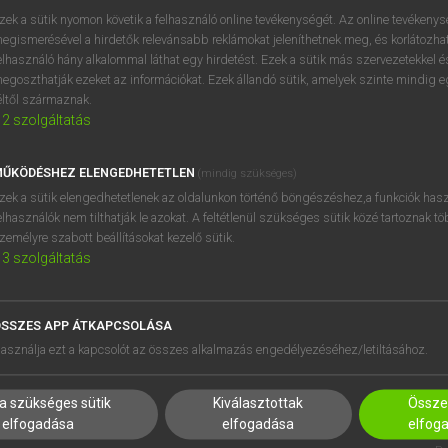
próbaverziójának elindítás
zek a sütik nyomon követik a felhasználó online tevékenységét. Az online tevékeny
BELÉPÉS
regisztrálok és
belépek
.
egismerésével a hirdetők relevánsabb reklámokat jeleníthetnek meg, és korlátozhat
elhasználó hány alkalommal láthat egy hirdetést. Ezek a sütik más szervezetekkel és
egoszthatják ezeket az információkat. Ezek állandó sütik, amelyek szinte mindig 
REGISZTRÁCIÓ
éltől származnak.
2
szolgáltatás
ŰKÖDÉSHEZ ELENGEDHETETLEN
(mindig szükséges)
zek a sütik elengedhetetlenek az oldalunkon történő böngészéshez,a funkciók hasz
elhasználók nem tilthatják le azokat. A feltétlenül szükséges sütik közé tartoznak t
zemélyre szabott beállításokat kezelő sütik.
3
szolgáltatás
SSZES APP ÁTKAPCSOLÁSA
HASZNÁLÓKNAK
SÚGÓ
asználja ezt a kapcsolót az összes alkalmazás engedélyezéséhez/letiltásához.
K
RÓLUNK
NTÉZMÉNYEKNEK
ELÉRHETŐSÉG
a szükséges sütik
Kiválasztottak
Összes
MEGOLDÁSOK
SÜTI BEÁLLÍTÁSOK
elfogadása
elfogadása
elfog