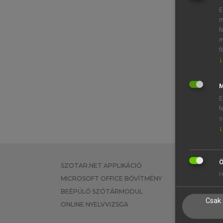
E
m
f
m
f
↓
M
E
f
s
↓
Ö
SZOTAR.NET APPLIKÁCIÓ
EGYÉNI FEL
H
MICROSOFT OFFICE BŐVÍTMÉNY
TANULÓKNA
BEÉPÜLŐ SZÓTÁRMODUL
OKTATÁSI I
Csak 
ONLINE NYELVVIZSGA
VÁLLALATI 