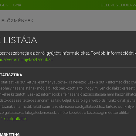
ÉGEK
GYIK
BELÉPÉS EDUID-V
ELŐZMÉNYEK
 LISTÁJA
és testreszabhatja az önről gyűjtött információkat.
További információért k
HU
DE
CN
FR
ES
IT
NL
RU
GR
adatvédelmi tájékoztatónkat
.
Y IMRE
1
2
3
4
5
6
7
8
9
ar−latin szótár
TATISZTIKA
q
w
e
r
t
z
u
i
 statisztikai sütiket „teljesítménysütiknek” is nevezik. Ezek a sütik információkat gy
ebhely használatának módjáról, többek között arról, hogy milyen oldalakat keresett 
a
s
d
f
g
h
j
k
l
é
inkekre kattintott. Ezek az információk a felhasználó azonosítására nem használható
datok összesítettek és anonimizáltak. Céljuk kizárólag a weboldal funkcióinak javít
í
y
x
c
v
b
n
m
,
.
artoznak a harmadik féltől származó elemzési szolgáltatásokhoz tartozó sütik; ilye
zolgáltatások a látogatóelemzések, a hőtérképek és a közösségi médiaanalitika.
VAN ELŐFIZETÉSED?
NINCS ELŐFIZETÉSED
1
szolgáltatás
előfizetésem a teljes szócikk
Nincs regisztrációm és előfiz
megtekintéséhez.
A szótár 2 órás, díjmente
MARKETING