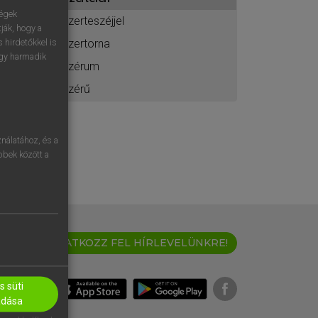
ához
ségek
szerteszéjjel
ják, hogy a
szertorna
 hirdetőkkel is
egy harmadik
szérum
szérű
nálatához, és a
öbbek között a
IRATKOZZ FEL HÍRLEVELÜNKRE!
 süti
adása