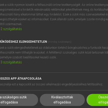
próbaverziójának elindítás
zek a sütik nyomon követik a felhasználó online tevékenységét. Az online tevékeny
BELÉPÉS
regisztrálok és
belépek
.
egismerésével a hirdetők relevánsabb reklámokat jeleníthetnek meg, és korlátozhat
elhasználó hány alkalommal láthat egy hirdetést. Ezek a sütik más szervezetekkel és
egoszthatják ezeket az információkat. Ezek állandó sütik, amelyek szinte mindig 
REGISZTRÁCIÓ
éltől származnak.
2
szolgáltatás
ŰKÖDÉSHEZ ELENGEDHETETLEN
(mindig szükséges)
zek a sütik elengedhetetlenek az oldalunkon történő böngészéshez,a funkciók hasz
elhasználók nem tilthatják le azokat. A feltétlenül szükséges sütik közé tartoznak t
zemélyre szabott beállításokat kezelő sütik.
3
szolgáltatás
SSZES APP ÁTKAPCSOLÁSA
HASZNÁLÓKNAK
SÚGÓ
asználja ezt a kapcsolót az összes alkalmazás engedélyezéséhez/letiltásához.
K
RÓLUNK
NTÉZMÉNYEKNEK
ELÉRHETŐSÉG
a szükséges sütik
Kiválasztottak
Összes
MEGOLDÁSOK
SÜTI BEÁLLÍTÁSOK
elfogadása
elfogadása
elfog