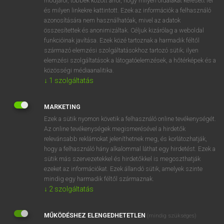
módjáról, többek között arról, hogy milyen oldalakat keresett fel
és milyen linkekre kattintott. Ezek az információk a felhasználó
VAN ELŐFIZETÉSED?
azonosítására nem használhatóak, mivel az adatok
összesítettek és anonimizáltak. Céljuk kizárólag a weboldal
Van előfizetésem a teljes szócikk megtekintéséhez.
funkcióinak javítása. Ezek közé tartoznak a harmadik féltől
származó elemzési szolgáltatásokhoz tartozó sütik; ilyen
BELÉPÉS
elemzési szolgáltatások a látogatóelemzések, a hőtérképek és a
közösségi médiaanalitika.
↓
1
szolgáltatás
MARKETING
Ezek a sütik nyomon követik a felhasználó online tevékenységét.
Az online tevékenységek megismerésével a hirdetők
NINCS ELŐFIZETÉSED?
relevánsabb reklámokat jeleníthetnek meg, és korlátozhatják,
Nincs regisztrációm és előfizetésem. A szótár 2 órás,
hogy a felhasználó hány alkalommal láthat egy hirdetést. Ezek a
díjmentes próbaverziójának elindításához regisztrálok és
sütik más szervezetekkel és hirdetőkkel is megoszthatják
belépek
.
ezeket az információkat. Ezek állandó sütik, amelyek szinte
mindig egy harmadik féltől származnak.
↓
2
szolgáltatás
REGISZTRÁCIÓ
MŰKÖDÉSHEZ ELENGEDHETETLEN
(mindig szükséges)