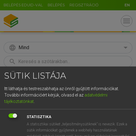
BELÉPÉS EDUID-VAL
BELÉPÉS
REGISZTRÁCIÓ
EN
menu
language
Mind
search
SÜTIK LISTÁJA
GR
KERESÉS
5
6
7
8
9
ö
ü
ó
Itt láthatja és testreszabhatja az önről gyűjtött információkat.
További információért kérjük, olvasd el az
adatvédelmi
r
t
z
u
i
o
p
ő
ú
TEGYEY IMRE
tájékoztatónkat
.
Magyar−latin szótár
g
h
j
k
l
é
á
ű
Ω
STATISZTIKA
v
b
n
m
,
.
-
AltGr
A statisztikai sütiket „teljesítménysütiknek” is nevezik. Ezek a
sütik információkat gyűjtenek a webhely használatának