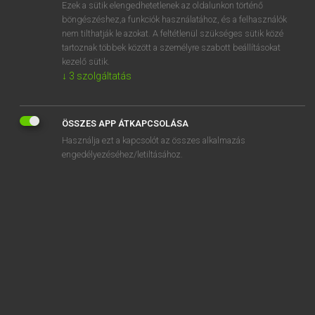
Ezek a sütik elengedhetetlenek az oldalunkon történő
böngészéshez,a funkciók használatához, és a felhasználók
nem tilthatják le azokat. A feltétlenül szükséges sütik közé
Tegyey Imre
tartoznak többek között a személyre szabott beállításokat
MAGYAR−LATIN SZÓTÁR
kezelő sütik.
↓
3
szolgáltatás
Kapcsolódó anyagok
semennyi
ÖSSZES APP ÁTKAPCSOLÁSA
semerre
Használja ezt a kapcsolót az összes alkalmazás
semleges
engedélyezéséhez/letiltásához.
semlegesség
semmi
semmibevétel
semmiféle
semmiképpen
semmikor